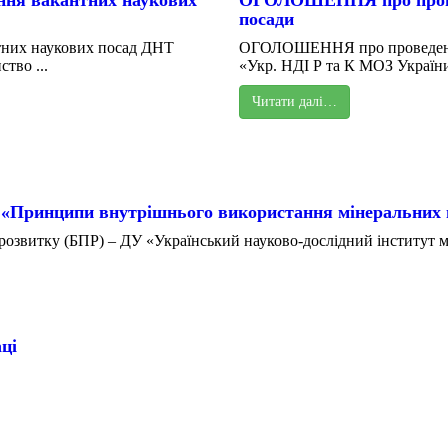
ня вакантних наукових
ОГОЛОШЕННЯ про проведе
посади
них наукових посад ДНТ
ОГОЛОШЕННЯ про проведення 
тво ...
«Укр. НДІ Р та К МОЗ України
Читати далі…
 «Принципи внутрішнього використання мінеральних 
озвитку (БПР) – ДУ «Український науково-дослідний інститут ме
ці