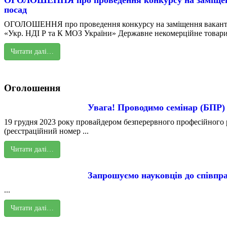
ОГОЛОШЕННЯ про проведення конкурсу на заміщен
посад
ОГОЛОШЕННЯ про проведення конкурсу на заміщення вакант
«Укр. НДІ Р та К МОЗ України» Державне некомерційне товарис
Читати далі…
Оголошення
Увага! Проводимо семінар (БПР)
19 грудня 2023 року провайдером безперервного професійного р
(реєстраційний номер ...
Читати далі…
Запрошуємо науковців до співпра
...
Читати далі…