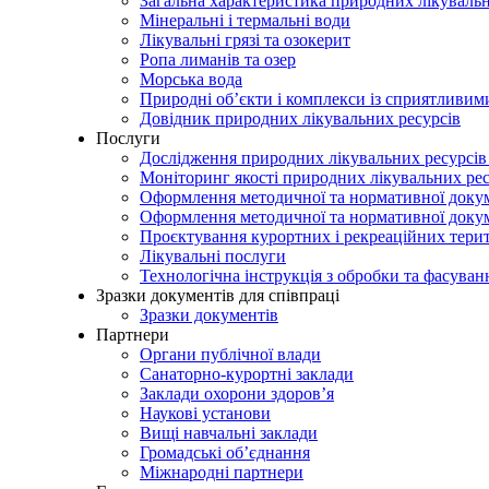
Загальна характеристика природних лікувальн
Мінеральні і термальні води
Лікувальні грязі та озокерит
Ропа лиманів та озер
Морська вода
Природні об’єкти і комплекси із сприятливи
Довідник природних лікувальних ресурсів
Послуги
Дослідження природних лікувальних ресурсів
Моніторинг якості природних лікувальних ре
Оформлення методичної та нормативної докуме
Оформлення методичної та нормативної доку
Проєктування курортних і рекреаційних тери
Лікувальні послуги
Технологічна інструкція з обробки та фасуван
Зразки документів для співпраці
Зразки документів
Партнери
Органи публічної влади
Санаторно-курортні заклади
Заклади охорони здоров’я
Наукові установи
Вищі навчальні заклади
Громадські об’єднання
Міжнародні партнери