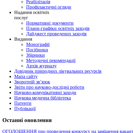
Реабілітація
Профілактичні огляди
Надання освітніх
послуг
Нормативні документи
Плани-графіки освітніх заходів
Дайджест проведених заходів
Видання
Монографії
Посібники
Збірники
Методичні рекомендації
Архів журналу
Довідник природних лікувальних ресурсів
Мапа сайту
Зворотній зв’язок
Звіти про науково-дослідні роботи
Науково-комунікативні заходи
Наукова медична бібліотека
Патенти
Публікації
Останні оновлення
ОГОЛОШЕННЯ про проведення конкурсу на заміщення вакант