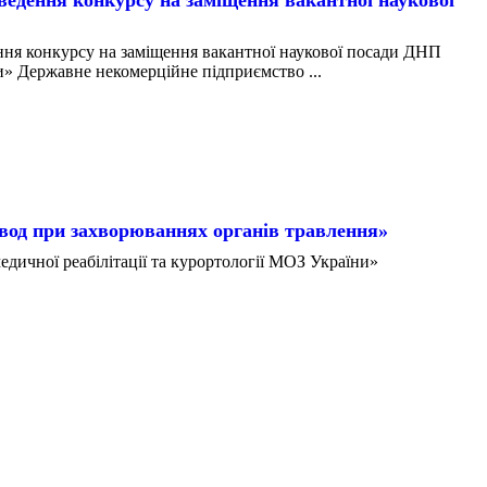
ння конкурсу на заміщення вакантної наукової
конкурсу на заміщення вакантної наукової посади ДНП
» Державне некомерційне підприємство ...
вод при захворюваннях органів травлення»
дичної реабілітації та курортології МОЗ України»