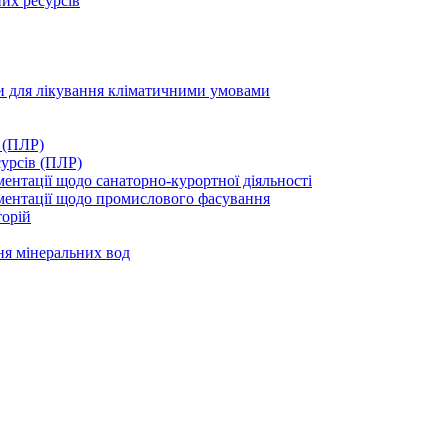
их ресурсів
ми для лікування кліматичними умовами
 (ПЛР)
сурсів (ПЛР)
нтації щодо санаторно-курортної діяльності
ментації щодо промислового фасування
торій
ня мінеральних вод