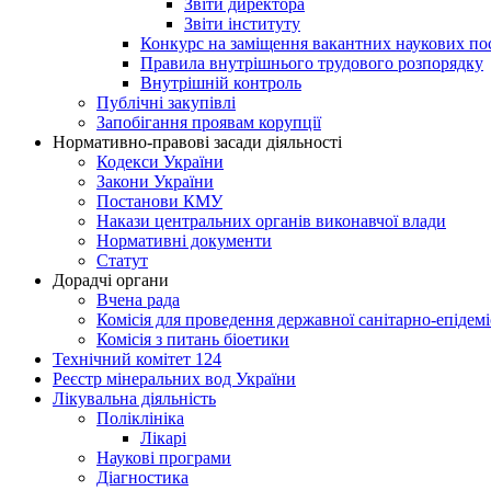
Звіти директора
Звіти інституту
Конкурс на заміщення вакантних наукових по
Правила внутрішнього трудового розпорядку
Внутрішній контроль
Публічні закупівлі
Запобігання проявам корупції
Нормативно-правові засади діяльності
Кодекси України
Закони України
Постанови КМУ
Накази центральних органів виконавчої влади
Нормативні документи
Статут
Дорадчі органи
Вчена рада
Комісія для проведення державної санітарно-епідем
Комісія з питань біоетики
Технічний комітет 124
Реєстр мінеральних вод України
Лікувальна діяльність
Поліклініка
Лікарі
Наукові програми
Діагностика