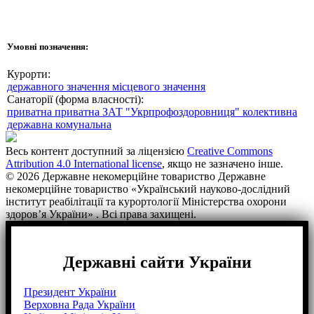
Умовні позначення:
Курорти:
державного значення
місцевого значення
Санаторії (форма власності):
приватна
приватна ЗАТ "Укрпрофоздоровниця"
колективна
державна
комунальна
Весь контент доступний за ліцензією
Creative Commons
Attribution 4.0 International license
, якщо не зазначено інше.
© 2026 Державне некомерційне товариство Державне
некомерційне товариство «Український науково-дослідний
інститут реабілітації та курортології Міністерства охорони
здоров’я України» . Всі права захищені.
Державні сайти України
Президент України
Верховна Рада України