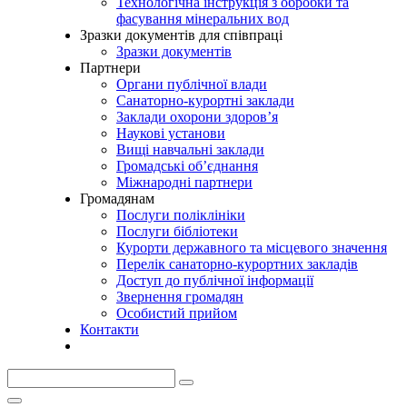
Технологічна інструкція з обробки та
фасування мінеральних вод
Зразки документів для співпраці
Зразки документів
Партнери
Органи публічної влади
Санаторно-курортні заклади
Заклади охорони здоров’я
Наукові установи
Вищі навчальні заклади
Громадські об’єднання
Міжнародні партнери
Громадянам
Послуги поліклініки
Послуги бібліотеки
Курорти державного та місцевого значення
Перелік санаторно-курортних закладів
Доступ до публічної інформації
Звернення громадян
Особистий прийом
Контакти