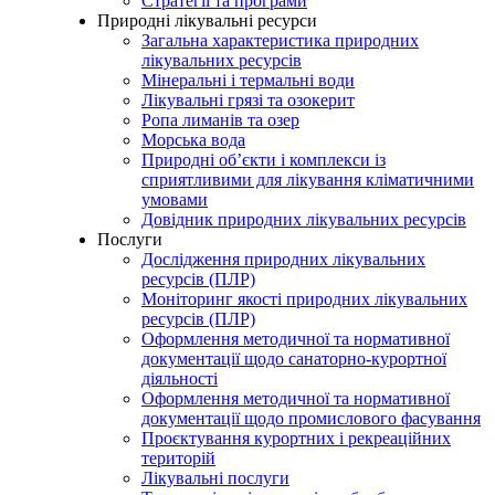
Стратегії та програми
Природні лікувальні ресурси
Загальна характеристика природних
лікувальних ресурсів
Мінеральні і термальні води
Лікувальні грязі та озокерит
Ропа лиманів та озер
Морська вода
Природні об’єкти і комплекси із
сприятливими для лікування кліматичними
умовами
Довідник природних лікувальних ресурсів
Послуги
Дослідження природних лікувальних
ресурсів (ПЛР)
Моніторинг якості природних лікувальних
ресурсів (ПЛР)
Оформлення методичної та нормативної
документації щодо санаторно-курортної
діяльності
Оформлення методичної та нормативної
документації щодо промислового фасування
Проєктування курортних і рекреаційних
територій
Лікувальні послуги