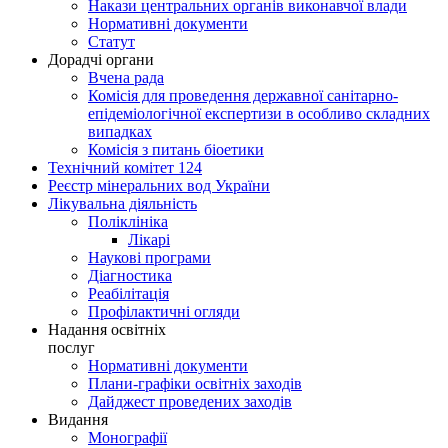
Накази центральних органів виконавчої влади
Нормативні документи
Статут
Дорадчі органи
Вчена рада
Комісія для проведення державної санітарно-
епідеміологічної експертизи в особливо складних
випадках
Комісія з питань біоетики
Технічний комітет 124
Реєстр мінеральних вод України
Лікувальна діяльність
Поліклініка
Лікарі
Наукові програми
Діагностика
Реабілітація
Профілактичні огляди
Надання освітніх
послуг
Нормативні документи
Плани-графіки освітніх заходів
Дайджест проведених заходів
Видання
Монографії