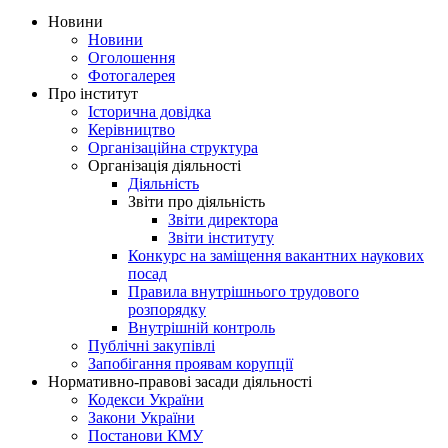
Новини
Новини
Оголошення
Фотогалерея
Про інститут
Історична довідка
Керівництво
Організаційна структура
Організація діяльності
Діяльність
Звіти про діяльність
Звіти директора
Звіти інституту
Конкурс на заміщення вакантних наукових
посад
Правила внутрішнього трудового
розпорядку
Внутрішній контроль
Публічні закупівлі
Запобігання проявам корупції
Нормативно-правові засади діяльності
Кодекси України
Закони України
Постанови КМУ