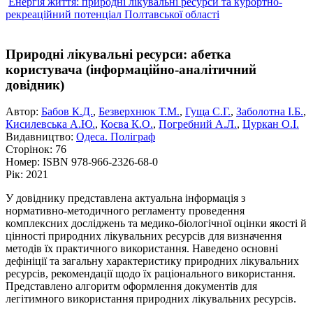
Енергія життя: природні лікувальні ресурси та курортно-
рекреаційний потенціал Полтавської області
Природні лікувальні ресурси: абетка
користувача (інформаційно-аналітичний
довідник)
Автор:
Бабов К.Д.
,
Безверхнюк Т.М.
,
Гуща С.Г.
,
Заболотна І.Б.
,
Кисилевська А.Ю.
,
Коєва К.О.
,
Погребний А.Л.
,
Цуркан О.І.
Видавництво:
Одеса. Поліграф
Сторінок:
76
Номер:
ISBN 978-966-2326-68-0
Рік:
2021
У довіднику представлена актуальна інформація з
нормативно-методичного регламенту проведення
комплексних досліджень та медико-біологічної оцінки якості й
цінності природних лікувальних ресурсів для визначення
методів їх практичного використання. Наведено основні
дефініції та загальну характеристику природних лікувальних
ресурсів, рекомендації щодо їх раціонального використання.
Представлено алгоритм оформлення документів для
легітимного використання природних лікувальних ресурсів.