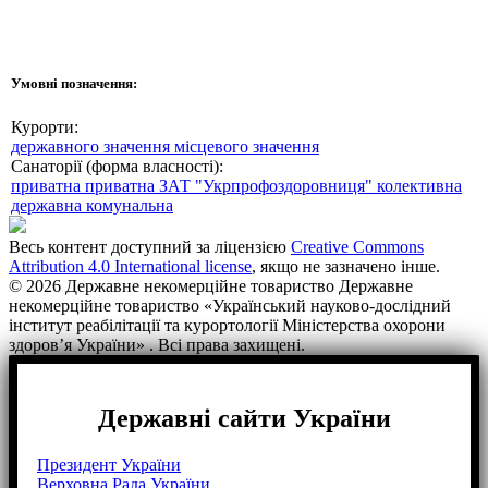
Умовні позначення:
Курорти:
державного значення
місцевого значення
Санаторії (форма власності):
приватна
приватна ЗАТ "Укрпрофоздоровниця"
колективна
державна
комунальна
Весь контент доступний за ліцензією
Creative Commons
Attribution 4.0 International license
, якщо не зазначено інше.
© 2026 Державне некомерційне товариство Державне
некомерційне товариство «Український науково-дослідний
інститут реабілітації та курортології Міністерства охорони
здоров’я України» . Всі права захищені.
Державні сайти України
Президент України
Верховна Рада України