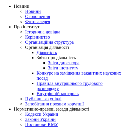
Новини
Новини
Оголошення
Фотогалерея
Про інститут
Історична довідка
Керівництво
Організаційна структура
Організація діяльності
Діяльність
Звіти про діяльність
Звіти директора
Звіти інституту
Конкурс на заміщення вакантних наукових
посад
Правила внутрішнього трудового
розпорядку
Внутрішній контроль
Публічні закупівлі
Запобігання проявам корупції
Нормативно-правові засади діяльності
Кодекси України
Закони України
Постанови КМУ