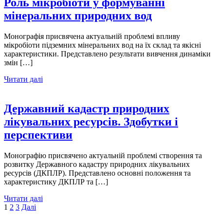
Роль мікробіоти у формуванні
мінеральних природних вод
Монографія присвячена актуальній проблемі впливу
мікробіоти підземних мінеральних вод на їх склад та якісні
характеристики. Представлено результати вивчення динаміки
змін […]
Читати далі
Державний кадастр природних
лікувальних ресурсів. Здобутки і
перспективи
Монографію присвячено актуальній проблемі створення та
розвитку Державного кадастру природних лікувальних
ресурсів (ДКПЛР). Представлено основні положення та
характеристику ДКПЛР та […]
Читати далі
1
2
3
Далі