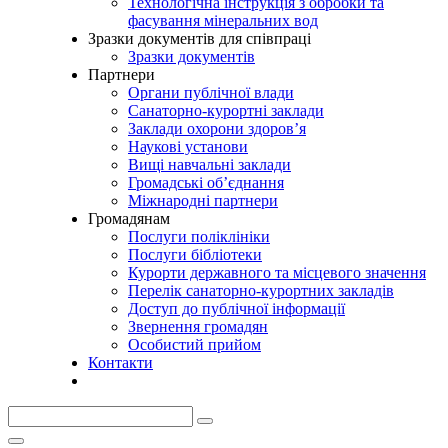
Технологічна інструкція з обробки та
фасування мінеральних вод
Зразки документів для співпраці
Зразки документів
Партнери
Органи публічної влади
Санаторно-курортні заклади
Заклади охорони здоров’я
Наукові установи
Вищі навчальні заклади
Громадські об’єднання
Міжнародні партнери
Громадянам
Послуги поліклініки
Послуги бібліотеки
Курорти державного та місцевого значення
Перелік санаторно-курортних закладів
Доступ до публічної інформації
Звернення громадян
Особистий прийом
Контакти