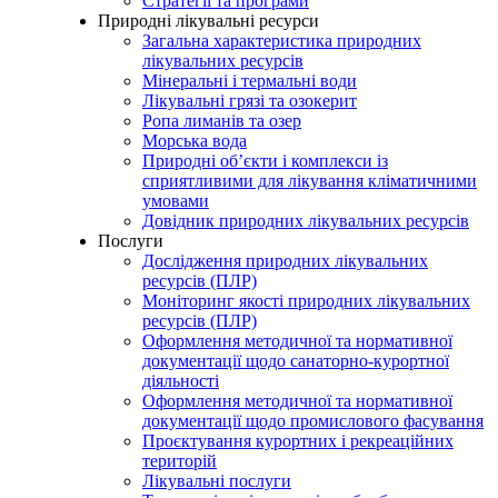
Стратегії та програми
Природні лікувальні ресурси
Загальна характеристика природних
лікувальних ресурсів
Мінеральні і термальні води
Лікувальні грязі та озокерит
Ропа лиманів та озер
Морська вода
Природні об’єкти і комплекси із
сприятливими для лікування кліматичними
умовами
Довідник природних лікувальних ресурсів
Послуги
Дослідження природних лікувальних
ресурсів (ПЛР)
Моніторинг якості природних лікувальних
ресурсів (ПЛР)
Оформлення методичної та нормативної
документації щодо санаторно-курортної
діяльності
Оформлення методичної та нормативної
документації щодо промислового фасування
Проєктування курортних і рекреаційних
територій
Лікувальні послуги