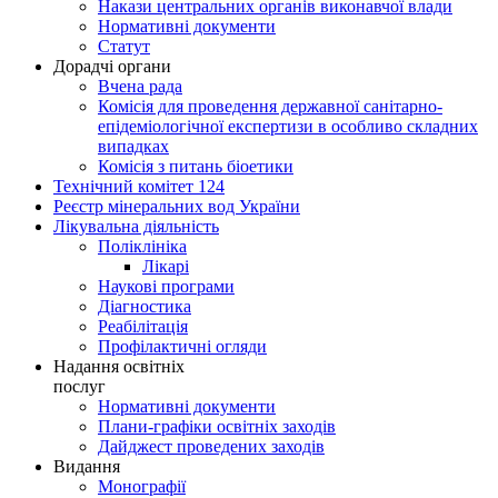
Накази центральних органів виконавчої влади
Нормативні документи
Статут
Дорадчі органи
Вчена рада
Комісія для проведення державної санітарно-
епідеміологічної експертизи в особливо складних
випадках
Комісія з питань біоетики
Технічний комітет 124
Реєстр мінеральних вод України
Лікувальна діяльність
Поліклініка
Лікарі
Наукові програми
Діагностика
Реабілітація
Профілактичні огляди
Надання освітніх
послуг
Нормативні документи
Плани-графіки освітніх заходів
Дайджест проведених заходів
Видання
Монографії