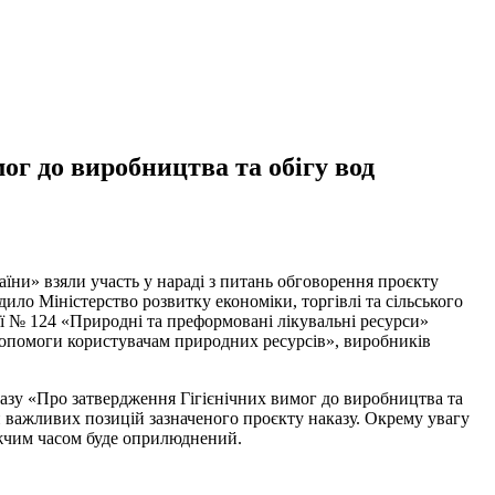
ог до виробництва та обігу вод
їни» взяли участь у нараді з питань обговорення проєкту
ило Міністерство розвитку економіки, торгівлі та сільського
ії № 124 «Природні та преформовані лікувальні ресурси»
ї допомоги користувачам природних ресурсів», виробників
казу «Про затвердження Гігієнічних вимог до виробництва та
важливих позицій зазначеного проєкту наказу. Окрему увагу
ижчим часом буде оприлюднений.