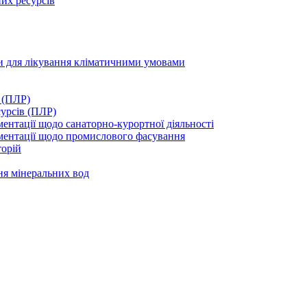
их ресурсів
ми для лікування кліматичними умовами
 (ПЛР)
сурсів (ПЛР)
нтації щодо санаторно-курортної діяльності
ментації щодо промислового фасування
торій
ня мінеральних вод