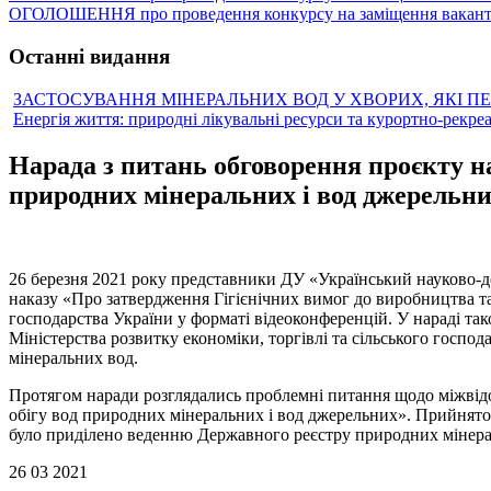
ОГОЛОШЕННЯ про проведення конкурсу на заміщення вакантн
Останні видання
ЗАСТОСУВАННЯ МІНЕРАЛЬНИХ ВОД У ХВОРИХ, ЯКІ П
Енергія життя: природні лікувальні ресурси та курортно-рекре
Нарада з питань обговорення проєкту на
природних мінеральних і вод джерельн
26 березня 2021 року представники ДУ «Український науково-до
наказу «Про затвердження Гігієнічних вимог до виробництва та
господарства України у форматі відеоконференцій. У нараді та
Міністерства розвитку економіки, торгівлі та сільського госп
мінеральних вод.
Протягом наради розглядались проблемні питання щодо міжвідом
обігу вод природних мінеральних і вод джерельних». Прийнят
було приділено веденню Державного реєстру природних мінерал
26 03 2021