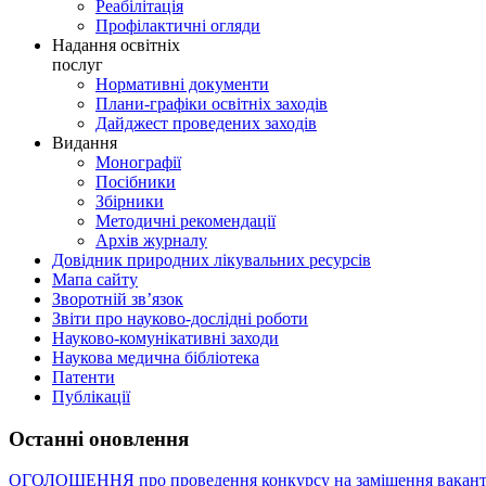
Реабілітація
Профілактичні огляди
Надання освітніх
послуг
Нормативні документи
Плани-графіки освітніх заходів
Дайджест проведених заходів
Видання
Монографії
Посібники
Збірники
Методичні рекомендації
Архів журналу
Довідник природних лікувальних ресурсів
Мапа сайту
Зворотній зв’язок
Звіти про науково-дослідні роботи
Науково-комунікативні заходи
Наукова медична бібліотека
Патенти
Публікації
Останні оновлення
ОГОЛОШЕННЯ про проведення конкурсу на заміщення вакант