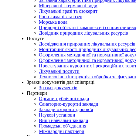
Загальна характеристика природних лікувальн
Мінеральні і термальні води
Лікувальні грязі та озокерит
Ропа лиманів та озер
Морська вода
Природні об’єкти і комплекси із сприятливи
Довідник природних лікувальних ресурсів
Послуги
Дослідження природних лікувальних ресурсів
Моніторинг якості природних лікувальних ре
Оформлення методичної та нормативної докуме
Оформлення методичної та нормативної доку
Проєктування курортних і рекреаційних тери
Лікувальні послуги
Технологічна інструкція з обробки та фасуван
Зразки документів для співпраці
Зразки документів
Партнери
Органи публічної влади
Санаторно-курортні заклади
Заклади охорони здоров’я
Наукові установи
Вищі навчальні заклади
Громадські об’єднання
Міжнародні партнери