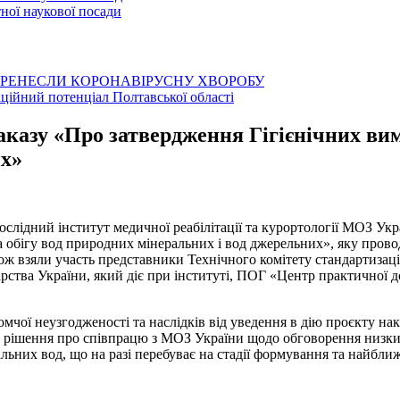
ої наукової посади
ЕРЕНЕСЛИ КОРОНАВІРУСНУ ХВОРОБУ
аційний потенціал Полтавської області
казу «Про затвердження Гігієнічних вим
их»
слідний інститут медичної реабілітації та курортології МОЗ Укра
 обігу вод природних мінеральних і вод джерельних», яку провод
кож взяли участь представники Технічного комітету стандартизац
одарства України, який діє при інституті, ПОГ «Центр практично
чої неузгодженості та наслідків від уведення в дію проєкту на
о рішення про співпрацю з МОЗ України щодо обговорення низки 
ьних вод, що на разі перебуває на стадії формування та найбл