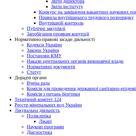
Звіти директора
Звіти інституту
Конкурс на заміщення вакантних наукових по
Правила внутрішнього трудового розпорядку
Внутрішній контроль
Публічні закупівлі
Запобігання проявам корупції
Нормативно-правові засади діяльності
Кодекси України
Закони України
Постанови КМУ
Накази центральних органів виконавчої влади
Нормативні документи
Статут
Дорадчі органи
Вчена рада
Комісія для проведення державної санітарно-епідем
Комісія з питань біоетики
Технічний комітет 124
Реєстр мінеральних вод України
Лікувальна діяльність
Поліклініка
Лікарі
Наукові програми
Діагностика