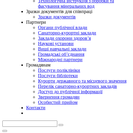
Технологічна інструкція з обробки та
фасування мінеральних вод
Зразки документів для співпраці
Зразки документів
Партнери
Органи публічної влади
Санаторно-курортні заклади
Заклади охорони здоров’я
Наукові установи
Вищі навчальні заклади
Громадські об’єднання
Міжнародні партнери
Громадянам
Послуги поліклініки
Послуги бібліотеки
Курорти державного та місцевого значення
Перелік санаторно-курортних закладів
Доступ до публічної інформації
Звернення громадян
Особистий прийом
Контакти