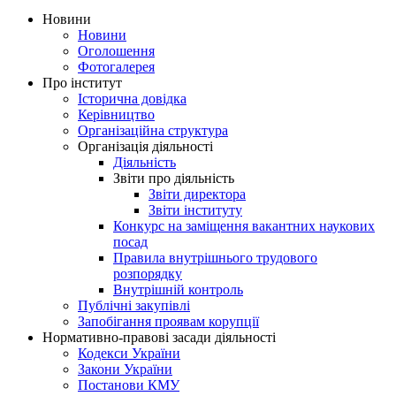
Новини
Новини
Оголошення
Фотогалерея
Про інститут
Історична довідка
Керівництво
Організаційна структура
Організація діяльності
Діяльність
Звіти про діяльність
Звіти директора
Звіти інституту
Конкурс на заміщення вакантних наукових
посад
Правила внутрішнього трудового
розпорядку
Внутрішній контроль
Публічні закупівлі
Запобігання проявам корупції
Нормативно-правові засади діяльності
Кодекси України
Закони України
Постанови КМУ