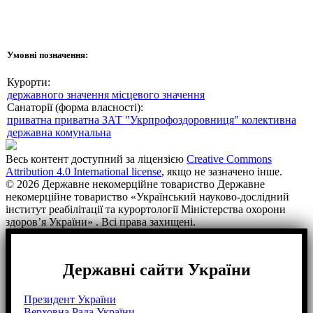
Умовні позначення:
Курорти:
державного значення
місцевого значення
Санаторії (форма власності):
приватна
приватна ЗАТ "Укрпрофоздоровниця"
колективна
державна
комунальна
Весь контент доступний за ліцензією
Creative Commons
Attribution 4.0 International license
, якщо не зазначено інше.
© 2026 Державне некомерційне товариство Державне
некомерційне товариство «Український науково-дослідний
інститут реабілітації та курортології Міністерства охорони
здоров’я України» . Всі права захищені.
Державні сайти України
Президент України
Верховна Рада України