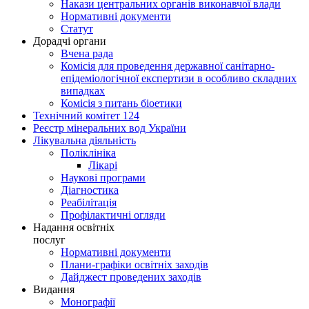
Накази центральних органів виконавчої влади
Нормативні документи
Статут
Дорадчі органи
Вчена рада
Комісія для проведення державної санітарно-
епідеміологічної експертизи в особливо складних
випадках
Комісія з питань біоетики
Технічний комітет 124
Реєстр мінеральних вод України
Лікувальна діяльність
Поліклініка
Лікарі
Наукові програми
Діагностика
Реабілітація
Профілактичні огляди
Надання освітніх
послуг
Нормативні документи
Плани-графіки освітніх заходів
Дайджест проведених заходів
Видання
Монографії