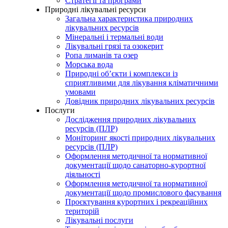
Стратегії та програми
Природні лікувальні ресурси
Загальна характеристика природних
лікувальних ресурсів
Мінеральні і термальні води
Лікувальні грязі та озокерит
Ропа лиманів та озер
Морська вода
Природні об’єкти і комплекси із
сприятливими для лікування кліматичними
умовами
Довідник природних лікувальних ресурсів
Послуги
Дослідження природних лікувальних
ресурсів (ПЛР)
Моніторинг якості природних лікувальних
ресурсів (ПЛР)
Оформлення методичної та нормативної
документації щодо санаторно-курортної
діяльності
Оформлення методичної та нормативної
документації щодо промислового фасування
Проєктування курортних і рекреаційних
територій
Лікувальні послуги