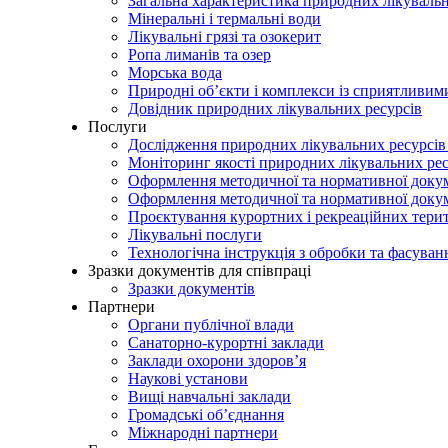
Загальна характеристика природних лікувальн
Мінеральні і термальні води
Лікувальні грязі та озокерит
Ропа лиманів та озер
Морська вода
Природні об’єкти і комплекси із сприятливи
Довідник природних лікувальних ресурсів
Послуги
Дослідження природних лікувальних ресурсів
Моніторинг якості природних лікувальних ре
Оформлення методичної та нормативної докуме
Оформлення методичної та нормативної доку
Проєктування курортних і рекреаційних тери
Лікувальні послуги
Технологічна інструкція з обробки та фасуван
Зразки документів для співпраці
Зразки документів
Партнери
Органи публічної влади
Санаторно-курортні заклади
Заклади охорони здоров’я
Наукові установи
Вищі навчальні заклади
Громадські об’єднання
Міжнародні партнери