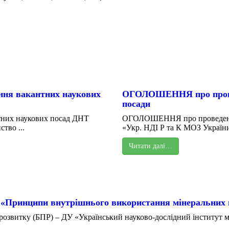
ня вакантних наукових
ОГОЛОШЕННЯ про проведе
посади
них наукових посад ДНТ
ОГОЛОШЕННЯ про проведення 
тво ...
«Укр. НДІ Р та К МОЗ України
Читати далі…
 «Принципи внутрішнього використання мінеральних 
озвитку (БПР) – ДУ «Український науково-дослідний інститут ме