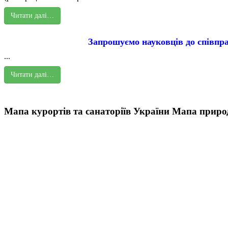
Читати далі…
Запрошуємо науковців до співпра
...
Читати далі…
Мапа курортів та санаторіїв України
Мапа природ