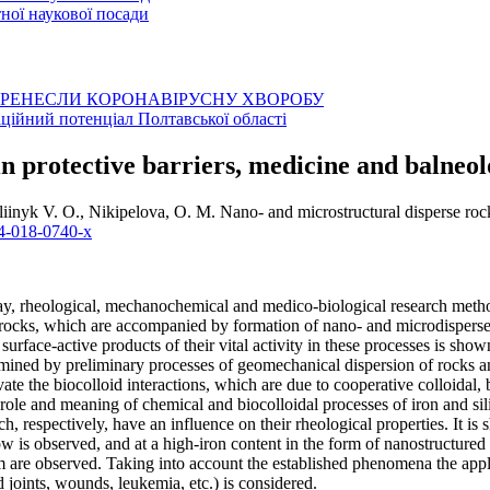
ої наукової посади
ЕРЕНЕСЛИ КОРОНАВІРУСНУ ХВОРОБУ
аційний потенціал Полтавської області
n protective barriers, medicine and balneo
inyk V. O., Nikipelova, O. M. Nano- and microstructural disperse rocks
04-018-0740-x
-ray, rheological, mechanochemical and medico-biological research met
 rocks, which are accompanied by formation of nano- and microdispersed
urface-active products of their vital activity in these processes is show
rmined by preliminary processes of geomechanical dispersion of rocks an
e the biocolloid interactions, which are due to cooperative colloidal,
role and meaning of chemical and biocolloidal processes of iron and sil
, respectively, have an influence on their rheological properties. It is 
low is observed, and at a high-iron content in the form of nanostructure
m are observed. Taking into account the established phenomena the appli
d joints, wounds, leukemia, etc.) is considered.