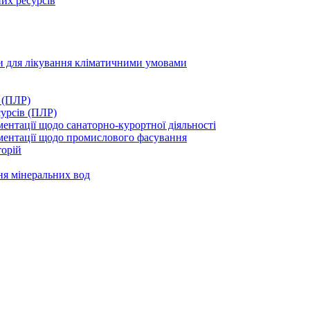
их ресурсів
ми для лікування кліматичними умовами
 (ПЛР)
сурсів (ПЛР)
нтації щодо санаторно-курортної діяльності
ментації щодо промислового фасування
торій
ня мінеральних вод