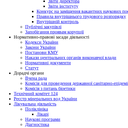
Звіти директора
Звіти інституту
Конкурс на заміщення вакантних наукових по
Правила внутрішнього трудового розпорядку
Внутрішній контроль
Публічні закупівлі
Запобігання проявам корупції
Нормативно-правові засади діяльності
Кодекси України
Закони України
Постанови КМУ
Накази центральних органів виконавчої влади
Нормативні документи
Статут
Дорадчі органи
Вчена рада
Комісія для проведення державної санітарно-епідем
Комісія з питань біоетики
Технічний комітет 124
Реєстр мінеральних вод України
Лікувальна діяльність
Поліклініка
Лікарі
Наукові програми
Діагностика