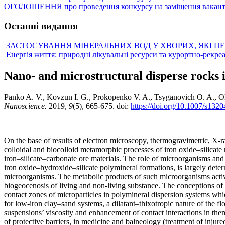
ОГОЛОШЕННЯ про проведення конкурсу на заміщення вакантн
Останні видання
ЗАСТОСУВАННЯ МІНЕРАЛЬНИХ ВОД У ХВОРИХ, ЯКІ П
Енергія життя: природні лікувальні ресурси та курортно-рекре
Nano- and microstructural disperse rocks i
Panko A. V., Kovzun I. G., Prokopenko V. A., Tsyganovich O. A., Oli
Nanoscience.
2019,
9
(5), 665-675. doi:
https://doi.org/10.1007/s132
On the base of results of electron microscopy, thermogravimetric, X
colloidal and biocolloid metamorphic processes of iron oxide–silicate
iron–silicate–carbonate ore materials. The role of microorganisms and s
iron oxide–hydroxide–silicate polymineral formations, is largely dete
microorganisms. The metabolic products of such microorganisms activat
biogeocenosis of living and non-living substance. The conceptions of 
contact zones of microparticles in polymineral dispersion systems which
for low-iron clay–sand systems, a dilatant–thixotropic nature of the f
suspensions’ viscosity and enhancement of contact interactions in the
of protective barriers, in medicine and balneology (treatment of injure