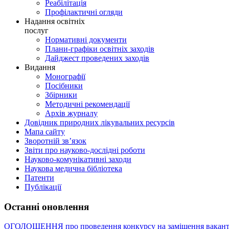
Реабілітація
Профілактичні огляди
Надання освітніх
послуг
Нормативні документи
Плани-графіки освітніх заходів
Дайджест проведених заходів
Видання
Монографії
Посібники
Збірники
Методичні рекомендації
Архів журналу
Довідник природних лікувальних ресурсів
Мапа сайту
Зворотній зв’язок
Звіти про науково-дослідні роботи
Науково-комунікативні заходи
Наукова медична бібліотека
Патенти
Публікації
Останні оновлення
ОГОЛОШЕННЯ про проведення конкурсу на заміщення вакант