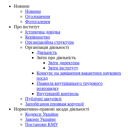
Новини
Новини
Оголошення
Фотогалерея
Про інститут
Історична довідка
Керівництво
Організаційна структура
Організація діяльності
Діяльність
Звіти про діяльність
Звіти директора
Звіти інституту
Конкурс на заміщення вакантних наукових
посад
Правила внутрішнього трудового
розпорядку
Внутрішній контроль
Публічні закупівлі
Запобігання проявам корупції
Нормативно-правові засади діяльності
Кодекси України
Закони України
Постанови КМУ