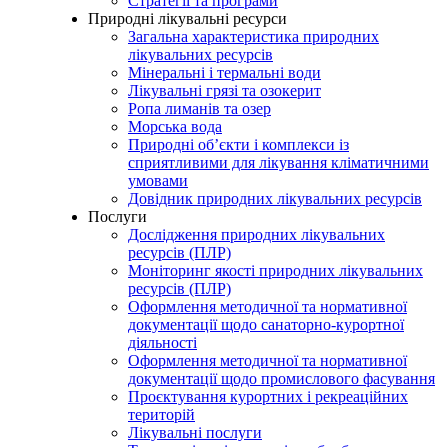
Стратегії та програми
Природні лікувальні ресурси
Загальна характеристика природних
лікувальних ресурсів
Мінеральні і термальні води
Лікувальні грязі та озокерит
Ропа лиманів та озер
Морська вода
Природні об’єкти і комплекси із
сприятливими для лікування кліматичними
умовами
Довідник природних лікувальних ресурсів
Послуги
Дослідження природних лікувальних
ресурсів (ПЛР)
Моніторинг якості природних лікувальних
ресурсів (ПЛР)
Оформлення методичної та нормативної
документації щодо санаторно-курортної
діяльності
Оформлення методичної та нормативної
документації щодо промислового фасування
Проєктування курортних і рекреаційних
територій
Лікувальні послуги