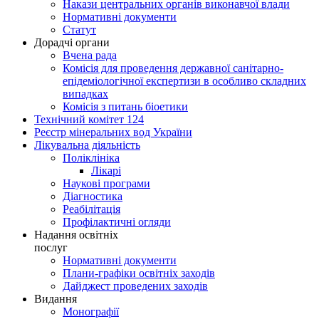
Накази центральних органів виконавчої влади
Нормативні документи
Статут
Дорадчі органи
Вчена рада
Комісія для проведення державної санітарно-
епідеміологічної експертизи в особливо складних
випадках
Комісія з питань біоетики
Технічний комітет 124
Реєстр мінеральних вод України
Лікувальна діяльність
Поліклініка
Лікарі
Наукові програми
Діагностика
Реабілітація
Профілактичні огляди
Надання освітніх
послуг
Нормативні документи
Плани-графіки освітніх заходів
Дайджест проведених заходів
Видання
Монографії