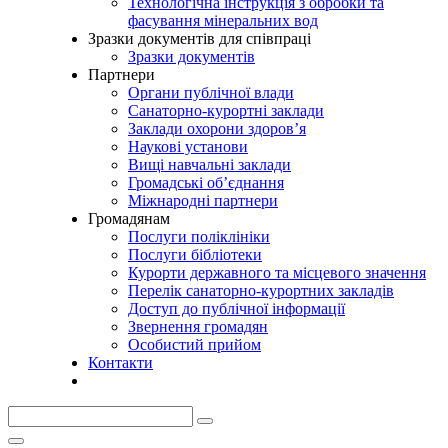
Технологічна інструкція з обробки та
фасування мінеральних вод
Зразки документів для співпраці
Зразки документів
Партнери
Органи публічної влади
Санаторно-курортні заклади
Заклади охорони здоров’я
Наукові установи
Вищі навчальні заклади
Громадські об’єднання
Міжнародні партнери
Громадянам
Послуги поліклініки
Послуги бібліотеки
Курорти державного та місцевого значення
Перелік санаторно-курортних закладів
Доступ до публічної інформації
Звернення громадян
Особистий прийом
Контакти