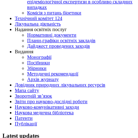
епідеміологічної експертизи в особливо складних
випадках
Комісія з питань біоетики
Технічний комітет 124
Лікувальна діяльність
Надання освітніх послуг
Нормативні документи
Плани-графіки освітніх закладів
Дайджест проведених заходів
Видання
Монографії
Посібники
Збірники
Методичні рекомендації
Архів журналу
Довідник природних лікувальних ресурсів
Мапа сайту
Зворотній зв’язок
Звіти про науково-дослідні роботи
Науково-комунікативні заходи
Наукова медична бібліотека
Патенти
Публікації
Latest updates