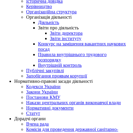
Історична довідка
Керівництво
Організаційна структура
Організація діяльності
Діяльність
Звіти про діяльність
Звіти директора
Звіти інституту
Конкурс на заміщення вакантних наукових
посад
Правила внутрішнього трудового
розпорядку
Внутрішній контроль
Публічні закупівлі
Запобігання проявам корупції
Нормативно-правові засади діяльності
Кодекси України
Закони України
Постанови КМУ
Накази центральних органів виконавчої влади
Нормативні документи
Статут
Дорадчі органи
Вчена рада
Комісія для проведення державної санітарно-