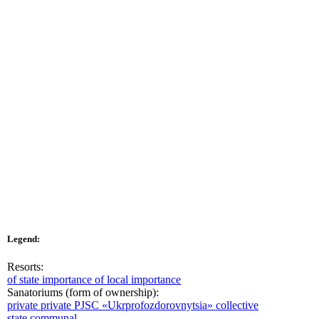
Legend:
Resorts:
of state importance
of local importance
Sanatoriums (form of ownership):
private
private PJSC «Ukrprofozdorovnytsia»
collective
state
communal