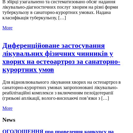
В збірці узагальнено та систематизовано обсяг надання
лікувально-діагностичних послуг хворим на різні форми
туберкульозу в санаторно-курортних умовах. Надана
класифікація туберкульозу, […]
More
Диференційоване застосування
лікувальних фізичних чинників у
хворих на остеоартроз за санаторно-
курортних умов
Для відновлювального лікування хворих на остеоартроз в
санаторно-курортних умовах запропоновані лікувально-
реабілітаційні комплекси з включенням пелоїдотерапії
(грязьові аплікації, волого-висихаючі пов’язки з […]
More
News
ОГОЛОШЕННЯ про проведення конкурсу на