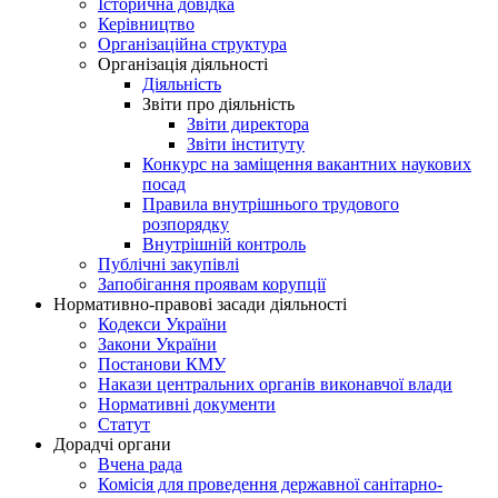
Історична довідка
Керівництво
Організаційна структура
Організація діяльності
Діяльність
Звіти про діяльність
Звіти директора
Звіти інституту
Конкурс на заміщення вакантних наукових
посад
Правила внутрішнього трудового
розпорядку
Внутрішній контроль
Публічні закупівлі
Запобігання проявам корупції
Нормативно-правові засади діяльності
Кодекси України
Закони України
Постанови КМУ
Накази центральних органів виконавчої влади
Нормативні документи
Статут
Дорадчі органи
Вчена рада
Комісія для проведення державної санітарно-