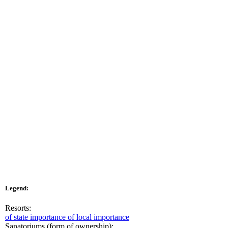
Legend:
Resorts:
of state importance
of local importance
Sanatoriums (form of ownership):