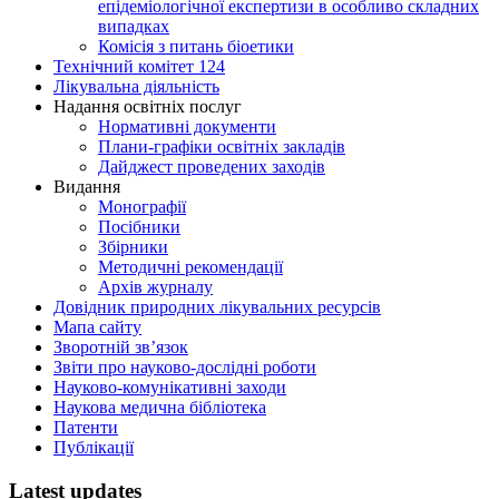
епідеміологічної експертизи в особливо складних
випадках
Комісія з питань біоетики
Технічний комітет 124
Лікувальна діяльність
Надання освітніх послуг
Нормативні документи
Плани-графіки освітніх закладів
Дайджест проведених заходів
Видання
Монографії
Посібники
Збірники
Методичні рекомендації
Архів журналу
Довідник природних лікувальних ресурсів
Мапа сайту
Зворотній зв’язок
Звіти про науково-дослідні роботи
Науково-комунікативні заходи
Наукова медична бібліотека
Патенти
Публікації
Latest updates