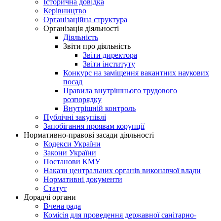
Історична довідка
Керівництво
Організаційна структура
Організація діяльності
Діяльність
Звіти про діяльність
Звіти директора
Звіти інституту
Конкурс на заміщення вакантних наукових
посад
Правила внутрішнього трудового
розпорядку
Внутрішній контроль
Публічні закупівлі
Запобігання проявам корупції
Нормативно-правові засади діяльності
Кодекси України
Закони України
Постанови КМУ
Накази центральних органів виконавчої влади
Нормативні документи
Статут
Дорадчі органи
Вчена рада
Комісія для проведення державної санітарно-