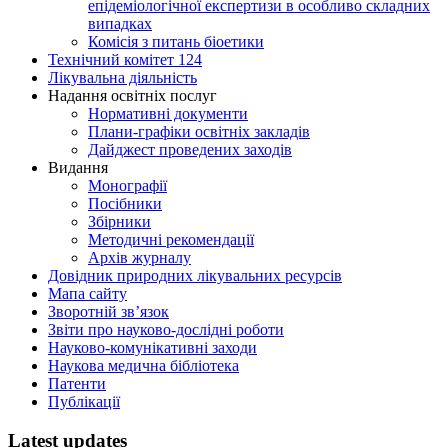
епідеміологічної експертизи в особливо складних
випадках
Комісія з питань біоетики
Технічний комітет 124
Лікувальна діяльність
Надання освітніх послуг
Нормативні документи
Плани-графіки освітніх закладів
Дайджест проведених заходів
Видання
Монографії
Посібники
Збірники
Методичні рекомендації
Архів журналу
Довідник природних лікувальних ресурсів
Мапа сайту
Зворотній зв’язок
Звіти про науково-дослідні роботи
Науково-комунікативні заходи
Наукова медична бібліотека
Патенти
Публікації
Latest updates