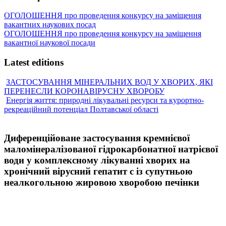
ОГОЛОШЕННЯ про проведення конкурсу на заміщення
вакантних наукових посад
ОГОЛОШЕННЯ про проведення конкурсу на заміщення
вакантної наукової посади
Latest editions
ЗАСТОСУВАННЯ МІНЕРАЛЬНИХ ВОД У ХВОРИХ, ЯКІ
ПЕРЕНЕСЛИ КОРОНАВІРУСНУ ХВОРОБУ
Енергія життя: природні лікувальні ресурси та курортно-
рекреаційний потенціал Полтавської області
Диференційоване застосування кремнієвої
маломінералізованої гідрокарбонатної натрієвої
води у комплексному лікуванні хворих на
хронічний вірусний гепатит с із супутньою
неалкогольною жировою хворобою печінки