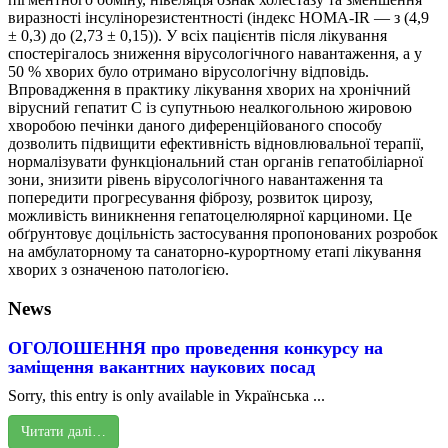
виразності інсулінорезистентності (індекс НОМА-IR — з (4,9
± 0,3) до (2,73 ± 0,15)). У всіх пацієнтів після лікування
спостерігалось зниження вірусологічного навантаження, а у
50 % хворих було отримано вірусологічну відповідь.
Впровадження в практику лікування хворих на хронічний
вірусний гепатит С із супутньою неалкогольною жировою
хворобою печінки даного диференційованого способу
дозволить підвищити ефективність відновлювальної терапії,
нормалізувати функціональний стан органів гепатобіліарної
зони, знизити рівень вірусологічного навантаження та
попередити прогресування фіброзу, розвиток цирозу,
можливість виникнення гепатоцелюлярної карциноми. Це
обґрунтовує доцільність застосування пропонованих розробок
на амбулаторному та санаторно-курортному етапі лікування
хворих з означеною патологією.
News
ОГОЛОШЕННЯ про проведення конкурсу на
заміщення вакантних наукових посад
Sorry, this entry is only available in Українська ...
Читати далі…