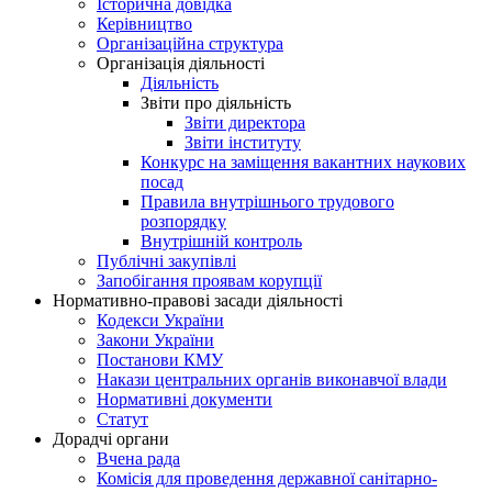
Історична довідка
Керівництво
Організаційна структура
Організація діяльності
Діяльність
Звіти про діяльність
Звіти директора
Звіти інституту
Конкурс на заміщення вакантних наукових
посад
Правила внутрішнього трудового
розпорядку
Внутрішній контроль
Публічні закупівлі
Запобігання проявам корупції
Нормативно-правові засади діяльності
Кодекси України
Закони України
Постанови КМУ
Накази центральних органів виконавчої влади
Нормативні документи
Статут
Дорадчі органи
Вчена рада
Комісія для проведення державної санітарно-