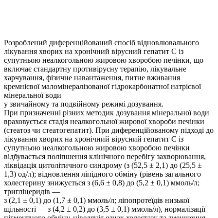
Розроблений диференційований спосіб відновлювального
лікування хворих на хронічний вірусний гепатит С із
супутньою неалкогольною жировою хворобою печінки, що
включає стандартну противірусну терапію, лікувальне
харчування, фізичне навантаження, питне вживання
кремнієвої маломінералізованої гідрокарбонатної натрієвої
мінеральної води
у звичайному та подвійному режимі дозування.
При призначенні різних методик дозування мінеральної води
враховується стадія неалкогольної жирової хвороби печінки
(стеатоз чи стеатогепатит). При диференційованому підході до
лікування хворих на хронічний вірусний гепатит С із
супутньою неалкогольною жировою хворобою печінки
відбувається поліпшення клінічного перебігу захворювання,
ліквідація цитолітичного синдрому (з (52,5 ± 2,1) до (25,5 ±
1,3) од/л); відновлення ліпідного обміну (рівень загального
холестерину знижується з (6,6 ± 0,8) до (5,2 ± 0,1) ммоль/л;
тригліцеридів —
з (2,1 ± 0,1) до (1,7 ± 0,1) ммоль/л; ліпопротеїдів низької
щільності — з (4,2 ± 0,2) до (3,5 ± 0,1) ммоль/л), нормалізації
пігментного обміну, нівеляція ознак холестазу та зменшення