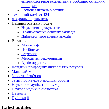
епідеміологічної експертизи в особливо складних
випадках
Комісія з питань біоетики
Технічний комітет 124
Лікувальна діяльність
Надання освітніх послуг
Нормативні документи
Плани-графіки освітніх закладів
Дайджест проведених заходів
Видання
Монографії
Посібники
Збірники
Методичні рекомендації
Архів журналу
Довідник природних лікувальних ресурсів
Мапа сайту
Зворотній зв’язок
Звіти про науково-дослідні роботи
Науково-комунікативні заходи
Наукова медична бібліотека
Патенти
Публікації
Latest updates