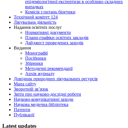
епідеміологічної експертизи в особливо складних
випадках
Комісія з питань біоетики
Технічний комітет 124
Лікувальна діяльність
Надання освітніх послуг
Нормативні документи
Плани-графіки освітніх закладів
Дайджест проведених заходів
Видання
Монографії
Посібники
Збірники
Методичні рекомендації
Архів журналу
Довідник природних лікувальних ресурсів
Мапа сайту
Зворотній зв’язок
Звіти про науково-дослідні роботи
Науково-комунікативні заходи
Наукова медична бібліотека
Патенти
Публікації
Latest updates