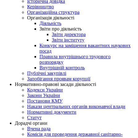
Історична довідка
Керівництво
Організаційна структура
Організація діяльності
Діяльність
Звіти про діяльність
Звіти директора
Звіти інституту
Конкурс на заміщення вакантних наукових
посад
Правила внутрішнього трудового
розпорядку
Внутрішній контроль
Публічні закупівлі
Запобігання проявам корупції
Нормативно-правові засади діяльності
Кодекси України
Закони України
Постанови КМУ
Накази центральних органів виконавчої влади
Нормативні документи
Статут
Дорадчі органи
Вчена рада
Комісія для проведення державної санітарно-