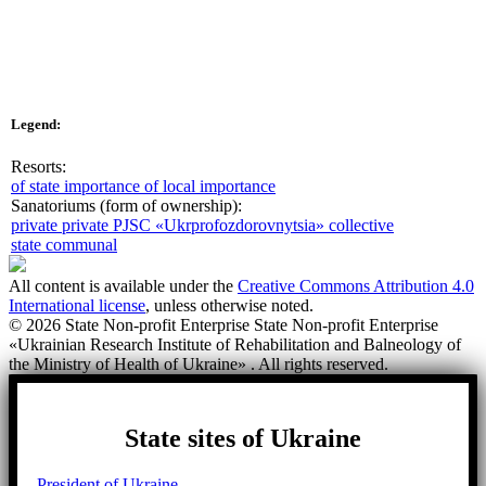
Legend:
Resorts:
of state importance
of local importance
Sanatoriums (form of ownership):
private
private PJSC «Ukrprofozdorovnytsia»
collective
state
communal
All content is available under the
Creative Commons Attribution 4.0
International license
, unless otherwise noted.
© 2026 State Non-profit Enterprise State Non-profit Enterprise
«Ukrainian Research Institute of Rehabilitation and Balneology of
the Ministry of Health of Ukraine» . All rights reserved.
State sites of Ukraine
President of Ukraine