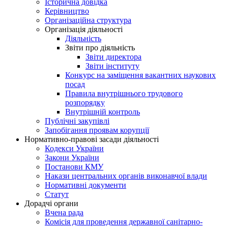
Історична довідка
Керівництво
Організаційна структура
Організація діяльності
Діяльність
Звіти про діяльність
Звіти директора
Звіти інституту
Конкурс на заміщення вакантних наукових
посад
Правила внутрішнього трудового
розпорядку
Внутрішній контроль
Публічні закупівлі
Запобігання проявам корупції
Нормативно-правові засади діяльності
Кодекси України
Закони України
Постанови КМУ
Накази центральних органів виконавчої влади
Нормативні документи
Статут
Дорадчі органи
Вчена рада
Комісія для проведення державної санітарно-