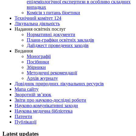
епідеміологічної експертизи в особливо складних
випадках
Комісія з питань біоетики
Технічний комітет 124
Лікувальна діяльність
Надання освітніх послуг
Нормативні документи
Плани-графіки освітніх закладів
Дайджест проведених заходів
Видання
Монографії
Посібники
Збірники
Методичні рекомендації
Архів журналу
Довідник природних лікувальних ресурсів
Мапа сайту
Зворотній зв’язок
Звіти про науково-дослідні роботи
Науково-комунікативні заходи
Наукова медична бібліотека
Патенти
Публікації
Latest updates