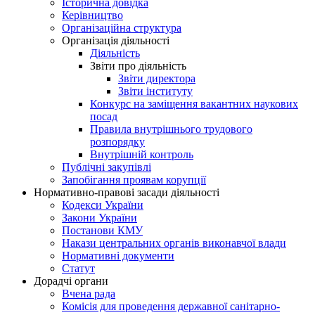
Історична довідка
Керівництво
Організаційна структура
Організація діяльності
Діяльність
Звіти про діяльність
Звіти директора
Звіти інституту
Конкурс на заміщення вакантних наукових
посад
Правила внутрішнього трудового
розпорядку
Внутрішній контроль
Публічні закупівлі
Запобігання проявам корупції
Нормативно-правові засади діяльності
Кодекси України
Закони України
Постанови КМУ
Накази центральних органів виконавчої влади
Нормативні документи
Статут
Дорадчі органи
Вчена рада
Комісія для проведення державної санітарно-