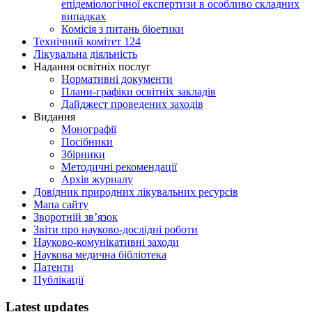
епідеміологічної експертизи в особливо складних
випадках
Комісія з питань біоетики
Технічний комітет 124
Лікувальна діяльність
Надання освітніх послуг
Нормативні документи
Плани-графіки освітніх закладів
Дайджест проведених заходів
Видання
Монографії
Посібники
Збірники
Методичні рекомендації
Архів журналу
Довідник природних лікувальних ресурсів
Мапа сайту
Зворотній зв’язок
Звіти про науково-дослідні роботи
Науково-комунікативні заходи
Наукова медична бібліотека
Патенти
Публікації
Latest updates