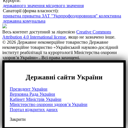
Курорти:
державного значення
місцевого значення
Санаторії (форма власності):
приватна
приватна ЗАТ "Укрпрофоздоровниця"
колективна
державна
комунальна
Весь контент доступний за ліцензією
Creative Commons
Attribution 4.0 International license
, якщо не зазначено інше.
© 2026 Державне некомерційне товариство Державне
некомерційне товариство «Український науково-дослідний
інститут реабілітації та курортології Міністерства охорони
здоров’я України» . Всі права захищені.
Державні сайти України
Президент України
Верховна Рада України
Кабінет Міністрів України
Міністерство охорони здоров’я України
Портал відкритих даних
Закрити