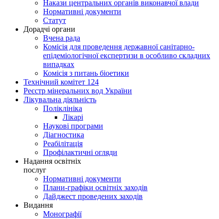
Накази центральних органів виконавчої влади
Нормативні документи
Статут
Дорадчі органи
Вчена рада
Комісія для проведення державної санітарно-
епідеміологічної експертизи в особливо складних
випадках
Комісія з питань біоетики
Технічний комітет 124
Реєстр мінеральних вод України
Лікувальна діяльність
Поліклініка
Лікарі
Наукові програми
Діагностика
Реабілітація
Профілактичні огляди
Надання освітніх
послуг
Нормативні документи
Плани-графіки освітніх заходів
Дайджест проведених заходів
Видання
Монографії