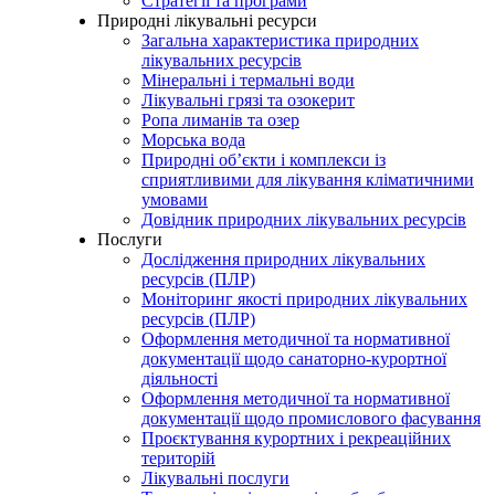
Стратегії та програми
Природні лікувальні ресурси
Загальна характеристика природних
лікувальних ресурсів
Мінеральні і термальні води
Лікувальні грязі та озокерит
Ропа лиманів та озер
Морська вода
Природні об’єкти і комплекси із
сприятливими для лікування кліматичними
умовами
Довідник природних лікувальних ресурсів
Послуги
Дослідження природних лікувальних
ресурсів (ПЛР)
Моніторинг якості природних лікувальних
ресурсів (ПЛР)
Оформлення методичної та нормативної
документації щодо санаторно-курортної
діяльності
Оформлення методичної та нормативної
документації щодо промислового фасування
Проєктування курортних і рекреаційних
територій
Лікувальні послуги