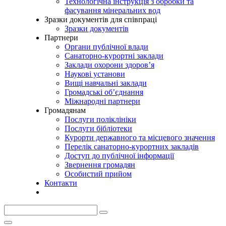
Технологічна інструкція з обробки та
фасування мінеральних вод
Зразки документів для співпраці
Зразки документів
Партнери
Органи публічної влади
Санаторно-курортні заклади
Заклади охорони здоров’я
Наукові установи
Вищі навчальні заклади
Громадські об’єднання
Міжнародні партнери
Громадянам
Послуги поліклініки
Послуги бібліотеки
Курорти державного та місцевого значення
Перелік санаторно-курортних закладів
Доступ до публічної інформації
Звернення громадян
Особистий прийом
Контакти