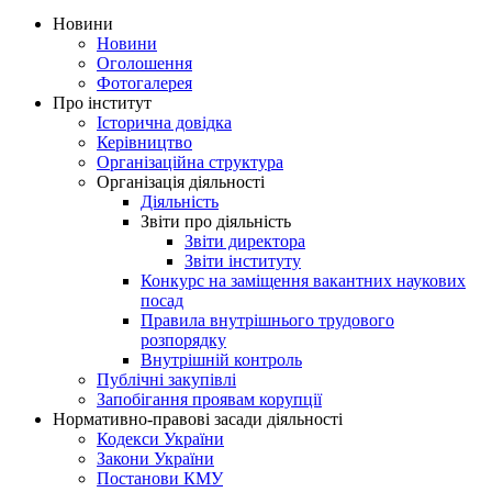
Новини
Новини
Оголошення
Фотогалерея
Про інститут
Історична довідка
Керівництво
Організаційна структура
Організація діяльності
Діяльність
Звіти про діяльність
Звіти директора
Звіти інституту
Конкурс на заміщення вакантних наукових
посад
Правила внутрішнього трудового
розпорядку
Внутрішній контроль
Публічні закупівлі
Запобігання проявам корупції
Нормативно-правові засади діяльності
Кодекси України
Закони України
Постанови КМУ