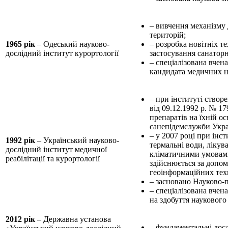
– вивчення механізму 
територій;
1965 рік
– Одеський науково-
– розробка новітніх т
дослідний інститут курортології
застосування санаторн
– спеціалізована вчен
кандидата медичних на
– при інституті створ
від 09.12.1992 р. № 17
препаратів на їхній о
санепідемслужби Украї
– у 2007 році при інс
1992 рік
– Український науково-
термальні води, лікува
дослідний інститут медичної
кліматичними умовами,
реабілітації та курортології
здійснюється за допо
геоінформаційних тех
– засновано Науково-п
– спеціалізована вчена
на здобуття наукового
2012 рік –
Державна установа
– фундаментальні досл