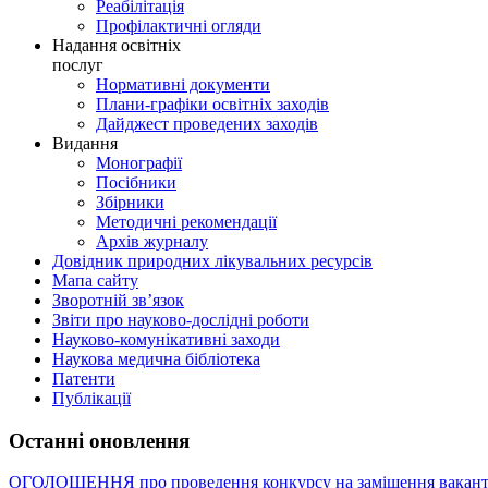
Реабілітація
Профілактичні огляди
Надання освітніх
послуг
Нормативні документи
Плани-графіки освітніх заходів
Дайджест проведених заходів
Видання
Монографії
Посібники
Збірники
Методичні рекомендації
Архів журналу
Довідник природних лікувальних ресурсів
Мапа сайту
Зворотній зв’язок
Звіти про науково-дослідні роботи
Науково-комунікативні заходи
Наукова медична бібліотека
Патенти
Публікації
Останні оновлення
ОГОЛОШЕННЯ про проведення конкурсу на заміщення вакант