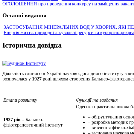
ОГОЛОШЕННЯ про проведення конкурсу на заміщення вакантн
Останні видання
ЗАСТОСУВАННЯ МІНЕРАЛЬНИХ ВОД У ХВОРИХ, ЯКІ П
Енергія життя: природні лікувальні ресурси та курортно-рекре
Історична довідка
Діяльність єдиного в Україні науково-дослідного інституту з в
розпочалася у
1927
році
шляхом створення Бальнео-фізіотерапев
Етапи розвитку
Функції та завдання
Одеська практична школа ба
– обґрунтування осно
1927 рік –
Бальнео-
– розробка методик гр
фізіотерапевтичний інститут
– вивчення фізико-хімі
– заснована наукова ме