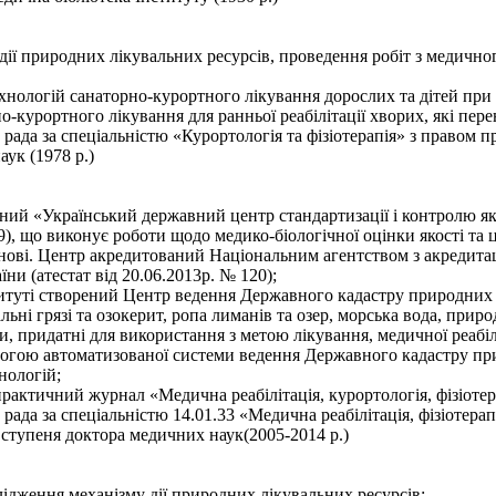
дії природних лікувальних ресурсів, проведення робіт з медичн
ехнологій санаторно-курортного лікування дорослих та дітей при
о-курортного лікування для ранньої реабілітації хворих, які пер
а рада за спеціальністю «Курортологія та фізіотерапія» з правом 
ук (1978 р.)
ений «Український державний центр стандартизації і контролю я
9), що виконує роботи щодо медико-біологічної оцінки якості та ц
снові. Центр акредитований Національним агентством з акредитац
ни (атестат від 20.06.2013р. № 120);
титуті створений Центр ведення Державного кадастру природних л
льні грязі та озокерит, ропа лиманів та озер, морська вода, прир
 придатні для використання з метою лікування, медичної реабіл
могою автоматизованої системи ведення Державного кадастру при
нологій;
рактичний журнал «Медична реабілітація, курортологія, фізіотер
 рада за спеціальністю 14.01.33 «Медична реабілітація, фізіотера
 ступеня доктора медичних наук(2005-2014 р.)
ідження механізму дії природних лікувальних ресурсів;