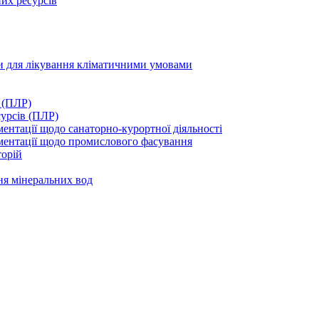
их ресурсів
ми для лікування кліматичними умовами
 (ПЛР)
сурсів (ПЛР)
нтації щодо санаторно-курортної діяльності
ментації щодо промислового фасування
торій
ня мінеральних вод