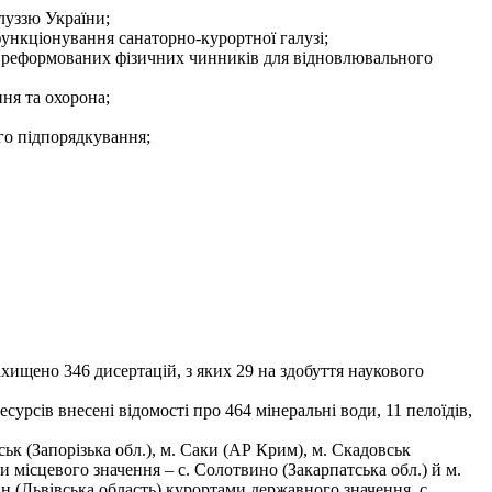
луззю України;
ункціонування санаторно-курортної галузі;
 преформованих фізичних чинників для відновлювального
ня та охорона;
го підпорядкування;
захищено 346 дисертацій, з яких 29 на здобуття наукового
урсів внесені відомості про 464 мінеральні води, 11 пелоїдів,
к (Запорізька обл.), м. Саки (АР Крим), м. Скадовськ
и місцевого значення – с. Солотвино (Закарпатська обл.) й м.
н (Львівська область) курортами державного значення, с.