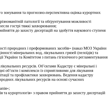
ого зонування та прогнозно-перспективна оцінка курортних
 різноманітній патології та обґрунтування можливості
енесли гострі тяжкі захворювання;
прийняття до захисту дисертацій на здобуття наукового ступеня
кості природних і преформованих засобів» (наказ МОЗ України
інності мінеральних вод, лікувальних грязей (пелоїдів) та
ії України та Комітетом з питань гігієнічного регламентування
ікувальних ресурсів. Об’єктами Кадастру є мінеральні і
одні об’єкти і комплекси із сприятливими для лікування
ітації та профілактики захворювань. Ведення кадастру
родних лікувальних ресурсів на основі сучасних
апія»;
пія та курортологія» з правом прийняття до захисту дисертацій