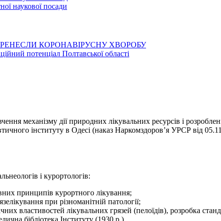
ої наукової посади
ЕРЕНЕСЛИ КОРОНАВІРУСНУ ХВОРОБУ
аційний потенціал Полтавської області
ивчення механізму дії природних лікувальних ресурсів і розробле
тичного інституту в Одесі (наказ Наркомздоровʼя УРСР від 05.11
льнеологів і курортологів:
вних принципів курортного лікування;
язелікування при різноманітній патології;
чних властивостей лікувальних грязей (пелоїдів), розробка станда
дична бібліотека Інституту (1930 р.)