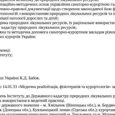
нізаційно-методичних основ управління санаторно-курортною га
ивно-правової документації щодо створення законодавчої бази ф
технологій з використанням природних лікувальних ресурсів та
шої патології дорослих та дітей;
цінка природних лікувальних ресурсів, їх раціональне використан
 кадастру природних лікувальних ресурсів;
ивна та методична допомога санаторно-курортним закладам різно
их курортів України
ковці:
титуту;
іки України К.Д. Бабов.
тю 14.01.33 «Медична реабілітація, фізіотерапія та курортологія» 
ень Інституту, до Державного кадастру природних лікувальних рес
їх використання в медичній практиці.
ержавного значення – м. Хмільник (Вінницька обл.), м. Бердянсь
ьк (Донецька обл.), Куяльницький лиман (Одеська обл.); курортам
 щодо оголошення природних територій м. Трускавець та м. Морши