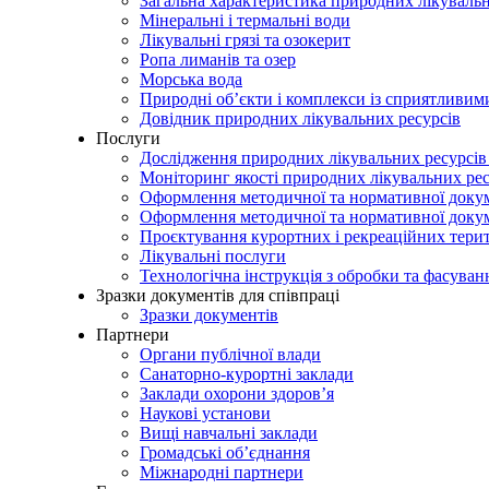
Загальна характеристика природних лікувальн
Мінеральні і термальні води
Лікувальні грязі та озокерит
Ропа лиманів та озер
Морська вода
Природні об’єкти і комплекси із сприятливи
Довідник природних лікувальних ресурсів
Послуги
Дослідження природних лікувальних ресурсів
Моніторинг якості природних лікувальних ре
Оформлення методичної та нормативної докуме
Оформлення методичної та нормативної доку
Проєктування курортних і рекреаційних тери
Лікувальні послуги
Технологічна інструкція з обробки та фасуван
Зразки документів для співпраці
Зразки документів
Партнери
Органи публічної влади
Санаторно-курортні заклади
Заклади охорони здоров’я
Наукові установи
Вищі навчальні заклади
Громадські об’єднання
Міжнародні партнери