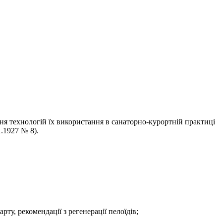
ння технологій їх використання в санаторно-курортній практиці
.1927 № 8).
рту, рекомендації з регенерації пелоїдів;