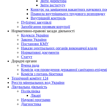
Звіти директора
Звіти інституту
Конкурс на заміщення вакантних наукових по
Правила внутрішнього трудового розпорядку
Внутрішній контроль
Публічні закупівлі
Запобігання проявам корупції
Нормативно-правові засади діяльності
Кодекси України
Закони України
Постанови КМУ
Накази центральних органів виконавчої влади
Нормативні документи
Статут
Дорадчі органи
Вчена рада
Комісія для проведення державної санітарно-епідем
Комісія з питань біоетики
Технічний комітет 124
Реєстр мінеральних вод України
Лікувальна діяльність
Поліклініка
Лікарі
Наукові програми
Діагностика