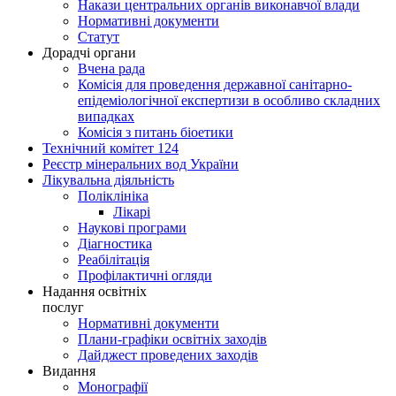
Накази центральних органів виконавчої влади
Нормативні документи
Статут
Дорадчі органи
Вчена рада
Комісія для проведення державної санітарно-
епідеміологічної експертизи в особливо складних
випадках
Комісія з питань біоетики
Технічний комітет 124
Реєстр мінеральних вод України
Лікувальна діяльність
Поліклініка
Лікарі
Наукові програми
Діагностика
Реабілітація
Профілактичні огляди
Надання освітніх
послуг
Нормативні документи
Плани-графіки освітніх заходів
Дайджест проведених заходів
Видання
Монографії