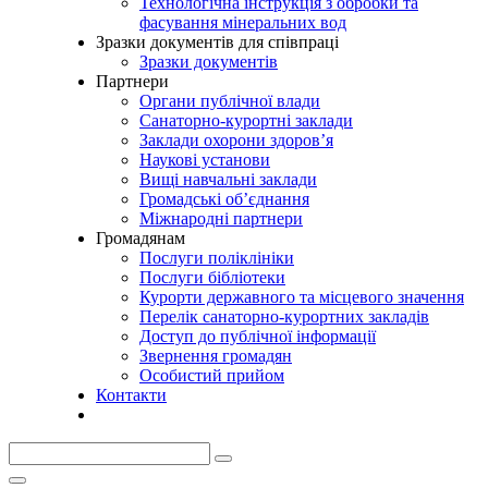
Технологічна інструкція з обробки та
фасування мінеральних вод
Зразки документів для співпраці
Зразки документів
Партнери
Органи публічної влади
Санаторно-курортні заклади
Заклади охорони здоров’я
Наукові установи
Вищі навчальні заклади
Громадські об’єднання
Міжнародні партнери
Громадянам
Послуги поліклініки
Послуги бібліотеки
Курорти державного та місцевого значення
Перелік санаторно-курортних закладів
Доступ до публічної інформації
Звернення громадян
Особистий прийом
Контакти