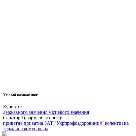
Умовні позначення:
Курорти:
державного значення
місцевого значення
Санаторії (форма власності):
приватна
приватна ЗАТ "Укрпрофоздоровниця"
колективна
державна
комунальна