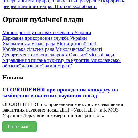
Енергія життя: природні лікувальні ресурси та курортно-
рекреаційний потенціал Полтавської області
Органи публічної влади
Міністерство у справах ветеранів України
Державна прикордонна служба України
Хмільницька міська рада Вінницької області
Коблівська сільська рада Миколаївської області
Департамент охорони здоров’я Одеської міської ради
Управління з питань туризму та курортів Миколаївської
обласної державної адміністрації
Новини
ОГОЛОШЕННЯ про проведення конкурсу на
заміщення вакантних наукових посад
ОГОЛОШЕННЯ про проведення конкурсу на заміщення
вакантних наукових посад ДНТ «Укр. НДІ Р та К МОЗ
України» Державне некомерційне товариство ...
Читати далі…