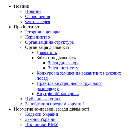
Новини
Новини
Оголошення
Фотогалерея
Про інститут
Історична довідка
Керівництво
Організаційна структура
Організація діяльності
Діяльність
Звіти про діяльність
Звіти директора
Звіти інституту
Конкурс на заміщення вакантних наукових
посад
Правила внутрішнього трудового
розпорядку
Внутрішній контроль
Публічні закупівлі
Запобігання проявам корупції
Нормативно-правові засади діяльності
Кодекси України
Закони України
Постанови КМУ