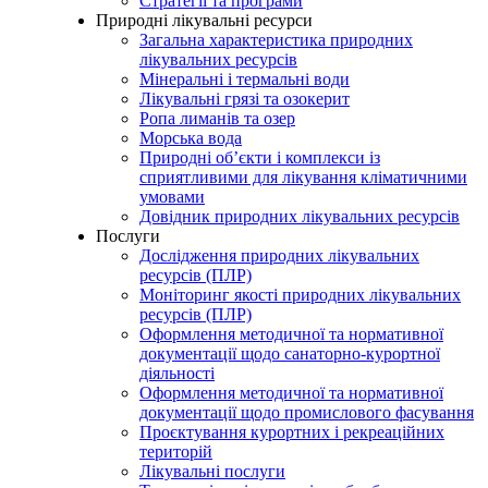
Стратегії та програми
Природні лікувальні ресурси
Загальна характеристика природних
лікувальних ресурсів
Мінеральні і термальні води
Лікувальні грязі та озокерит
Ропа лиманів та озер
Морська вода
Природні об’єкти і комплекси із
сприятливими для лікування кліматичними
умовами
Довідник природних лікувальних ресурсів
Послуги
Дослідження природних лікувальних
ресурсів (ПЛР)
Моніторинг якості природних лікувальних
ресурсів (ПЛР)
Оформлення методичної та нормативної
документації щодо санаторно-курортної
діяльності
Оформлення методичної та нормативної
документації щодо промислового фасування
Проєктування курортних і рекреаційних
територій
Лікувальні послуги