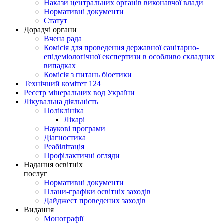
Накази центральних органів виконавчої влади
Нормативні документи
Статут
Дорадчі органи
Вчена рада
Комісія для проведення державної санітарно-
епідеміологічної експертизи в особливо складних
випадках
Комісія з питань біоетики
Технічний комітет 124
Реєстр мінеральних вод України
Лікувальна діяльність
Поліклініка
Лікарі
Наукові програми
Діагностика
Реабілітація
Профілактичні огляди
Надання освітніх
послуг
Нормативні документи
Плани-графіки освітніх заходів
Дайджест проведених заходів
Видання
Монографії