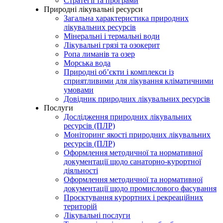
Стратегії та програми
Природні лікувальні ресурси
Загальна характеристика природних
лікувальних ресурсів
Мінеральні і термальні води
Лікувальні грязі та озокерит
Ропа лиманів та озер
Морська вода
Природні об’єкти і комплекси із
сприятливими для лікування кліматичними
умовами
Довідник природних лікувальних ресурсів
Послуги
Дослідження природних лікувальних
ресурсів (ПЛР)
Моніторинг якості природних лікувальних
ресурсів (ПЛР)
Оформлення методичної та нормативної
документації щодо санаторно-курортної
діяльності
Оформлення методичної та нормативної
документації щодо промислового фасування
Проєктування курортних і рекреаційних
територій
Лікувальні послуги