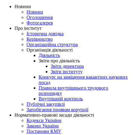
Новини
Новини
Оголошення
Фотогалерея
Про інститут
Історична довідка
Керівництво
Організаційна структура
Організація діяльності
Діяльність
Звіти про діяльність
Звіти директора
Звіти інституту
Конкурс на заміщення вакантних наукових
посад
Правила внутрішнього трудового
розпорядку
Внутрішній контроль
Публічні закупівлі
Запобігання проявам корупції
Нормативно-правові засади діяльності
Кодекси України
Закони України
Постанови КМУ