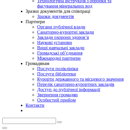
Технологічна інструкція з обробки та
фасування мінеральних вод
Зразки документів для співпраці
Зразки документів
Партнери
Органи публічної влади
Санаторно-курортні заклади
Заклади охорони здоров’я
Наукові установи
Вищі навчальні заклади
Громадські об’єднання
Міжнародні партнери
Громадянам
Послуги поліклініки
Послуги бібліотеки
Курорти державного та місцевого значення
Перелік санаторно-курортних закладів
Доступ до публічної інформації
Звернення громадян
Особистий прийом
Контакти