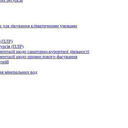
их ресурсів
ми для лікування кліматичними умовами
 (ПЛР)
сурсів (ПЛР)
нтації щодо санаторно-курортної діяльності
ментації щодо промислового фасування
торій
ня мінеральних вод