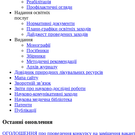
Реабілітація
Профілактичні огляди
Надання освітніх
послуг
Нормативні документи
Плани-графіки освітніх заходів
Дайджест проведених заходів
Видання
Монографії
Посібники
Збірники
Методичні рекомендації
Архів журналу
Довідник природних лікувальних ресурсів
Мапа сайту
Зворотній зв’язок
Звіти про науково-дослідні роботи
Науково-комунікативні заходи
Наукова медична бібліотека
Патенти
Публікації
Останні оновлення
ОГОЛОШЕННЯ про проведення конкурсу на заміщення вакант