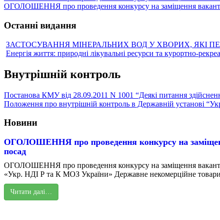
ОГОЛОШЕННЯ про проведення конкурсу на заміщення вакантн
Останні видання
ЗАСТОСУВАННЯ МІНЕРАЛЬНИХ ВОД У ХВОРИХ, ЯКІ П
Енергія життя: природні лікувальні ресурси та курортно-рекре
Внутрішній контроль
Постанова КМУ від 28.09.2011 N 1001 “Деякі питання здійсненн
Положення про внутрішній контроль в Державній установі “Укра
Новини
ОГОЛОШЕННЯ про проведення конкурсу на заміщен
посад
ОГОЛОШЕННЯ про проведення конкурсу на заміщення вакант
«Укр. НДІ Р та К МОЗ України» Державне некомерційне товарис
Читати далі…