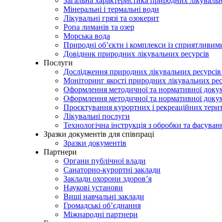
Загальна характеристика природних лікувальн
Мінеральні і термальні води
Лікувальні грязі та озокерит
Ропа лиманів та озер
Морська вода
Природні об’єкти і комплекси із сприятливи
Довідник природних лікувальних ресурсів
Послуги
Дослідження природних лікувальних ресурсів
Моніторинг якості природних лікувальних ре
Оформлення методичної та нормативної докуме
Оформлення методичної та нормативної доку
Проєктування курортних і рекреаційних тери
Лікувальні послуги
Технологічна інструкція з обробки та фасуван
Зразки документів для співпраці
Зразки документів
Партнери
Органи публічної влади
Санаторно-курортні заклади
Заклади охорони здоров’я
Наукові установи
Вищі навчальні заклади
Громадські об’єднання
Міжнародні партнери