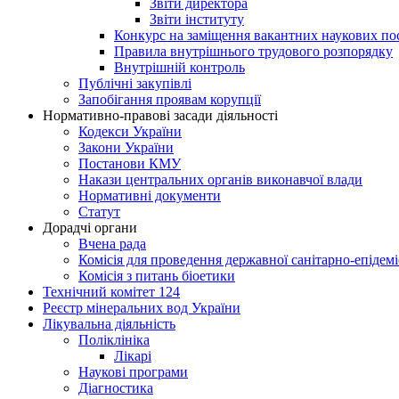
Звіти директора
Звіти інституту
Конкурс на заміщення вакантних наукових по
Правила внутрішнього трудового розпорядку
Внутрішній контроль
Публічні закупівлі
Запобігання проявам корупції
Нормативно-правові засади діяльності
Кодекси України
Закони України
Постанови КМУ
Накази центральних органів виконавчої влади
Нормативні документи
Статут
Дорадчі органи
Вчена рада
Комісія для проведення державної санітарно-епідем
Комісія з питань біоетики
Технічний комітет 124
Реєстр мінеральних вод України
Лікувальна діяльність
Поліклініка
Лікарі
Наукові програми
Діагностика