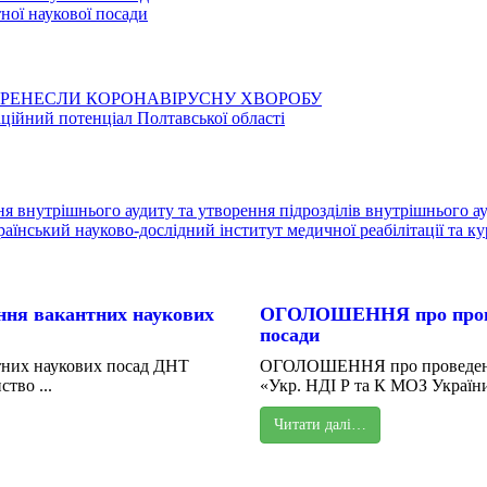
ої наукової посади
ЕРЕНЕСЛИ КОРОНАВІРУСНУ ХВОРОБУ
аційний потенціал Полтавської області
я внутрішнього аудиту та утворення підрозділів внутрішнього а
їнський науково-дослідний інститут медичної реабілітації та к
ня вакантних наукових
ОГОЛОШЕННЯ про проведе
посади
них наукових посад ДНТ
ОГОЛОШЕННЯ про проведення 
тво ...
«Укр. НДІ Р та К МОЗ України
Читати далі…