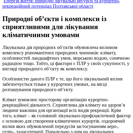
Енергія життя: природні лікувальні ресурси та курортно-
рекреаційний потенціал Полтавської області
Природні об’єкти і комплекси із
сприятливими для лікування
кліматичними умовами
Лікувальна дія природних об’єктів обумовлена впливом
комплексу різноманітних природних чинників: клімату,
особливостей ландшафтних умов, морською водою, сонячною
радіацією тощо. Тобто, ці фактори є ПЛР у своїх сукупності, у
вигляді природного об’єкту як комплексу.
Особливістю даного ПЛР є те, що його лікувальний вплив
забезпечується тільки у курортних умовах, на місці
розташування природного об’єкту.
Клімат зумовлює просторову організацію курортно-
рекреаційної діяльності. Сприятлива дія клімату на здоров’я
людини важлива для організації всіх видів рекреації. Крім
того,
клімат – як головний лікувально-профілактичний фактор
є основою для створення кліматичних курортів,
оздоровчий
вплив яких обумовлений передусім застосуванням аеро-,
геліо-, таласотерапії. Паралельно з цим на лікувальних