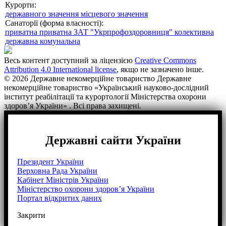
Курорти:
державного значення
місцевого значення
Санаторії (форма власності):
приватна
приватна ЗАТ "Укрпрофоздоровниця"
колективна
державна
комунальна
Весь контент доступний за ліцензією
Creative Commons
Attribution 4.0 International license
, якщо не зазначено інше.
© 2026 Державне некомерційне товариство Державне
некомерційне товариство «Український науково-дослідний
інститут реабілітації та курортології Міністерства охорони
здоров’я України» . Всі права захищені.
Державні сайти України
Президент України
Верховна Рада України
Кабінет Міністрів України
Міністерство охорони здоров’я України
Портал відкритих даних
Закрити