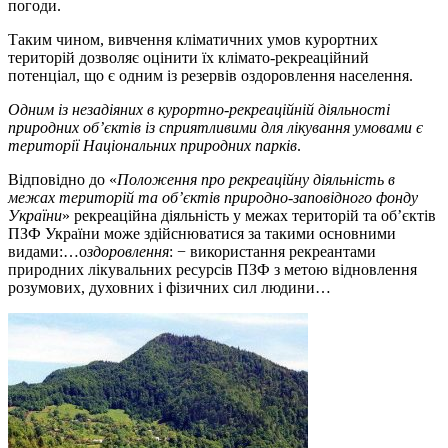
погоди.
Таким чином, вивчення кліматичних умов курортних
територій дозволяє оцінити їх клімато-рекреаційний
потенціал, що є одним із резервів оздоровлення населення.
Одним із незадіяних в курортно-рекреаційній діяльності
природних об’єктів із сприятливими для лікування умовами є
території Національних природних парків
.
Відповідно до «
Положення про рекреаційну діяльність в
межах територій та об’єктів природно-заповідного фонду
України
» рекреаційна діяльність у межах територій та об’єктів
ПЗФ України може здійснюватися за такими основними
видами:…о
здоровлення
: − використання рекреантами
природних лікувальних ресурсів ПЗФ з метою відновлення
розумових, духовних і фізичних сил людини…