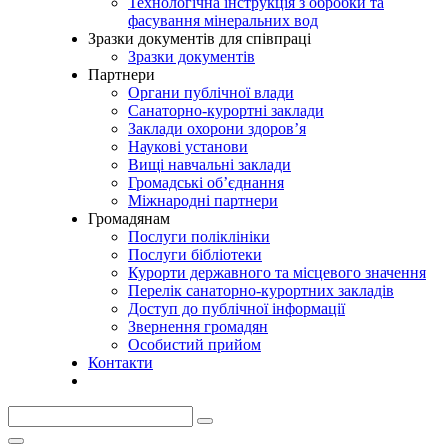
Технологічна інструкція з обробки та
фасування мінеральних вод
Зразки документів для співпраці
Зразки документів
Партнери
Органи публічної влади
Санаторно-курортні заклади
Заклади охорони здоров’я
Наукові установи
Вищі навчальні заклади
Громадські об’єднання
Міжнародні партнери
Громадянам
Послуги поліклініки
Послуги бібліотеки
Курорти державного та місцевого значення
Перелік санаторно-курортних закладів
Доступ до публічної інформації
Звернення громадян
Особистий прийом
Контакти