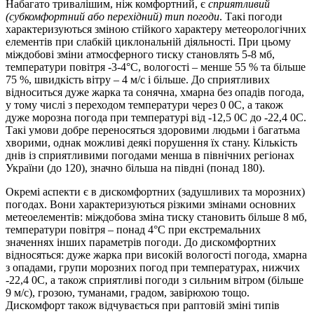
Набагато тривалішим, ніж комфортний, є
сприятливий
(субкомфортний або перехідний) тип погоди
. Такі погоди
характеризуються зміною стійкого характеру метеорологічних
елементів при слабкій циклональній діяльності. При цьому
міждобові зміни атмосферного тиску становлять 5-8 мб,
температури повітря -3-4°С, вологості – менше 55 % та більше
75 %, швидкість вітру – 4 м/с і більше. До сприятливих
відноситься дуже жарка та сонячна, хмарна без опадів погода,
у тому числі з переходом температури через 0
0
С, а також
дуже морозна погода при температурі від -12,5
0
С до -22,4
0
С.
Такі умови добре переносяться здоровими людьми і багатьма
хворими, однак можливі деякі порушення їх стану. Кількість
днів із сприятливими погодами менша в північних регіонах
України (до 120), значно більша на півдні (понад 180).
Окремі аспекти є в дискомфортних (задушливих та морозних)
погодах. Вони характеризуються різкими змінами основних
метеоелементів: міждобова зміна тиску становить більше 8 мб,
температури повітря – понад 4°С при екстремальних
значеннях інших параметрів погоди. До дискомфортних
відносяться: дуже жарка при високій вологості погода, хмарна
з опадами, групи морозних погод при температурах, нижчих
-22,4
0
С, а також сприятливі погоди з сильним вітром (більше
9 м/с), грозою, туманами, градом, завірюхою тощо.
Дискомфорт також відчувається при раптовій зміні типів