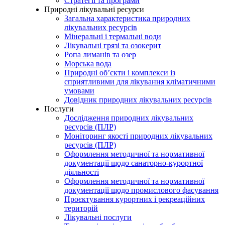
Стратегії та програми
Природні лікувальні ресурси
Загальна характеристика природних
лікувальних ресурсів
Мінеральні і термальні води
Лікувальні грязі та озокерит
Ропа лиманів та озер
Морська вода
Природні об’єкти і комплекси із
сприятливими для лікування кліматичними
умовами
Довідник природних лікувальних ресурсів
Послуги
Дослідження природних лікувальних
ресурсів (ПЛР)
Моніторинг якості природних лікувальних
ресурсів (ПЛР)
Оформлення методичної та нормативної
документації щодо санаторно-курортної
діяльності
Оформлення методичної та нормативної
документації щодо промислового фасування
Проєктування курортних і рекреаційних
територій
Лікувальні послуги