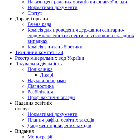
Накази центральних органів виконавчої влади
Нормативні документи
Статут
Дорадчі органи
Вчена рада
Комісія для проведення державної санітарно-
епідеміологічної експертизи в особливо складних
випадках
Комісія з питань біоетики
Технічний комітет 124
Реєстр мінеральних вод України
Лікувальна діяльність
Поліклініка
Лікарі
Наукові програми
Діагностика
Реабілітація
Профілактичні огляди
Надання освітніх
послуг
Нормативні документи
Плани-графіки освітніх заходів
Дайджест проведених заходів
Видання
Монографії