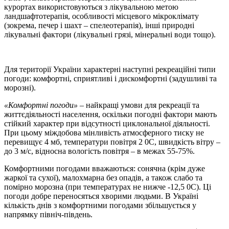
курортах використовуються з лікувальною метою
ландшафтотерапія, особливості місцевого мікроклімату
(зокрема, печер і шахт – спелеотерапія), інші природні
лікувальні фактори (лікувальні грязі, мінеральні води тощо).
Для території України характерні наступні рекреаційні типи
погоди: комфортні, сприятливі і дискомфортні (задушливі та
морозні).
«Комфортні погоди»
– найкращі умови для рекреації та
життєдіяльності населення, оскільки погодні фактори мають
стійкий характер при відсутності циклональної діяльності.
При цьому міждобова мінливість атмосферного тиску не
перевищує 4 мб, температури повітря 2
0
С, швидкість вітру –
до 3 м/с, відносна вологість повітря – в межах 55-75%.
Комфортними погодами вважаються: сонячна (крім дуже
жаркої та сухої), малохмарна без опадів, а також слабо та
помірно морозна (при температурах не нижче -12,5
0
С). Ці
погоди добре переносяться хворими людьми. В Україні
кількість днів з комфортними погодами збільшується у
напрямку північ-південь.