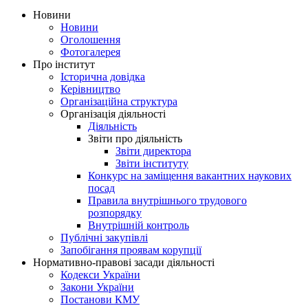
Новини
Новини
Оголошення
Фотогалерея
Про інститут
Історична довідка
Керівництво
Організаційна структура
Організація діяльності
Діяльність
Звіти про діяльність
Звіти директора
Звіти інституту
Конкурс на заміщення вакантних наукових
посад
Правила внутрішнього трудового
розпорядку
Внутрішній контроль
Публічні закупівлі
Запобігання проявам корупції
Нормативно-правові засади діяльності
Кодекси України
Закони України
Постанови КМУ