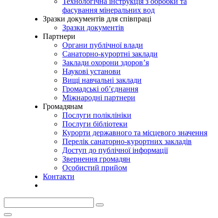
Технологічна інструкція з обробки та
фасування мінеральних вод
Зразки документів для співпраці
Зразки документів
Партнери
Органи публічної влади
Санаторно-курортні заклади
Заклади охорони здоров’я
Наукові установи
Вищі навчальні заклади
Громадські об’єднання
Міжнародні партнери
Громадянам
Послуги поліклініки
Послуги бібліотеки
Курорти державного та місцевого значення
Перелік санаторно-курортних закладів
Доступ до публічної інформації
Звернення громадян
Особистий прийом
Контакти