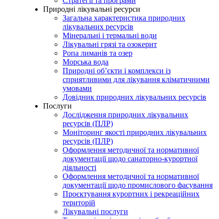
Стратегії та програми
Природні лікувальні ресурси
Загальна характеристика природних
лікувальних ресурсів
Мінеральні і термальні води
Лікувальні грязі та озокерит
Ропа лиманів та озер
Морська вода
Природні об’єкти і комплекси із
сприятливими для лікування кліматичними
умовами
Довідник природних лікувальних ресурсів
Послуги
Дослідження природних лікувальних
ресурсів (ПЛР)
Моніторинг якості природних лікувальних
ресурсів (ПЛР)
Оформлення методичної та нормативної
документації щодо санаторно-курортної
діяльності
Оформлення методичної та нормативної
документації щодо промислового фасування
Проєктування курортних і рекреаційних
територій
Лікувальні послуги