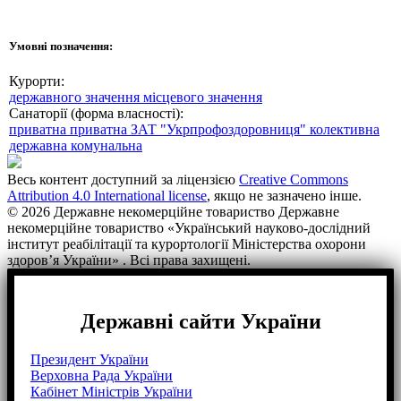
Умовні позначення:
Курорти:
державного значення
місцевого значення
Санаторії (форма власності):
приватна
приватна ЗАТ "Укрпрофоздоровниця"
колективна
державна
комунальна
Весь контент доступний за ліцензією
Creative Commons
Attribution 4.0 International license
, якщо не зазначено інше.
© 2026 Державне некомерційне товариство Державне
некомерційне товариство «Український науково-дослідний
інститут реабілітації та курортології Міністерства охорони
здоров’я України» . Всі права захищені.
Державні сайти України
Президент України
Верховна Рада України
Кабінет Міністрів України