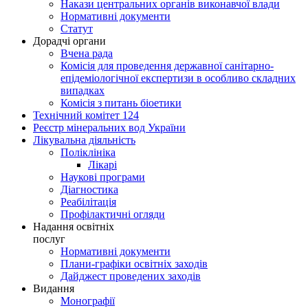
Накази центральних органів виконавчої влади
Нормативні документи
Статут
Дорадчі органи
Вчена рада
Комісія для проведення державної санітарно-
епідеміологічної експертизи в особливо складних
випадках
Комісія з питань біоетики
Технічний комітет 124
Реєстр мінеральних вод України
Лікувальна діяльність
Поліклініка
Лікарі
Наукові програми
Діагностика
Реабілітація
Профілактичні огляди
Надання освітніх
послуг
Нормативні документи
Плани-графіки освітніх заходів
Дайджест проведених заходів
Видання
Монографії