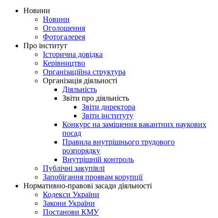
Новини
Новини
Оголошення
Фотогалерея
Про інститут
Історична довідка
Керівництво
Організаційна структура
Організація діяльності
Діяльність
Звіти про діяльність
Звіти директора
Звіти інституту
Конкурс на заміщення вакантних наукових
посад
Правила внутрішнього трудового
розпорядку
Внутрішній контроль
Публічні закупівлі
Запобігання проявам корупції
Нормативно-правові засади діяльності
Кодекси України
Закони України
Постанови КМУ