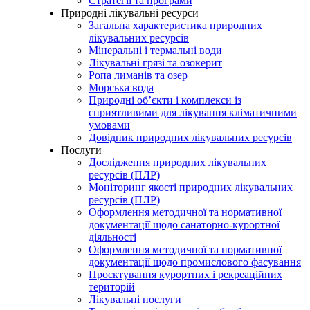
Стратегії та програми
Природні лікувальні ресурси
Загальна характеристика природних
лікувальних ресурсів
Мінеральні і термальні води
Лікувальні грязі та озокерит
Ропа лиманів та озер
Морська вода
Природні об’єкти і комплекси із
сприятливими для лікування кліматичними
умовами
Довідник природних лікувальних ресурсів
Послуги
Дослідження природних лікувальних
ресурсів (ПЛР)
Моніторинг якості природних лікувальних
ресурсів (ПЛР)
Оформлення методичної та нормативної
документації щодо санаторно-курортної
діяльності
Оформлення методичної та нормативної
документації щодо промислового фасування
Проєктування курортних і рекреаційних
територій
Лікувальні послуги