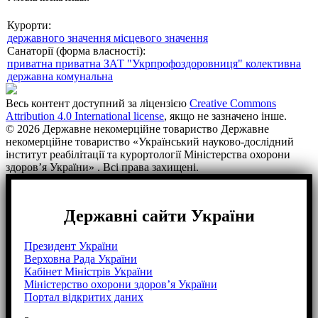
Курорти:
державного значення
місцевого значення
Санаторії (форма власності):
приватна
приватна ЗАТ "Укрпрофоздоровниця"
колективна
державна
комунальна
Весь контент доступний за ліцензією
Creative Commons
Attribution 4.0 International license
, якщо не зазначено інше.
© 2026 Державне некомерційне товариство Державне
некомерційне товариство «Український науково-дослідний
інститут реабілітації та курортології Міністерства охорони
здоров’я України» . Всі права захищені.
Державні сайти України
Президент України
Верховна Рада України
Кабінет Міністрів України
Міністерство охорони здоров’я України
Портал відкритих даних