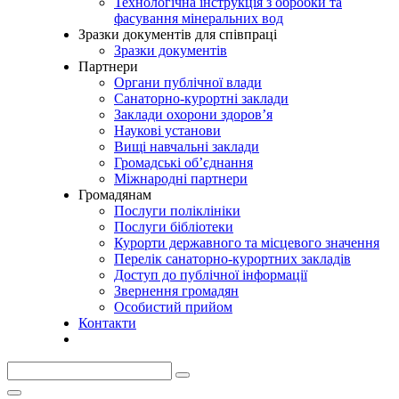
Технологічна інструкція з обробки та
фасування мінеральних вод
Зразки документів для співпраці
Зразки документів
Партнери
Органи публічної влади
Санаторно-курортні заклади
Заклади охорони здоров’я
Наукові установи
Вищі навчальні заклади
Громадські об’єднання
Міжнародні партнери
Громадянам
Послуги поліклініки
Послуги бібліотеки
Курорти державного та місцевого значення
Перелік санаторно-курортних закладів
Доступ до публічної інформації
Звернення громадян
Особистий прийом
Контакти