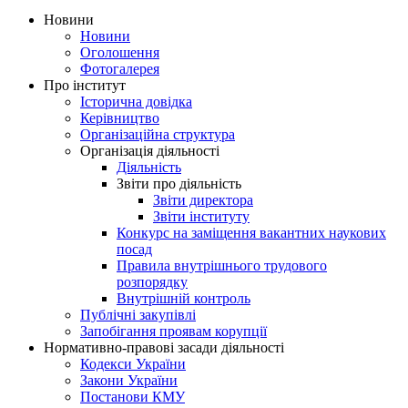
Новини
Новини
Оголошення
Фотогалерея
Про інститут
Історична довідка
Керівництво
Організаційна структура
Організація діяльності
Діяльність
Звіти про діяльність
Звіти директора
Звіти інституту
Конкурс на заміщення вакантних наукових
посад
Правила внутрішнього трудового
розпорядку
Внутрішній контроль
Публічні закупівлі
Запобігання проявам корупції
Нормативно-правові засади діяльності
Кодекси України
Закони України
Постанови КМУ