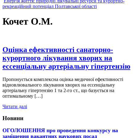
Енергія життя: природні лікувальні ресурси та курортно-
рекреаційний потенціал Полтавської області
Кочет О.М.
Оцінка ефективності санаторно-
курортного лікування хворих на
ессенціальну артеріальну гіпертензію
Пропонується комплексна оцінка медичної ефективності
відновлювального лікування хворих на ессенціальну
артеріальну гіпертензію 1 та 2-го ст., що базується на
оптимальному […]
Читати далі
Новини
ОГОЛОШЕННЯ про проведення конкурсу на
заміщення вакантних наукових посад