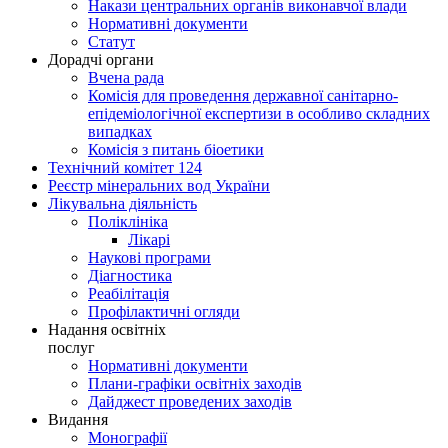
Накази центральних органів виконавчої влади
Нормативні документи
Статут
Дорадчі органи
Вчена рада
Комісія для проведення державної санітарно-
епідеміологічної експертизи в особливо складних
випадках
Комісія з питань біоетики
Технічний комітет 124
Реєстр мінеральних вод України
Лікувальна діяльність
Поліклініка
Лікарі
Наукові програми
Діагностика
Реабілітація
Профілактичні огляди
Надання освітніх
послуг
Нормативні документи
Плани-графіки освітніх заходів
Дайджест проведених заходів
Видання
Монографії