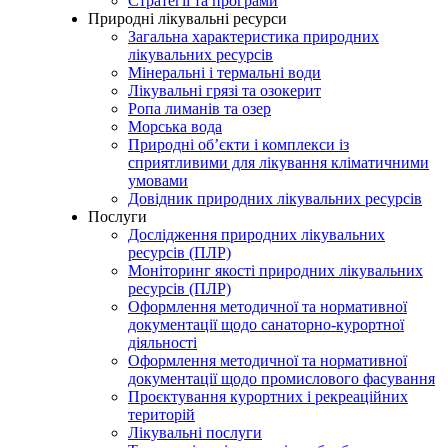
Стратегії та програми
Природні лікувальні ресурси
Загальна характеристика природних
лікувальних ресурсів
Мінеральні і термальні води
Лікувальні грязі та озокерит
Ропа лиманів та озер
Морська вода
Природні об’єкти і комплекси із
сприятливими для лікування кліматичними
умовами
Довідник природних лікувальних ресурсів
Послуги
Дослідження природних лікувальних
ресурсів (ПЛР)
Моніторинг якості природних лікувальних
ресурсів (ПЛР)
Оформлення методичної та нормативної
документації щодо санаторно-курортної
діяльності
Оформлення методичної та нормативної
документації щодо промислового фасування
Проєктування курортних і рекреаційних
територій
Лікувальні послуги