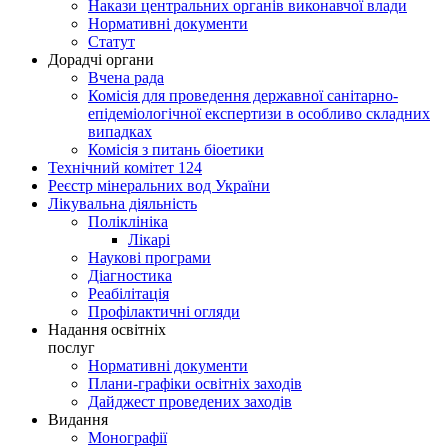
Накази центральних органів виконавчої влади
Нормативні документи
Статут
Дорадчі органи
Вчена рада
Комісія для проведення державної санітарно-
епідеміологічної експертизи в особливо складних
випадках
Комісія з питань біоетики
Технічний комітет 124
Реєстр мінеральних вод України
Лікувальна діяльність
Поліклініка
Лікарі
Наукові програми
Діагностика
Реабілітація
Профілактичні огляди
Надання освітніх
послуг
Нормативні документи
Плани-графіки освітніх заходів
Дайджест проведених заходів
Видання
Монографії