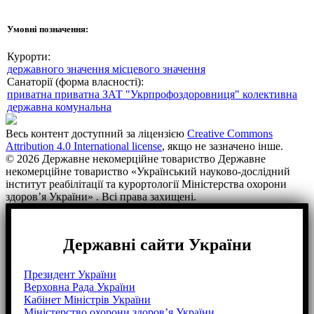
Умовні позначення:
Курорти:
державного значення
місцевого значення
Санаторії (форма власності):
приватна
приватна ЗАТ "Укрпрофоздоровниця"
колективна
державна
комунальна
Весь контент доступний за ліцензією
Creative Commons
Attribution 4.0 International license
, якщо не зазначено інше.
© 2026 Державне некомерційне товариство Державне
некомерційне товариство «Український науково-дослідний
інститут реабілітації та курортології Міністерства охорони
здоров’я України» . Всі права захищені.
Державні сайти України
Президент України
Верховна Рада України
Кабінет Міністрів України
Міністерство охорони здоров’я України