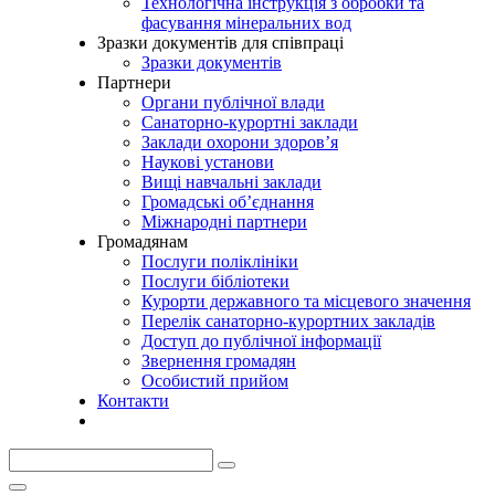
Технологічна інструкція з обробки та
фасування мінеральних вод
Зразки документів для співпраці
Зразки документів
Партнери
Органи публічної влади
Санаторно-курортні заклади
Заклади охорони здоров’я
Наукові установи
Вищі навчальні заклади
Громадські об’єднання
Міжнародні партнери
Громадянам
Послуги поліклініки
Послуги бібліотеки
Курорти державного та місцевого значення
Перелік санаторно-курортних закладів
Доступ до публічної інформації
Звернення громадян
Особистий прийом
Контакти