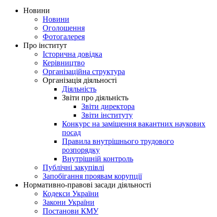
Новини
Новини
Оголошення
Фотогалерея
Про інститут
Історична довідка
Керівництво
Організаційна структура
Організація діяльності
Діяльність
Звіти про діяльність
Звіти директора
Звіти інституту
Конкурс на заміщення вакантних наукових
посад
Правила внутрішнього трудового
розпорядку
Внутрішній контроль
Публічні закупівлі
Запобігання проявам корупції
Нормативно-правові засади діяльності
Кодекси України
Закони України
Постанови КМУ