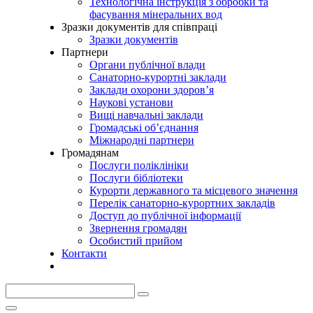
Технологічна інструкція з обробки та
фасування мінеральних вод
Зразки документів для співпраці
Зразки документів
Партнери
Органи публічної влади
Санаторно-курортні заклади
Заклади охорони здоров’я
Наукові установи
Вищі навчальні заклади
Громадські об’єднання
Міжнародні партнери
Громадянам
Послуги поліклініки
Послуги бібліотеки
Курорти державного та місцевого значення
Перелік санаторно-курортних закладів
Доступ до публічної інформації
Звернення громадян
Особистий прийом
Контакти