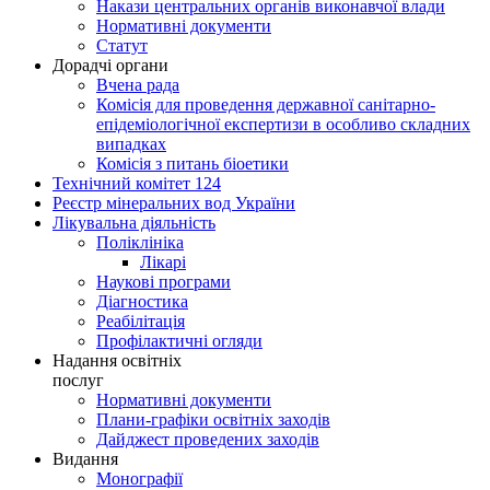
Накази центральних органів виконавчої влади
Нормативні документи
Статут
Дорадчі органи
Вчена рада
Комісія для проведення державної санітарно-
епідеміологічної експертизи в особливо складних
випадках
Комісія з питань біоетики
Технічний комітет 124
Реєстр мінеральних вод України
Лікувальна діяльність
Поліклініка
Лікарі
Наукові програми
Діагностика
Реабілітація
Профілактичні огляди
Надання освітніх
послуг
Нормативні документи
Плани-графіки освітніх заходів
Дайджест проведених заходів
Видання
Монографії