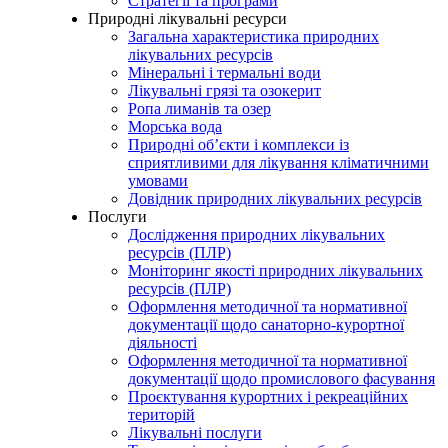
Стратегії та програми
Природні лікувальні ресурси
Загальна характеристика природних
лікувальних ресурсів
Мінеральні і термальні води
Лікувальні грязі та озокерит
Ропа лиманів та озер
Морська вода
Природні об’єкти і комплекси із
сприятливими для лікування кліматичними
умовами
Довідник природних лікувальних ресурсів
Послуги
Дослідження природних лікувальних
ресурсів (ПЛР)
Моніторинг якості природних лікувальних
ресурсів (ПЛР)
Оформлення методичної та нормативної
документації щодо санаторно-курортної
діяльності
Оформлення методичної та нормативної
документації щодо промислового фасування
Проєктування курортних і рекреаційних
територій
Лікувальні послуги