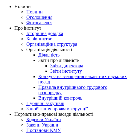
Новини
Новини
Оголошення
Фотогалерея
Про інститут
Історична довідка
Керівництво
Організаційна структура
Організація діяльності
Діяльність
Звіти про діяльність
Звіти директора
Звіти інституту
Конкурс на заміщення вакантних наукових
посад
Правила внутрішнього трудового
розпорядку
Внутрішній контроль
Публічні закупівлі
Запобігання проявам корупції
Нормативно-правові засади діяльності
Кодекси України
Закони України
Постанови КМУ