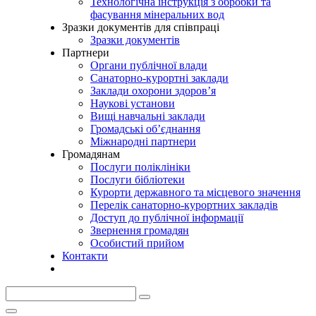
Технологічна інструкція з обробки та
фасування мінеральних вод
Зразки документів для співпраці
Зразки документів
Партнери
Органи публічної влади
Санаторно-курортні заклади
Заклади охорони здоров’я
Наукові установи
Вищі навчальні заклади
Громадські об’єднання
Міжнародні партнери
Громадянам
Послуги поліклініки
Послуги бібліотеки
Курорти державного та місцевого значення
Перелік санаторно-курортних закладів
Доступ до публічної інформації
Звернення громадян
Особистий прийом
Контакти