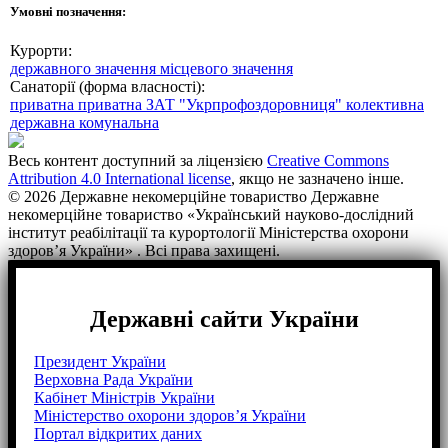
Умовні позначення:
Курорти:
державного значення
місцевого значення
Санаторії (форма власності):
приватна
приватна ЗАТ "Укрпрофоздоровниця"
колективна
державна
комунальна
Весь контент доступний за ліцензією
Creative Commons
Attribution 4.0 International license
, якщо не зазначено інше.
© 2026 Державне некомерційне товариство Державне
некомерційне товариство «Український науково-дослідний
інститут реабілітації та курортології Міністерства охорони
здоров’я України» . Всі права захищені.
Державні сайти України
Президент України
Верховна Рада України
Кабінет Міністрів України
Міністерство охорони здоров’я України
Портал відкритих даних