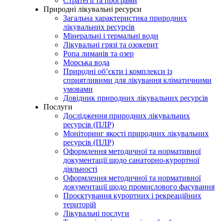
Стратегії та програми
Природні лікувальні ресурси
Загальна характеристика природних
лікувальних ресурсів
Мінеральні і термальні води
Лікувальні грязі та озокерит
Ропа лиманів та озер
Морська вода
Природні об’єкти і комплекси із
сприятливими для лікування кліматичними
умовами
Довідник природних лікувальних ресурсів
Послуги
Дослідження природних лікувальних
ресурсів (ПЛР)
Моніторинг якості природних лікувальних
ресурсів (ПЛР)
Оформлення методичної та нормативної
документації щодо санаторно-курортної
діяльності
Оформлення методичної та нормативної
документації щодо промислового фасування
Проєктування курортних і рекреаційних
територій
Лікувальні послуги