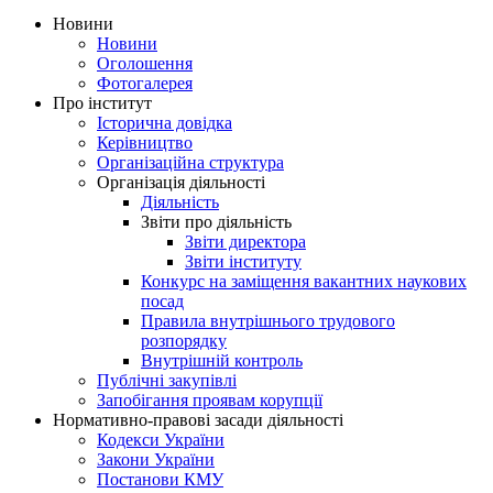
Новини
Новини
Оголошення
Фотогалерея
Про інститут
Історична довідка
Керівництво
Організаційна структура
Організація діяльності
Діяльність
Звіти про діяльність
Звіти директора
Звіти інституту
Конкурс на заміщення вакантних наукових
посад
Правила внутрішнього трудового
розпорядку
Внутрішній контроль
Публічні закупівлі
Запобігання проявам корупції
Нормативно-правові засади діяльності
Кодекси України
Закони України
Постанови КМУ