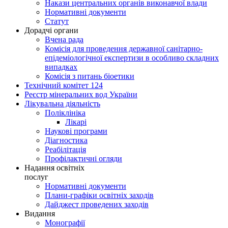
Накази центральних органів виконавчої влади
Нормативні документи
Статут
Дорадчі органи
Вчена рада
Комісія для проведення державної санітарно-
епідеміологічної експертизи в особливо складних
випадках
Комісія з питань біоетики
Технічний комітет 124
Реєстр мінеральних вод України
Лікувальна діяльність
Поліклініка
Лікарі
Наукові програми
Діагностика
Реабілітація
Профілактичні огляди
Надання освітніх
послуг
Нормативні документи
Плани-графіки освітніх заходів
Дайджест проведених заходів
Видання
Монографії