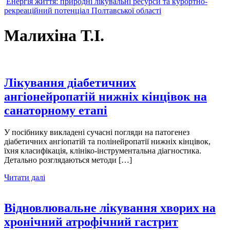
Енергія життя: природні лікувальні ресурси та курортно-
рекреаційний потенціал Полтавської області
Малихіна Т.І.
Лікування діабетичних
ангіонейропатій нижніх кінцівок на
санаторному етапі
У посібнику викладені сучасні погляди на патогенез
діабетичних ангіопатій та полінейропатії нижніх кінцівок,
їхня класифікація, клініко-інструментальна діагностика.
Детально розглядаються методи […]
Читати далі
Відновлювальне лікування хворих на
хронічний атрофічний гастрит