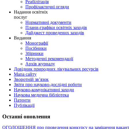
Реабілітація
Профілактичні огляди
Надання освітніх
послуг
Нормативні документи
Плани-графіки освітніх заходів
Дайджест проведених заходів
Видання
Монографії
Посібники
Збірники
Методичні рекомендації
Архів журналу
Довідник природних лікувальних ресурсів
Мапа сайту
Зворотній зв’язок
Звіти про науково-дослідні роботи
Науково-комунікативні заходи
Наукова медична бібліотека
Патенти
Публікації
Останні оновлення
ОГОЛОШЕННЯ про проведення конкурсу на заміщення вакант