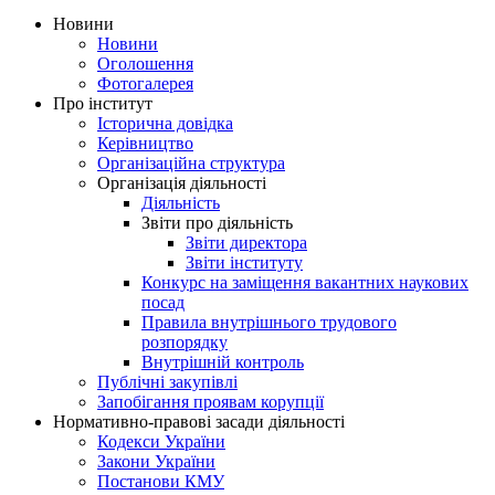
Новини
Новини
Оголошення
Фотогалерея
Про інститут
Історична довідка
Керівництво
Організаційна структура
Організація діяльності
Діяльність
Звіти про діяльність
Звіти директора
Звіти інституту
Конкурс на заміщення вакантних наукових
посад
Правила внутрішнього трудового
розпорядку
Внутрішній контроль
Публічні закупівлі
Запобігання проявам корупції
Нормативно-правові засади діяльності
Кодекси України
Закони України
Постанови КМУ