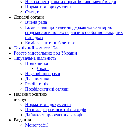
Накази центральних органів виконавчої влади
Нормативні документи
Статут
Дорадчі органи
Вчена рада
Комісія для проведення державної санітарно-
епідеміологічної експертизи в особливо складних
випадках
Комісія з питань біоетики
Технічний комітет 124
Реєстр мінеральних вод України
Лікувальна діяльність
Поліклініка
Лікарі
Наукові програми
Діагностика
Реабілітація
Профілактичні огляди
Надання освітніх
послуг
Нормативні документи
Плани-графіки освітніх заходів
Дайджест проведених заходів
Видання
Монографії