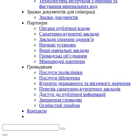
Технологічна інструкція з обробки та
фасування мінеральних вод
Зразки документів для співпраці
Зразки документів
Партнери
Органи публічної влади
Санаторно-курортні заклади
Заклади охорони здоров’я
Наукові установи
Вищі навчальні заклади
Громадські об’єднання
Міжнародні партнери
Громадянам
Послуги поліклініки
Послуги бібліотеки
Курорти державного та місцевого значення
Перелік санаторно-курортних закладів
Доступ до публічної інформації
Звернення громадян
Особистий прийом
Контакти