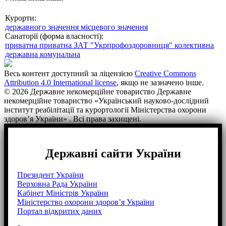
Курорти:
державного значення
місцевого значення
Санаторії (форма власності):
приватна
приватна ЗАТ "Укрпрофоздоровниця"
колективна
державна
комунальна
Весь контент доступний за ліцензією
Creative Commons
Attribution 4.0 International license
, якщо не зазначено інше.
© 2026 Державне некомерційне товариство Державне
некомерційне товариство «Український науково-дослідний
інститут реабілітації та курортології Міністерства охорони
здоров’я України» . Всі права захищені.
Державні сайти України
Президент України
Верховна Рада України
Кабінет Міністрів України
Міністерство охорони здоров’я України
Портал відкритих даних