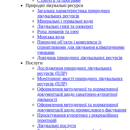
Стратегії та програми
Природні лікувальні ресурси
Загальна характеристика природних
лікувальних ресурсів
Мінеральні і термальні води
Лікувальні грязі та озокерит
Ропа лиманів та озер
Морська вода
Природні об’єкти і комплекси із
сприятливими для лікування кліматичними
умовами
Довідник природних лікувальних ресурсів
Послуги
Дослідження природних лікувальних
ресурсів (ПЛР)
Моніторинг якості природних лікувальних
ресурсів (ПЛР)
Оформлення методичної та нормативної
документації щодо санаторно-курортної
діяльності
Оформлення методичної та нормативної
документації щодо промислового фасування
Проєктування курортних і рекреаційних
територій
Лікувальні послуги