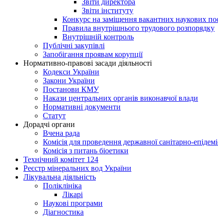
Звіти директора
Звіти інституту
Конкурс на заміщення вакантних наукових по
Правила внутрішнього трудового розпорядку
Внутрішній контроль
Публічні закупівлі
Запобігання проявам корупції
Нормативно-правові засади діяльності
Кодекси України
Закони України
Постанови КМУ
Накази центральних органів виконавчої влади
Нормативні документи
Статут
Дорадчі органи
Вчена рада
Комісія для проведення державної санітарно-епідем
Комісія з питань біоетики
Технічний комітет 124
Реєстр мінеральних вод України
Лікувальна діяльність
Поліклініка
Лікарі
Наукові програми
Діагностика