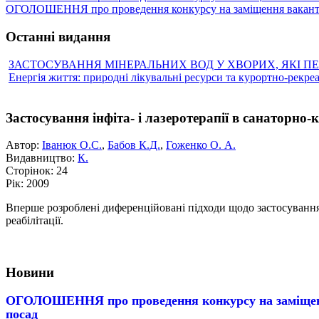
ОГОЛОШЕННЯ про проведення конкурсу на заміщення вакантн
Останні видання
ЗАСТОСУВАННЯ МІНЕРАЛЬНИХ ВОД У ХВОРИХ, ЯКІ П
Енергія життя: природні лікувальні ресурси та курортно-рекре
Застосування інфіта- і лазеротерапії в санаторно-
Автор:
Іванюк О.C.
,
Бабов К.Д.
,
Гоженко О. А.
Видавництво:
К.
Сторінок:
24
Рік:
2009
Вперше розроблені диференційовані підходи щодо застосування ін
реабілітації.
Новини
ОГОЛОШЕННЯ про проведення конкурсу на заміщен
посад