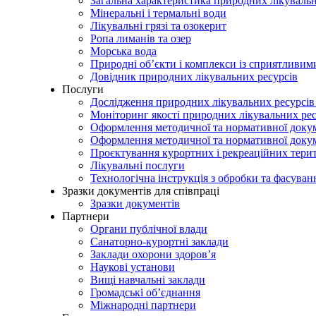
Загальна характеристика природних лікувальн
Мінеральні і термальні води
Лікувальні грязі та озокерит
Ропа лиманів та озер
Морська вода
Природні об’єкти і комплекси із сприятливи
Довідник природних лікувальних ресурсів
Послуги
Дослідження природних лікувальних ресурсів
Моніторинг якості природних лікувальних ре
Оформлення методичної та нормативної докуме
Оформлення методичної та нормативної доку
Проєктування курортних і рекреаційних тери
Лікувальні послуги
Технологічна інструкція з обробки та фасуван
Зразки документів для співпраці
Зразки документів
Партнери
Органи публічної влади
Санаторно-курортні заклади
Заклади охорони здоров’я
Наукові установи
Вищі навчальні заклади
Громадські об’єднання
Міжнародні партнери