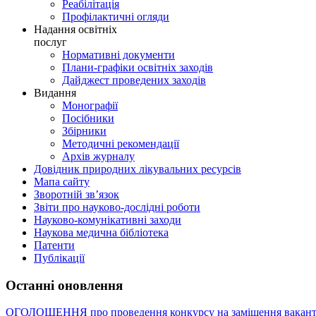
Реабілітація
Профілактичні огляди
Надання освітніх
послуг
Нормативні документи
Плани-графіки освітніх заходів
Дайджест проведених заходів
Видання
Монографії
Посібники
Збірники
Методичні рекомендації
Архів журналу
Довідник природних лікувальних ресурсів
Мапа сайту
Зворотній зв’язок
Звіти про науково-дослідні роботи
Науково-комунікативні заходи
Наукова медична бібліотека
Патенти
Публікації
Останні оновлення
ОГОЛОШЕННЯ про проведення конкурсу на заміщення вакант