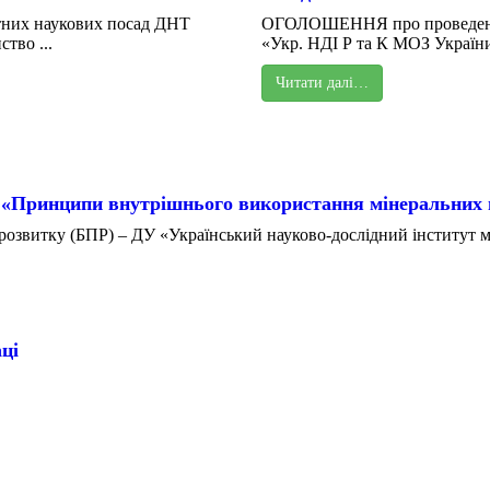
них наукових посад ДНТ
ОГОЛОШЕННЯ про проведення 
тво ...
«Укр. НДІ Р та К МОЗ України
Читати далі…
 «Принципи внутрішнього використання мінеральних 
озвитку (БПР) – ДУ «Український науково-дослідний інститут ме
ці