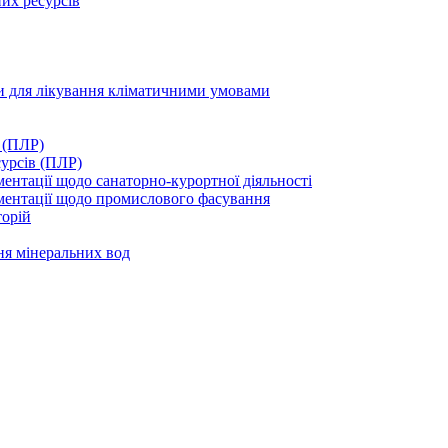
их ресурсів
ми для лікування кліматичними умовами
 (ПЛР)
сурсів (ПЛР)
нтації щодо санаторно-курортної діяльності
ментації щодо промислового фасування
торій
ня мінеральних вод