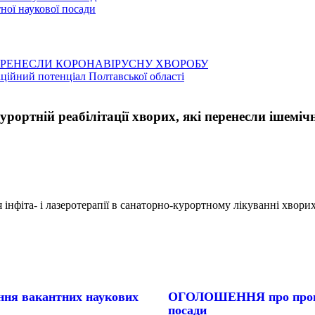
ої наукової посади
ЕРЕНЕСЛИ КОРОНАВІРУСНУ ХВОРОБУ
аційний потенціал Полтавської області
курортній реабілітації хворих, які перенесли ішеміч
фіта- і лазеротерапії в санаторно-курортному лікуванні хворих, 
ня вакантних наукових
ОГОЛОШЕННЯ про проведе
посади