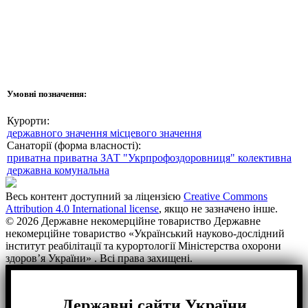
Умовні позначення:
Курорти:
державного значення
місцевого значення
Санаторії (форма власності):
приватна
приватна ЗАТ "Укрпрофоздоровниця"
колективна
державна
комунальна
Весь контент доступний за ліцензією
Creative Commons
Attribution 4.0 International license
, якщо не зазначено інше.
© 2026 Державне некомерційне товариство Державне
некомерційне товариство «Український науково-дослідний
інститут реабілітації та курортології Міністерства охорони
здоров’я України» . Всі права захищені.
Державні сайти України