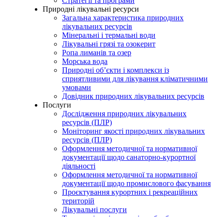
Стратегії та програми
Природні лікувальні ресурси
Загальна характеристика природних
лікувальних ресурсів
Мінеральні і термальні води
Лікувальні грязі та озокерит
Ропа лиманів та озер
Морська вода
Природні об’єкти і комплекси із
сприятливими для лікування кліматичними
умовами
Довідник природних лікувальних ресурсів
Послуги
Дослідження природних лікувальних
ресурсів (ПЛР)
Моніторинг якості природних лікувальних
ресурсів (ПЛР)
Оформлення методичної та нормативної
документації щодо санаторно-курортної
діяльності
Оформлення методичної та нормативної
документації щодо промислового фасування
Проєктування курортних і рекреаційних
територій
Лікувальні послуги