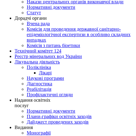
Накази центральних органів виконавчої влади
Нормативні документи
Статут
Дорадчі органи
Вчена рада
Комісія для проведення державної санітарно-
епідеміологічної експертизи в особливо складних
випадках
Комісія з питань біоетики
Технічний комітет 124
Реєстр мінеральних вод України
Лікувальна діяльність
Поліклініка
Лікарі
Наукові програми
Діагностика
Реабілітація
Профілактичні огляди
Надання освітніх
послуг
Нормативні документи
Плани-графіки освітніх заходів
Дайджест проведених заходів
Видання
Монографії