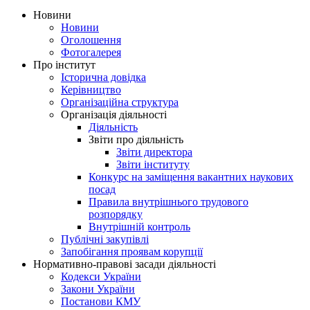
Новини
Новини
Оголошення
Фотогалерея
Про інститут
Історична довідка
Керівництво
Організаційна структура
Організація діяльності
Діяльність
Звіти про діяльність
Звіти директора
Звіти інституту
Конкурс на заміщення вакантних наукових
посад
Правила внутрішнього трудового
розпорядку
Внутрішній контроль
Публічні закупівлі
Запобігання проявам корупції
Нормативно-правові засади діяльності
Кодекси України
Закони України
Постанови КМУ