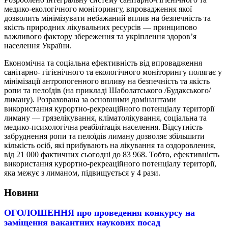
медико-екологічного моніторингу, впровадження якої
дозволить мінімізувати небажаний вплив на безпечність та
якість природних лікувальних ресурсів — принципово
важливого фактору збереження та укріплення здоров’я
населення України.
Економічна та соціальна ефективність від впровадження
санітарно- гігієнічного та екологічного моніторингу полягає у
мінімізації антропогенного впливу на безпечність та якість
ропи та пелоїдів (на прикладі Шаболатського /Будакського/
лиману). Розрахована за основними домінантами
використання курортно-рекреаційного потенціалу території
лиману — грязелікування, кліматолікування, соціальна та
медико-психологічна реабілітація населення. Відсутність
забруднення ропи та пелоїдів лиману дозволяє збільшити
кількість осіб, які прибувають на лікування та оздоровлення,
від 21 000 фактичних сьогодні до 83 968. Тобто, ефективність
використання курортно-рекреаційного потенціалу території,
яка межує з лиманом, підвищується у 4 рази.
Новини
ОГОЛОШЕННЯ про проведення конкурсу на
заміщення вакантних наукових посад