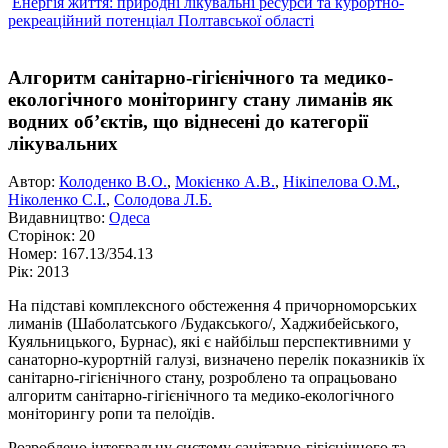
Енергія життя: природні лікувальні ресурси та курортно-
рекреаційний потенціал Полтавської області
Алгоритм санітарно-гігієнічного та медико-
екологічного моніторингу стану лиманів як
водних об’єктів, що віднесені до категорії
лікувальних
Автор:
Колоденко В.О.
,
Мокієнко А.В.
,
Нікіпелова О.М.
,
Ніколенко С.І.
,
Солодова Л.Б.
Видавництво:
Одеса
Сторінок:
20
Номер:
167.13/354.13
Рік:
2013
На підставі комплексного обстеження 4 причорноморських
лиманів (Шаболатського /Будакського/, Хаджибейського,
Куяльницького, Бурнас), які є найбільш перспективними у
санаторно-курортній галузі, визначено перелік показників їх
санітарно-гігієнічного стану, розроблено та опрацьовано
алгоритм санітарно-гігієнічного та медико-екологічного
моніторингу ропи та пелоїдів.
Розроблено інтегральну систему санітарно-гігієнічного та