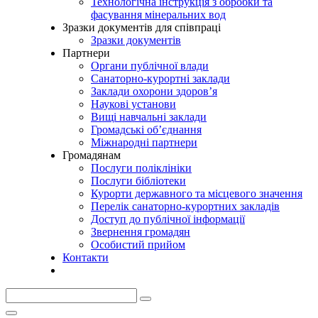
Технологічна інструкція з обробки та
фасування мінеральних вод
Зразки документів для співпраці
Зразки документів
Партнери
Органи публічної влади
Санаторно-курортні заклади
Заклади охорони здоров’я
Наукові установи
Вищі навчальні заклади
Громадські об’єднання
Міжнародні партнери
Громадянам
Послуги поліклініки
Послуги бібліотеки
Курорти державного та місцевого значення
Перелік санаторно-курортних закладів
Доступ до публічної інформації
Звернення громадян
Особистий прийом
Контакти