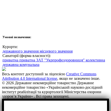
Умовні позначення:
Курорти:
державного значення
місцевого значення
Санаторії (форма власності):
приватна
приватна ЗАТ "Укрпрофоздоровниця"
колективна
державна
комунальна
Весь контент доступний за ліцензією
Creative Commons
Attribution 4.0 International license
, якщо не зазначено інше.
© 2026 Державне некомерційне товариство Державне
некомерційне товариство «Український науково-дослідний
інститут реабілітації та курортології Міністерства охорони
здоров’я України» . Всі права захищені.