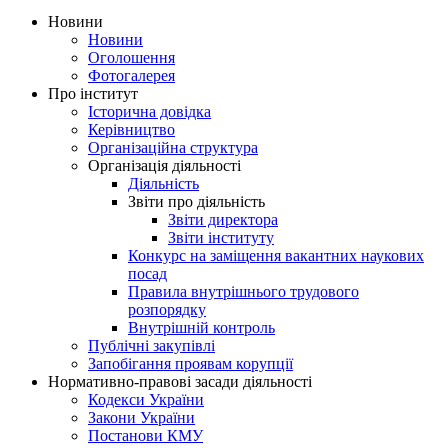
Новини
Новини
Оголошення
Фотогалерея
Про інститут
Історична довідка
Керівництво
Організаційна структура
Організація діяльності
Діяльність
Звіти про діяльність
Звіти директора
Звіти інституту
Конкурс на заміщення вакантних наукових
посад
Правила внутрішнього трудового
розпорядку
Внутрішній контроль
Публічні закупівлі
Запобігання проявам корупції
Нормативно-правові засади діяльності
Кодекси України
Закони України
Постанови КМУ