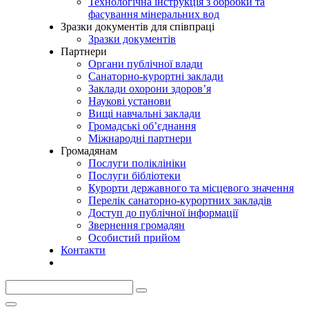
Технологічна інструкція з обробки та
фасування мінеральних вод
Зразки документів для співпраці
Зразки документів
Партнери
Органи публічної влади
Санаторно-курортні заклади
Заклади охорони здоров’я
Наукові установи
Вищі навчальні заклади
Громадські об’єднання
Міжнародні партнери
Громадянам
Послуги поліклініки
Послуги бібліотеки
Курорти державного та місцевого значення
Перелік санаторно-курортних закладів
Доступ до публічної інформації
Звернення громадян
Особистий прийом
Контакти