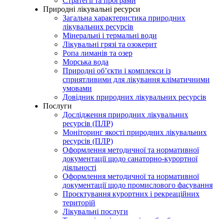
Стратегії та програми
Природні лікувальні ресурси
Загальна характеристика природних
лікувальних ресурсів
Мінеральні і термальні води
Лікувальні грязі та озокерит
Ропа лиманів та озер
Морська вода
Природні об’єкти і комплекси із
сприятливими для лікування кліматичними
умовами
Довідник природних лікувальних ресурсів
Послуги
Дослідження природних лікувальних
ресурсів (ПЛР)
Моніторинг якості природних лікувальних
ресурсів (ПЛР)
Оформлення методичної та нормативної
документації щодо санаторно-курортної
діяльності
Оформлення методичної та нормативної
документації щодо промислового фасування
Проєктування курортних і рекреаційних
територій
Лікувальні послуги