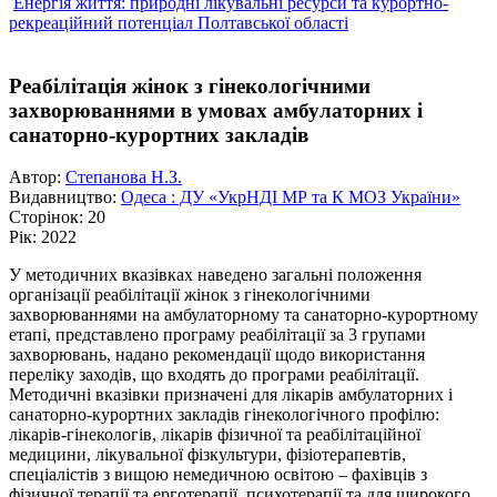
Енергія життя: природні лікувальні ресурси та курортно-
рекреаційний потенціал Полтавської області
Реабілітація жінок з гінекологічними
захворюваннями в умовах амбулаторних і
санаторно-курортних закладів
Автор:
Степанова Н.З.
Видавництво:
Одеса : ДУ «УкрНДІ МР та К МОЗ України»
Сторінок:
20
Рік:
2022
У методичних вказівках наведено загальні положення
організації реабілітації жінок з гінекологічними
захворюваннями на амбулаторному та санаторно-курортному
етапі, представлено програму реабілітації за 3 групами
захворювань, надано рекомендації щодо використання
переліку заходів, що входять до програми реабілітації.
Методичні вказівки призначені для лікарів амбулаторних і
санаторно-курортних закладів гінекологічного профілю:
лікарів-гінекологів, лікарів фізичної та реабілітаційної
медицини, лікувальної фізкультури, фізіотерапевтів,
спеціалістів з вищою немедичною освітою – фахівців з
фізичної терапії та ерготерапії, психотерапії та для широкого