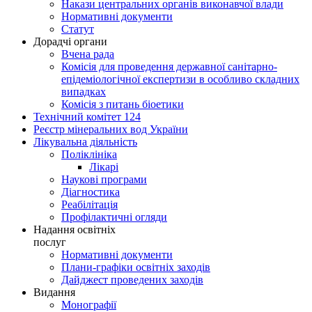
Накази центральних органів виконавчої влади
Нормативні документи
Статут
Дорадчі органи
Вчена рада
Комісія для проведення державної санітарно-
епідеміологічної експертизи в особливо складних
випадках
Комісія з питань біоетики
Технічний комітет 124
Реєстр мінеральних вод України
Лікувальна діяльність
Поліклініка
Лікарі
Наукові програми
Діагностика
Реабілітація
Профілактичні огляди
Надання освітніх
послуг
Нормативні документи
Плани-графіки освітніх заходів
Дайджест проведених заходів
Видання
Монографії