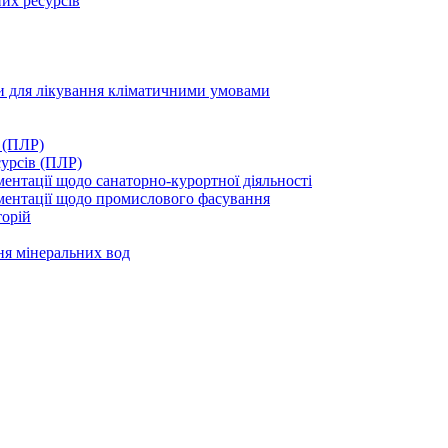
их ресурсів
ми для лікування кліматичними умовами
 (ПЛР)
сурсів (ПЛР)
нтації щодо санаторно-курортної діяльності
ментації щодо промислового фасування
торій
ня мінеральних вод