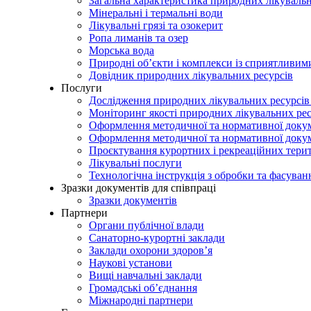
Загальна характеристика природних лікувальн
Мінеральні і термальні води
Лікувальні грязі та озокерит
Ропа лиманів та озер
Морська вода
Природні об’єкти і комплекси із сприятливи
Довідник природних лікувальних ресурсів
Послуги
Дослідження природних лікувальних ресурсів
Моніторинг якості природних лікувальних ре
Оформлення методичної та нормативної докуме
Оформлення методичної та нормативної доку
Проєктування курортних і рекреаційних тери
Лікувальні послуги
Технологічна інструкція з обробки та фасуван
Зразки документів для співпраці
Зразки документів
Партнери
Органи публічної влади
Санаторно-курортні заклади
Заклади охорони здоров’я
Наукові установи
Вищі навчальні заклади
Громадські об’єднання
Міжнародні партнери