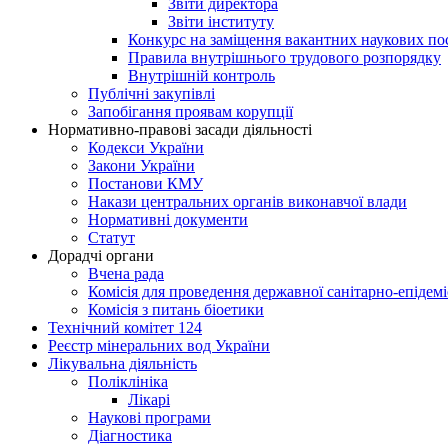
Звіти директора
Звіти інституту
Конкурс на заміщення вакантних наукових по
Правила внутрішнього трудового розпорядку
Внутрішній контроль
Публічні закупівлі
Запобігання проявам корупції
Нормативно-правові засади діяльності
Кодекси України
Закони України
Постанови КМУ
Накази центральних органів виконавчої влади
Нормативні документи
Статут
Дорадчі органи
Вчена рада
Комісія для проведення державної санітарно-епідем
Комісія з питань біоетики
Технічний комітет 124
Реєстр мінеральних вод України
Лікувальна діяльність
Поліклініка
Лікарі
Наукові програми
Діагностика