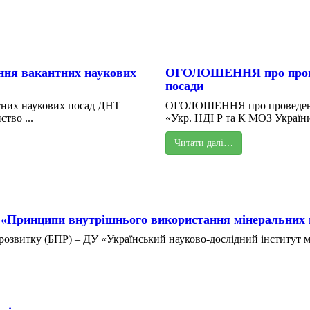
ня вакантних наукових
ОГОЛОШЕННЯ про проведе
посади
них наукових посад ДНТ
ОГОЛОШЕННЯ про проведення 
тво ...
«Укр. НДІ Р та К МОЗ України
Читати далі…
 «Принципи внутрішнього використання мінеральних 
озвитку (БПР) – ДУ «Український науково-дослідний інститут ме