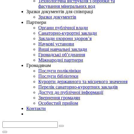
Технологічна інструкція з обробки та
фасування мінеральних вод
Зразки документів для співпраці
Зразки документів
Партнери
Органи публічної влади
Санаторно-курортні заклади
Заклади охорони здоров’я
Наукові установи
Вищі навчальні заклади
Громадські об’єднання
Міжнародні партнери
Громадянам
Послуги поліклініки
Послуги бібліотеки
Курорти державного та місцевого значення
Перелік санаторно-курортних закладів
Доступ до публічної інформації
Звернення громадян
Особистий прийом
Контакти