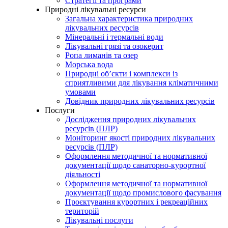
Стратегії та програми
Природні лікувальні ресурси
Загальна характеристика природних
лікувальних ресурсів
Мінеральні і термальні води
Лікувальні грязі та озокерит
Ропа лиманів та озер
Морська вода
Природні об’єкти і комплекси із
сприятливими для лікування кліматичними
умовами
Довідник природних лікувальних ресурсів
Послуги
Дослідження природних лікувальних
ресурсів (ПЛР)
Моніторинг якості природних лікувальних
ресурсів (ПЛР)
Оформлення методичної та нормативної
документації щодо санаторно-курортної
діяльності
Оформлення методичної та нормативної
документації щодо промислового фасування
Проєктування курортних і рекреаційних
територій
Лікувальні послуги