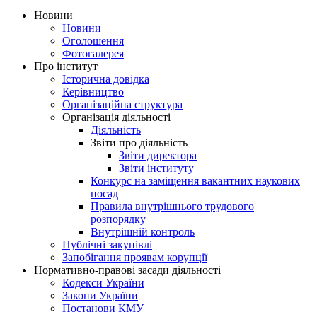
Новини
Новини
Оголошення
Фотогалерея
Про інститут
Історична довідка
Керівництво
Організаційна структура
Організація діяльності
Діяльність
Звіти про діяльність
Звіти директора
Звіти інституту
Конкурс на заміщення вакантних наукових
посад
Правила внутрішнього трудового
розпорядку
Внутрішній контроль
Публічні закупівлі
Запобігання проявам корупції
Нормативно-правові засади діяльності
Кодекси України
Закони України
Постанови КМУ