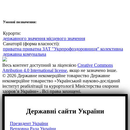
Умовні позначення:
Курорти:
державного значення
місцевого значення
Санаторії (форма власності):
приватна
приватна ЗАТ "Укрпрофоздоровниця"
колективна
державна
комунальна
Весь контент доступний за ліцензією
Creative Commons
Attribution 4.0 International license
, якщо не зазначено інше.
© 2026 Державне некомерційне товариство Державне
некомерційне товариство «Український науково-дослідний
інститут реабілітації та курортології Міністерства охорони
здоров’я України» . Всі права захищені.
Державні сайти України
Президент України
Верховна Рада України