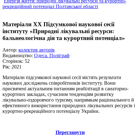
Енергія життя: природні лікувальні ресурси та курортно-
рекреаційний потенціал Полтавської області
Матеріали XX Підсумкової наукової сесії
інституту «Природні лікувальні ресурси:
бальнеологічна дія та курортний потенціал»
Автор:
колектив авторів
Видавництво:
Одеса. Поліграф
Сторінок:
52
Рік:
2021
Матеріали підсумкової наукової сесії містять результати
наукових досліджень співробітників інституту. Вони
присвячені актуальним питанням реабілітації в санаторно-
курортних закладах, сучасним тенденціям розвитку
лікувально-оздоровчого туризму, напрямкам раціонального й
ефективного використання природних лікувальних ресурсів і
курортно-рекреаційного потенціалу України.
Переглянути