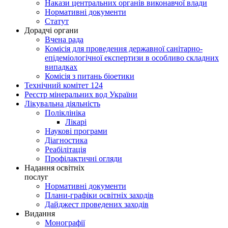
Накази центральних органів виконавчої влади
Нормативні документи
Статут
Дорадчі органи
Вчена рада
Комісія для проведення державної санітарно-
епідеміологічної експертизи в особливо складних
випадках
Комісія з питань біоетики
Технічний комітет 124
Реєстр мінеральних вод України
Лікувальна діяльність
Поліклініка
Лікарі
Наукові програми
Діагностика
Реабілітація
Профілактичні огляди
Надання освітніх
послуг
Нормативні документи
Плани-графіки освітніх заходів
Дайджест проведених заходів
Видання
Монографії