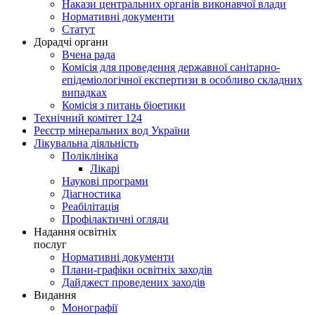
Накази центральних органів виконавчої влади
Нормативні документи
Статут
Дорадчі органи
Вчена рада
Комісія для проведення державної санітарно-
епідеміологічної експертизи в особливо складних
випадках
Комісія з питань біоетики
Технічний комітет 124
Реєстр мінеральних вод України
Лікувальна діяльність
Поліклініка
Лікарі
Наукові програми
Діагностика
Реабілітація
Профілактичні огляди
Надання освітніх
послуг
Нормативні документи
Плани-графіки освітніх заходів
Дайджест проведених заходів
Видання
Монографії