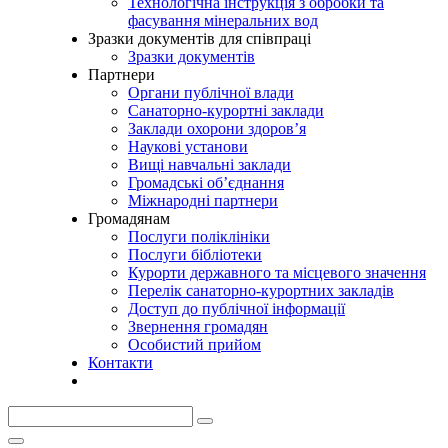
Технологічна інструкція з обробки та
фасування мінеральних вод
Зразки документів для співпраці
Зразки документів
Партнери
Органи публічної влади
Санаторно-курортні заклади
Заклади охорони здоров’я
Наукові установи
Вищі навчальні заклади
Громадські об’єднання
Міжнародні партнери
Громадянам
Послуги поліклініки
Послуги бібліотеки
Курорти державного та місцевого значення
Перелік санаторно-курортних закладів
Доступ до публічної інформації
Звернення громадян
Особистий прийом
Контакти