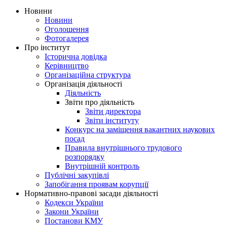
Новини
Новини
Оголошення
Фотогалерея
Про інститут
Історична довідка
Керівництво
Організаційна структура
Організація діяльності
Діяльність
Звіти про діяльність
Звіти директора
Звіти інституту
Конкурс на заміщення вакантних наукових
посад
Правила внутрішнього трудового
розпорядку
Внутрішній контроль
Публічні закупівлі
Запобігання проявам корупції
Нормативно-правові засади діяльності
Кодекси України
Закони України
Постанови КМУ