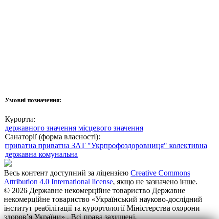
Умовні позначення:
Курорти:
державного значення
місцевого значення
Санаторії (форма власності):
приватна
приватна ЗАТ "Укрпрофоздоровниця"
колективна
державна
комунальна
Весь контент доступний за ліцензією
Creative Commons
Attribution 4.0 International license
, якщо не зазначено інше.
© 2026 Державне некомерційне товариство Державне
некомерційне товариство «Український науково-дослідний
інститут реабілітації та курортології Міністерства охорони
здоров’я України» . Всі права захищені.