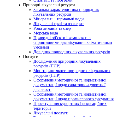
Стратегії та програми
Природні лікувальні ресурси
Загальна характеристика природних
лікувальних ресурсів
Мінеральні і термальні води
Лікувальні грязі та озокерит
Ропа лиманів та озер
Морська вода
Природні об’єкти і комплекси із
сприятливими для лікування кліматичними
умовами
Довідник природних лікувальних ресурсів
Послуги
Дослідження природних лікувальних
ресурсів (ПЛР)
Моніторинг якості природних лікувальних
ресурсів (ПЛР)
Оформлення методичної та нормативної
документації щодо санаторно-курортної
діяльності
Оформлення методичної та нормативної
документації щодо промислового фасування
Проєктування курортних і рекреаційних
територій
Лікувальні послуги