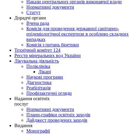
Накази центральних органів виконавчої влади
Нормативні документи
Статут
Дорадчі органи
Вчена рада
Комісія для проведення державної санітарно-
епідеміологічної експертизи в особливо складних
випадках
Комісія з питань біоетики
Технічний комітет 124
Реєстр мінеральних вод України
Лікувальна діяльність
Поліклініка
Лікарі
Наукові програми
Діагностика
Реабілітація
Профілактичні огляди
Надання освітніх
послуг
Нормативні документи
Плани-графіки освітніх заходів
Дайджест проведених заходів
Видання
Монографії