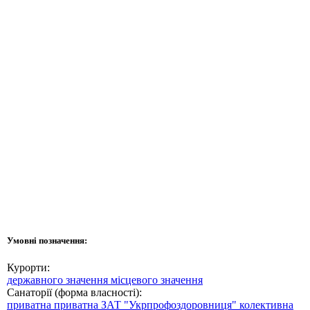
Умовні позначення:
Курорти:
державного значення
місцевого значення
Санаторії (форма власності):
приватна
приватна ЗАТ "Укрпрофоздоровниця"
колективна