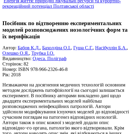
Енергія життя: природні лікувальні ресурси та курортно-
рекреаційний потенціал Полтавської області
Посібник по відтворенню експериментальних
моделей розповсюджених нозологічних форм та
їх верифікація
Автор:
Бабов К.Д.
,
Бахолдіна О.І.
,
Гуща С.Г.
,
Насібуллін Б.А.
,
Олешко О.Я.
,
Трубка І.О.
Видавництво:
Одеса. Поліграф
Сторінок:
82
Номер:
ISBN 978-966-2326-46-8
Рік:
2018
Незважаючи на досягнення медичних технологій основним
методом досліджень патофізіології на сьогодні залишається
експеримент. В посібнику авторами викладено дані щодо
двадцяти експериментальних моделей найбільш
розповсюджених неінфекційних патрологій. Автори
здійснили модифікування існуючих моделей до відповідності
сучасним поглядам на патогенез відповідних нозологій.
Автори також в опис кожної з моделей додали опис
відповідно¬го органа, патологію якого відтворювали. Крім
того, автори наводять опис змін, які відбуваються в інших