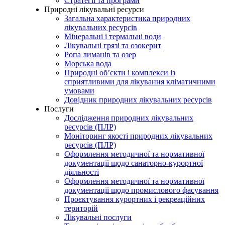
Стратегії та програми
Природні лікувальні ресурси
Загальна характеристика природних
лікувальних ресурсів
Мінеральні і термальні води
Лікувальні грязі та озокерит
Ропа лиманів та озер
Морська вода
Природні об’єкти і комплекси із
сприятливими для лікування кліматичними
умовами
Довідник природних лікувальних ресурсів
Послуги
Дослідження природних лікувальних
ресурсів (ПЛР)
Моніторинг якості природних лікувальних
ресурсів (ПЛР)
Оформлення методичної та нормативної
документації щодо санаторно-курортної
діяльності
Оформлення методичної та нормативної
документації щодо промислового фасування
Проєктування курортних і рекреаційних
територій
Лікувальні послуги