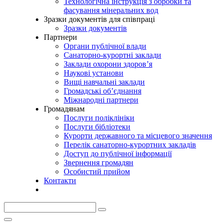
Технологічна інструкція з обробки та
фасування мінеральних вод
Зразки документів для співпраці
Зразки документів
Партнери
Органи публічної влади
Санаторно-курортні заклади
Заклади охорони здоров’я
Наукові установи
Вищі навчальні заклади
Громадські об’єднання
Міжнародні партнери
Громадянам
Послуги поліклініки
Послуги бібліотеки
Курорти державного та місцевого значення
Перелік санаторно-курортних закладів
Доступ до публічної інформації
Звернення громадян
Особистий прийом
Контакти