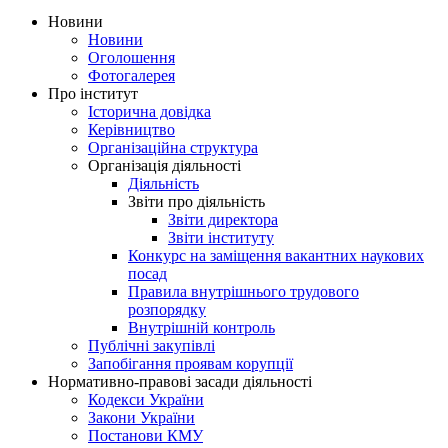
Новини
Новини
Оголошення
Фотогалерея
Про інститут
Історична довідка
Керівництво
Організаційна структура
Організація діяльності
Діяльність
Звіти про діяльність
Звіти директора
Звіти інституту
Конкурс на заміщення вакантних наукових
посад
Правила внутрішнього трудового
розпорядку
Внутрішній контроль
Публічні закупівлі
Запобігання проявам корупції
Нормативно-правові засади діяльності
Кодекси України
Закони України
Постанови КМУ