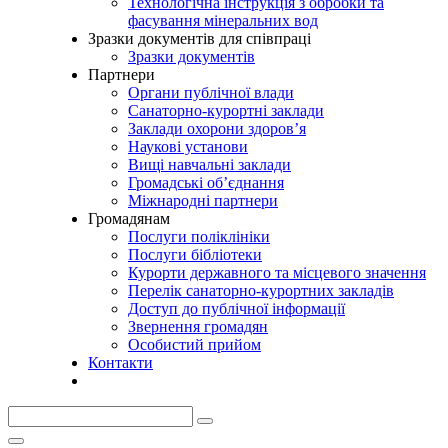
Технологічна інструкція з обробки та
фасування мінеральних вод
Зразки документів для співпраці
Зразки документів
Партнери
Органи публічної влади
Санаторно-курортні заклади
Заклади охорони здоров’я
Наукові установи
Вищі навчальні заклади
Громадські об’єднання
Міжнародні партнери
Громадянам
Послуги поліклініки
Послуги бібліотеки
Курорти державного та місцевого значення
Перелік санаторно-курортних закладів
Доступ до публічної інформації
Звернення громадян
Особистий прийом
Контакти