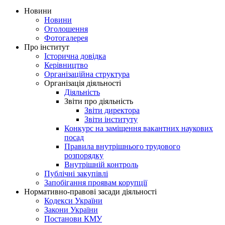
Новини
Новини
Оголошення
Фотогалерея
Про інститут
Історична довідка
Керівництво
Організаційна структура
Організація діяльності
Діяльність
Звіти про діяльність
Звіти директора
Звіти інституту
Конкурс на заміщення вакантних наукових
посад
Правила внутрішнього трудового
розпорядку
Внутрішній контроль
Публічні закупівлі
Запобігання проявам корупції
Нормативно-правові засади діяльності
Кодекси України
Закони України
Постанови КМУ