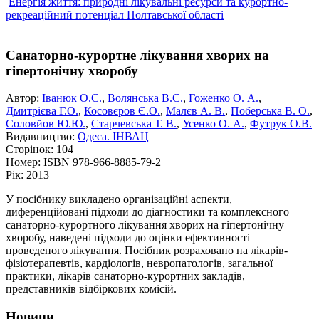
Енергія життя: природні лікувальні ресурси та курортно-
рекреаційний потенціал Полтавської області
Санаторно-курортне лікування хворих на
гіпертонічну хворобу
Автор:
Іванюк О.C.
,
Волянська В.С.
,
Гоженко О. А.
,
Дмитрієва Г.О.
,
Косовєров Є.О.
,
Малєв А. В.
,
Поберська В. О.
,
Соловйов Ю.Ю.
,
Старчевська Т. В.
,
Усенко О. А.
,
Футрук О.В.
Видавництво:
Одеса. ІНВАЦ
Сторінок:
104
Номер:
ISBN 978-966-8885-79-2
Рік:
2013
У посібнику викладено організаційні аспекти,
диференційовані підходи до діагностики та комплексного
санаторно-курортного лікування хворих на гіпертонічну
хворобу, наведені підходи до оцінки ефективності
проведеного лікування. Посібник розраховано на лікарів-
фізіотерапевтів, кардіологів, невропатологів, загальної
практики, лікарів санаторно-курортних закладів,
представників відбіркових комісій.
Новини