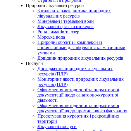
Стратегії та програми
Природні лікувальні ресурси
Загальна характеристика природних
лікувальних ресурсів
Мінеральні і термальні води
Лікувальні грязі та озокерит
Ропа лиманів та озер
Морська вода
Природні об’єкти і комплекси із
сприятливими для лікування кліматичними
умовами
Довідник природних лікувальних ресурсів
Послуги
Дослідження природних лікувальних
ресурсів (ПЛР)
Моніторинг якості природних лікувальних
ресурсів (ПЛР)
Оформлення методичної та нормативної
документації щодо санаторно-курортної
діяльності
Оформлення методичної та нормативної
документації щодо промислового фасування
Проєктування курортних і рекреаційних
територій
Лікувальні послуги