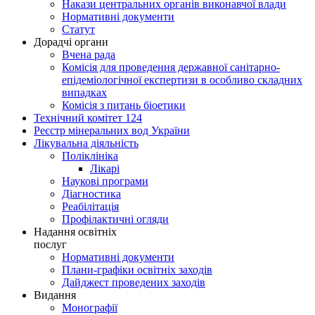
Накази центральних органів виконавчої влади
Нормативні документи
Статут
Дорадчі органи
Вчена рада
Комісія для проведення державної санітарно-
епідеміологічної експертизи в особливо складних
випадках
Комісія з питань біоетики
Технічний комітет 124
Реєстр мінеральних вод України
Лікувальна діяльність
Поліклініка
Лікарі
Наукові програми
Діагностика
Реабілітація
Профілактичні огляди
Надання освітніх
послуг
Нормативні документи
Плани-графіки освітніх заходів
Дайджест проведених заходів
Видання
Монографії