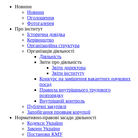
Новини
Новини
Оголошення
Фотогалерея
Про інститут
Історична довідка
Керівництво
Організаційна структура
Організація діяльності
Діяльність
Звіти про діяльність
Звіти директора
Звіти інституту
Конкурс на заміщення вакантних наукових
посад
Правила внутрішнього трудового
розпорядку
Внутрішній контроль
Публічні закупівлі
Запобігання проявам корупції
Нормативно-правові засади діяльності
Кодекси України
Закони України
Постанови КМУ