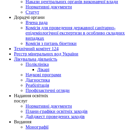
Накази центральних органів виконавчої влади
Нормативні документи
Статут
Дорадчі органи
Вчена рада
Комісія для проведення державної санітарно-
епідеміологічної експертизи в особливо складних
випадках
Комісія з питань біоетики
Технічний комітет 124
Реєстр мінеральних вод України
Лікувальна діяльність
Поліклініка
Лікарі
Наукові програми
Діагностика
Реабілітація
Профілактичні огляди
Надання освітніх
послуг
Нормативні документи
Плани-графіки освітніх заходів
Дайджест проведених заходів
Видання
Монографії