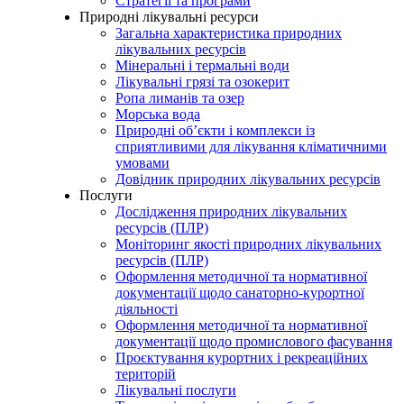
Стратегії та програми
Природні лікувальні ресурси
Загальна характеристика природних
лікувальних ресурсів
Мінеральні і термальні води
Лікувальні грязі та озокерит
Ропа лиманів та озер
Морська вода
Природні об’єкти і комплекси із
сприятливими для лікування кліматичними
умовами
Довідник природних лікувальних ресурсів
Послуги
Дослідження природних лікувальних
ресурсів (ПЛР)
Моніторинг якості природних лікувальних
ресурсів (ПЛР)
Оформлення методичної та нормативної
документації щодо санаторно-курортної
діяльності
Оформлення методичної та нормативної
документації щодо промислового фасування
Проєктування курортних і рекреаційних
територій
Лікувальні послуги