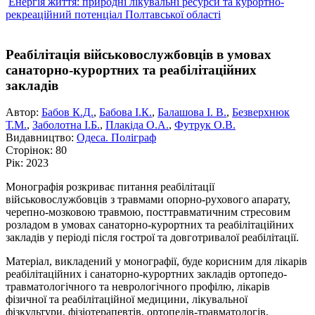
Енергія життя: природні лікувальні ресурси та курортно-
рекреаційний потенціал Полтавської області
Реабілітація військовослужбовців в умовах
санаторно-курортних та реабілітаційних
закладів
Автор:
Бабов К.Д.
,
Бабова І.К.
,
Балашова І. В.
,
Безверхнюк
Т.М.
,
Заболотна І.Б.
,
Плакіда О.А.
,
Футрук О.В.
Видавництво:
Одеса. Поліграф
Сторінок:
80
Рік:
2023
Монографія розкриває питання реабілітації
військовослужбовців з травмами опорно-рухового апарату,
черепно-мозковою травмою, посттравматичним стресовим
розладом в умовах санаторно-курортних та реабілітаційних
закладів у періоді після гострої та довготривалої реабілітації.
Матеріал, викладений у монографії, буде корисним для лікарів
реабілітаційних і санаторно-курортних закладів ортопедо-
травматологічного та неврологічного профілю, лікарів
фізичної та реабілітаційної медицини, лікувальної
фізкультури, фізіотерапевтів, ортопедів-травматологів,