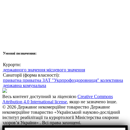
Умовні позначення:
Курорти:
державного значення
місцевого значення
Санаторії (форма власності):
приватна
приватна ЗАТ "Укрпрофоздоровниця"
колективна
державна
комунальна
Весь контент доступний за ліцензією
Creative Commons
Attribution 4.0 International license
, якщо не зазначено інше.
© 2026 Державне некомерційне товариство Державне
некомерційне товариство «Український науково-дослідний
інститут реабілітації та курортології Міністерства охорони
здоров’я України» . Всі права захищені.