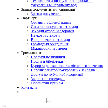
Технологічна інструкція з обробки та
фасування мінеральних вод
Зразки документів для співпраці
Зразки документів
Партнери
Органи публічної влади
Санаторно-курортні заклади
Заклади охорони здоров’я
Наукові установи
Вищі навчальні заклади
Громадські об’єднання
Міжнародні партнери
Громадянам
Послуги поліклініки
Послуги бібліотеки
Курорти державного та місцевого значення
Перелік санаторно-курортних закладів
Доступ до публічної інформації
Звернення громадян
Особистий прийом
Контакти