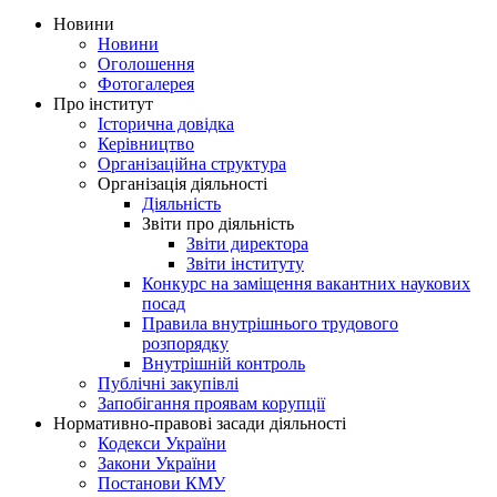
Новини
Новини
Оголошення
Фотогалерея
Про інститут
Історична довідка
Керівництво
Організаційна структура
Організація діяльності
Діяльність
Звіти про діяльність
Звіти директора
Звіти інституту
Конкурс на заміщення вакантних наукових
посад
Правила внутрішнього трудового
розпорядку
Внутрішній контроль
Публічні закупівлі
Запобігання проявам корупції
Нормативно-правові засади діяльності
Кодекси України
Закони України
Постанови КМУ