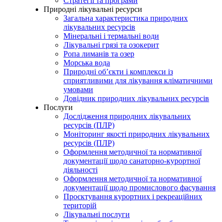
Стратегії та програми
Природні лікувальні ресурси
Загальна характеристика природних
лікувальних ресурсів
Мінеральні і термальні води
Лікувальні грязі та озокерит
Ропа лиманів та озер
Морська вода
Природні об’єкти і комплекси із
сприятливими для лікування кліматичними
умовами
Довідник природних лікувальних ресурсів
Послуги
Дослідження природних лікувальних
ресурсів (ПЛР)
Моніторинг якості природних лікувальних
ресурсів (ПЛР)
Оформлення методичної та нормативної
документації щодо санаторно-курортної
діяльності
Оформлення методичної та нормативної
документації щодо промислового фасування
Проєктування курортних і рекреаційних
територій
Лікувальні послуги