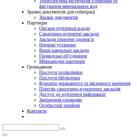
Технологічна інструкція з обробки та
фасування мінеральних вод
Зразки документів для співпраці
Зразки документів
Партнери
Органи публічної влади
Санаторно-курортні заклади
Заклади охорони здоров’я
Наукові установи
Вищі навчальні заклади
Громадські об’єднання
Міжнародні партнери
Громадянам
Послуги поліклініки
Послуги бібліотеки
Курорти державного та місцевого значення
Перелік санаторно-курортних закладів
Доступ до публічної інформації
Звернення громадян
Особистий прийом
Контакти