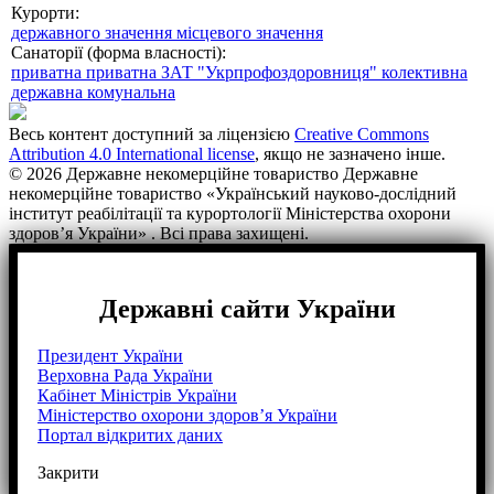
Курорти:
державного значення
місцевого значення
Санаторії (форма власності):
приватна
приватна ЗАТ "Укрпрофоздоровниця"
колективна
державна
комунальна
Весь контент доступний за ліцензією
Creative Commons
Attribution 4.0 International license
, якщо не зазначено інше.
© 2026 Державне некомерційне товариство Державне
некомерційне товариство «Український науково-дослідний
інститут реабілітації та курортології Міністерства охорони
здоров’я України» . Всі права захищені.
Державні сайти України
Президент України
Верховна Рада України
Кабінет Міністрів України
Міністерство охорони здоров’я України
Портал відкритих даних
Закрити