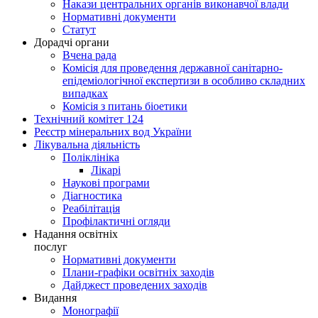
Накази центральних органів виконавчої влади
Нормативні документи
Статут
Дорадчі органи
Вчена рада
Комісія для проведення державної санітарно-
епідеміологічної експертизи в особливо складних
випадках
Комісія з питань біоетики
Технічний комітет 124
Реєстр мінеральних вод України
Лікувальна діяльність
Поліклініка
Лікарі
Наукові програми
Діагностика
Реабілітація
Профілактичні огляди
Надання освітніх
послуг
Нормативні документи
Плани-графіки освітніх заходів
Дайджест проведених заходів
Видання
Монографії