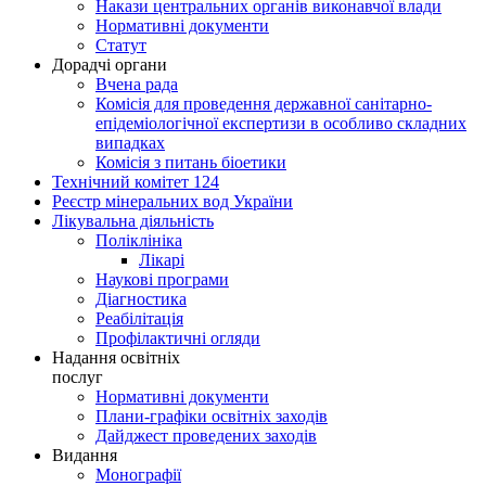
Накази центральних органів виконавчої влади
Нормативні документи
Статут
Дорадчі органи
Вчена рада
Комісія для проведення державної санітарно-
епідеміологічної експертизи в особливо складних
випадках
Комісія з питань біоетики
Технічний комітет 124
Реєстр мінеральних вод України
Лікувальна діяльність
Поліклініка
Лікарі
Наукові програми
Діагностика
Реабілітація
Профілактичні огляди
Надання освітніх
послуг
Нормативні документи
Плани-графіки освітніх заходів
Дайджест проведених заходів
Видання
Монографії