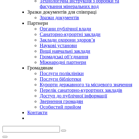
Технологічна інструкція з обробки та
фасування мінеральних вод
Зразки документів для співпраці
Зразки документів
Партнери
Органи публічної влади
Санаторно-курортні заклади
Заклади охорони здоров’я
Наукові установи
Вищі навчальні заклади
Громадські об’єднання
Міжнародні партнери
Громадянам
Послуги поліклініки
Послуги бібліотеки
Курорти державного та місцевого значення
Перелік санаторно-курортних закладів
Доступ до публічної інформації
Звернення громадян
Особистий прийом
Контакти