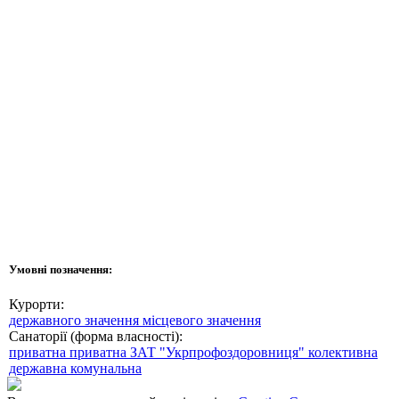
Умовні позначення:
Курорти:
державного значення
місцевого значення
Санаторії (форма власності):
приватна
приватна ЗАТ "Укрпрофоздоровниця"
колективна
державна
комунальна