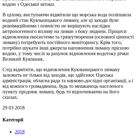
водою з Одеської затоки.
В цілому, виступаючи відмітили що морська вода поліпшила
водний стан Куяльницького лиману, але ці заходи були
реанімаційними і повністю не вирішують наслідки
антропогенного впливу на лиман з боку людини. Процеси
відновлення екосистеми та грязеутворення (основної цінності
лиману) потребують постійного моніторингу. Крім того,
потрібно шукати інші джерела наповнення лиману прісною
водою, у тому числі за рахунок відновлення водотоку річки
Великий Куяльник.
Слід відмітити, що відновлення Куяльницького лиману
залежить не тільки від заходів, що здійснює Одеська
адміністрація, обласна рада та науково-дослідні організації, а і
від кожного громадянина, будь то мешканець населеного
пункту продовж лиману, будь то відпочиваючи на його
схилах.
29 03 2018
Категорії
2018