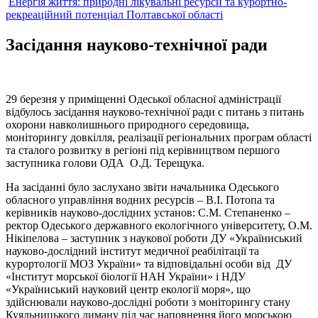
Енергія життя: природні лікувальні ресурси та курортно-
рекреаційний потенціал Полтавської області
Засідання науково-технічної ради
29 березня у приміщенні Одеської обласної адміністрації
відбулось засідання науково-технічної ради с питань з питань
охорони навколишнього природного середовища,
моніторингу довкілля, реалізації регіональних програм області
та сталого розвитку в регіоні під керівництвом першого
заступника голови ОДА О.Д. Терещука.
На засіданні було заслухано звіти начальника Одеського
обласного управління водних ресурсів – В.І. Потопа та
керівників науково-дослідних установ: С.М. Степаненко –
ректор Одеського державного екологічного університету, О.М.
Нікіпелова – заступник з наукової роботи ДУ «Україниський
науково-дослідний інститут медичної реабілітації та
курортології МОЗ України» та відповідальні особи від ДУ
«Інститут морської біології НАН України» і НДУ
«Україниський науковий центр екології моря», що
здійснювали науково-дослідні роботи з моніторингу стану
Куяльницького лиману під час наповнення його морською