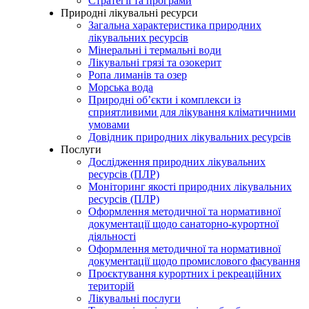
Стратегії та програми
Природні лікувальні ресурси
Загальна характеристика природних
лікувальних ресурсів
Мінеральні і термальні води
Лікувальні грязі та озокерит
Ропа лиманів та озер
Морська вода
Природні об’єкти і комплекси із
сприятливими для лікування кліматичними
умовами
Довідник природних лікувальних ресурсів
Послуги
Дослідження природних лікувальних
ресурсів (ПЛР)
Моніторинг якості природних лікувальних
ресурсів (ПЛР)
Оформлення методичної та нормативної
документації щодо санаторно-курортної
діяльності
Оформлення методичної та нормативної
документації щодо промислового фасування
Проєктування курортних і рекреаційних
територій
Лікувальні послуги