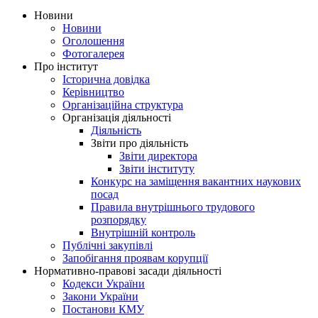
Новини
Новини
Оголошення
Фотогалерея
Про інститут
Історична довідка
Керівництво
Організаційна структура
Організація діяльності
Діяльність
Звіти про діяльність
Звіти директора
Звіти інституту
Конкурс на заміщення вакантних наукових
посад
Правила внутрішнього трудового
розпорядку
Внутрішній контроль
Публічні закупівлі
Запобігання проявам корупції
Нормативно-правові засади діяльності
Кодекси України
Закони України
Постанови КМУ