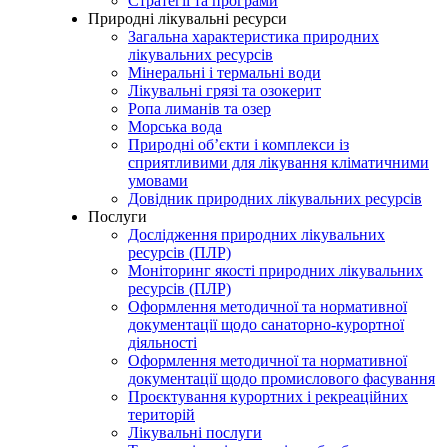
Стратегії та програми
Природні лікувальні ресурси
Загальна характеристика природних
лікувальних ресурсів
Мінеральні і термальні води
Лікувальні грязі та озокерит
Ропа лиманів та озер
Морська вода
Природні об’єкти і комплекси із
сприятливими для лікування кліматичними
умовами
Довідник природних лікувальних ресурсів
Послуги
Дослідження природних лікувальних
ресурсів (ПЛР)
Моніторинг якості природних лікувальних
ресурсів (ПЛР)
Оформлення методичної та нормативної
документації щодо санаторно-курортної
діяльності
Оформлення методичної та нормативної
документації щодо промислового фасування
Проєктування курортних і рекреаційних
територій
Лікувальні послуги