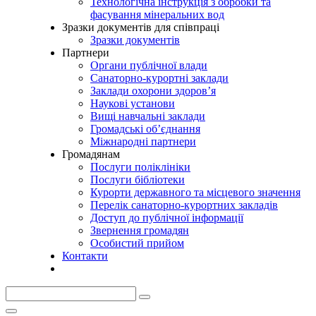
Технологічна інструкція з обробки та
фасування мінеральних вод
Зразки документів для співпраці
Зразки документів
Партнери
Органи публічної влади
Санаторно-курортні заклади
Заклади охорони здоров’я
Наукові установи
Вищі навчальні заклади
Громадські об’єднання
Міжнародні партнери
Громадянам
Послуги поліклініки
Послуги бібліотеки
Курорти державного та місцевого значення
Перелік санаторно-курортних закладів
Доступ до публічної інформації
Звернення громадян
Особистий прийом
Контакти