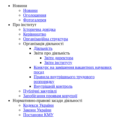
Новини
Новини
Оголошення
Фотогалерея
Про інститут
Історична довідка
Керівництво
Організаційна структура
Організація діяльності
Діяльність
Звіти про діяльність
Звіти директора
Звіти інституту
Конкурс на заміщення вакантних наукових
посад
Правила внутрішнього трудового
розпорядку
Внутрішній контроль
Публічні закупівлі
Запобігання проявам корупції
Нормативно-правові засади діяльності
Кодекси України
Закони України
Постанови КМУ