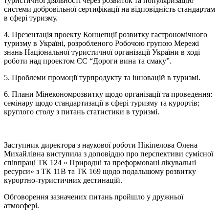
туристичної діяльності через розвиток та популяризацію
системи добровільної сертифікації на відповідність стандартам
в сфері туризму.
4. Презентація проекту Концепції розвитку гастрономічного
туризму в Україні, розробленого Робочою групою Мережі
знань Національної туристичної організації України в ході
роботи над проектом ЄС “Дороги вина та смаку”.
5. Проблеми промоції турпродукту та інновацій в туризмі.
6. Плани Мінекономрозвитку щодо організації та проведення:
семінару щодо стандартизації в сфері туризму та курортів;
круглого столу з питань статистики в туризмі.
Заступник директора з наукової роботи Нікіпелова Олена
Михайлівна виступила з доповіддю про перспективи сумісної
співпраці ТК 124 « Природні та преформовані лікувальні
ресурси» з ТК 11В та ТК 169 щодо подальшому розвитку
курортно-туристичних дестинацій.
Обговорення зазначених питань пройшло у дружньої
атмосфері.