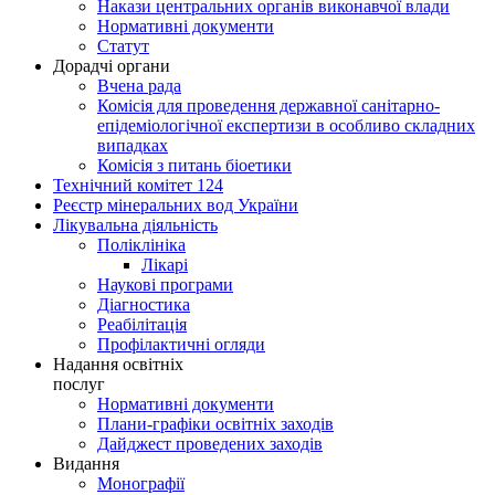
Накази центральних органів виконавчої влади
Нормативні документи
Статут
Дорадчі органи
Вчена рада
Комісія для проведення державної санітарно-
епідеміологічної експертизи в особливо складних
випадках
Комісія з питань біоетики
Технічний комітет 124
Реєстр мінеральних вод України
Лікувальна діяльність
Поліклініка
Лікарі
Наукові програми
Діагностика
Реабілітація
Профілактичні огляди
Надання освітніх
послуг
Нормативні документи
Плани-графіки освітніх заходів
Дайджест проведених заходів
Видання
Монографії