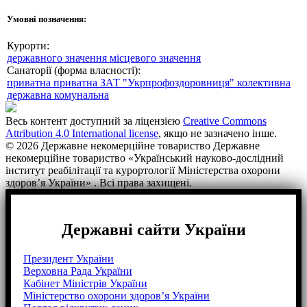
Умовні позначення:
Курорти:
державного значення
місцевого значення
Санаторії (форма власності):
приватна
приватна ЗАТ "Укрпрофоздоровниця"
колективна
державна
комунальна
Весь контент доступний за ліцензією
Creative Commons
Attribution 4.0 International license
, якщо не зазначено інше.
© 2026 Державне некомерційне товариство Державне
некомерційне товариство «Український науково-дослідний
інститут реабілітації та курортології Міністерства охорони
здоров’я України» . Всі права захищені.
Державні сайти України
Президент України
Верховна Рада України
Кабінет Міністрів України
Міністерство охорони здоров’я України