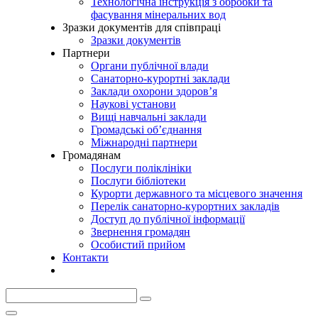
Технологічна інструкція з обробки та
фасування мінеральних вод
Зразки документів для співпраці
Зразки документів
Партнери
Органи публічної влади
Санаторно-курортні заклади
Заклади охорони здоров’я
Наукові установи
Вищі навчальні заклади
Громадські об’єднання
Міжнародні партнери
Громадянам
Послуги поліклініки
Послуги бібліотеки
Курорти державного та місцевого значення
Перелік санаторно-курортних закладів
Доступ до публічної інформації
Звернення громадян
Особистий прийом
Контакти