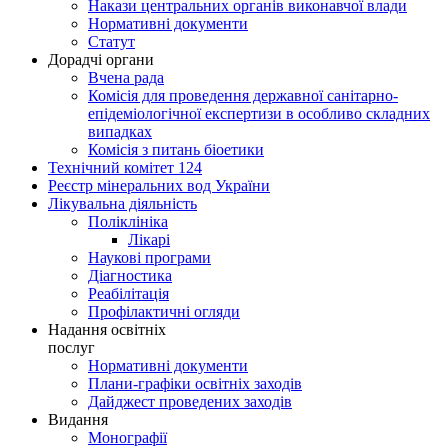
Накази центральних органів виконавчої влади
Нормативні документи
Статут
Дорадчі органи
Вчена рада
Комісія для проведення державної санітарно-
епідеміологічної експертизи в особливо складних
випадках
Комісія з питань біоетики
Технічний комітет 124
Реєстр мінеральних вод України
Лікувальна діяльність
Поліклініка
Лікарі
Наукові програми
Діагностика
Реабілітація
Профілактичні огляди
Надання освітніх
послуг
Нормативні документи
Плани-графіки освітніх заходів
Дайджест проведених заходів
Видання
Монографії