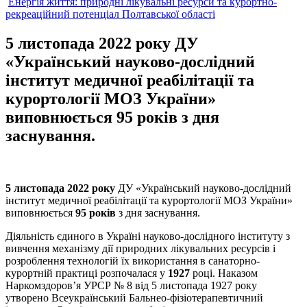
Енергія життя: природні лікувальні ресурси та курортно-
рекреаційний потенціал Полтавської області
5 листопада 2022 року ДУ
«Український науково-дослідний
інститут медичної реабілітації та
курортології МОЗ України»
виповнюється 95 років з дня
заснування.
5 листопада 2022 року
ДУ «Український науково-дослідний
інститут медичної реабілітації та курортології МОЗ України»
виповнюється
95 років
з дня заснування.
Діяльність єдиного в Україні науково-дослідного інституту з
вивчення механізму дії природних лікувальних ресурсів і
розроблення технологій їх використання в санаторно-
курортній практиці розпочалася у
1927
році. Наказом
Наркомздоровʼя УРСР № 8 від 5 листопада 1927 року
утворено Всеукраїнський Бальнео-фізіотерапевтичний