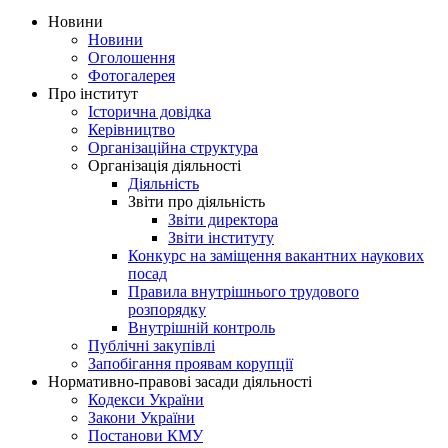
Новини
Новини
Оголошення
Фотогалерея
Про інститут
Історична довідка
Керівництво
Організаційна структура
Організація діяльності
Діяльність
Звіти про діяльність
Звіти директора
Звіти інституту
Конкурс на заміщення вакантних наукових
посад
Правила внутрішнього трудового
розпорядку
Внутрішній контроль
Публічні закупівлі
Запобігання проявам корупції
Нормативно-правові засади діяльності
Кодекси України
Закони України
Постанови КМУ