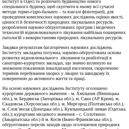
інститут в Одесі та розпочато будівництво нового
спеціального будинку, щоб скупчити в ньому всі сучасні
методи термо-гідро-бальнео – та взагалі фізіотерапії, для
проведення комплексних наукових досліджень оцінки якості,
цінності й безпечності природних лікувальних ресурсів,
розроблення науково-обґрунтованих програм і медичних
технологій відновлювального лікування найбільш поширених
патологій з використанням природних лікувальних ресурсів.
Завдяки результатам багаторічних наукових досліджень
Інституту закладена потужна, науково-обґрунтована основа
розвитку відновлювального лікування та реабілітації в
санаторно-курортних закладах, що значно вплинуло на
зниження показників інвалідизації населення, скороченню
термінів перебування хворих у лікарні та швидкому їх
поверненню до активного життя та праці.
На основі наукових досліджень Інституту оголошено
курортами державного значення – м. Хмільник (Вінницька
обл.), м. Бердянськ (Запорізька обл.), м. Саки (АР Крим), м.
Скадовськ (Херсонська обл.), м. Миргород (Полтавська обл.),
м. Слов’янськ (Донецька обл.), Куяльницький лиман (Одеська
обл.); курортами місцевого значення – с. Солотвино
(Закарпатська обл.) й м. Косів (Івано-Франківська обл.);
обґрунтовано перелік заходів щодо оголошення природних