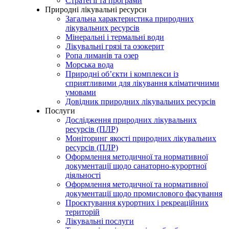
Стратегії та програми
Природні лікувальні ресурси
Загальна характеристика природних
лікувальних ресурсів
Мінеральні і термальні води
Лікувальні грязі та озокерит
Ропа лиманів та озер
Морська вода
Природні об’єкти і комплекси із
сприятливими для лікування кліматичними
умовами
Довідник природних лікувальних ресурсів
Послуги
Дослідження природних лікувальних
ресурсів (ПЛР)
Моніторинг якості природних лікувальних
ресурсів (ПЛР)
Оформлення методичної та нормативної
документації щодо санаторно-курортної
діяльності
Оформлення методичної та нормативної
документації щодо промислового фасування
Проєктування курортних і рекреаційних
територій
Лікувальні послуги