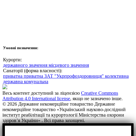
Умовні позначення:
Курорти:
державного значення
місцевого значення
Санаторії (форма власності):
приватна
приватна ЗАТ "Укрпрофоздоровниця"
колективна
державна
комунальна
Весь контент доступний за ліцензією
Creative Commons
Attribution 4.0 International license
, якщо не зазначено інше.
© 2026 Державне некомерційне товариство Державне
некомерційне товариство «Український науково-дослідний
інститут реабілітації та курортології Міністерства охорони
здоров’я України» . Всі права захищені.