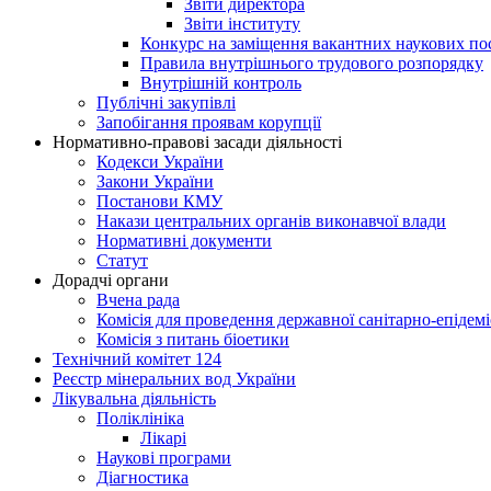
Звіти директора
Звіти інституту
Конкурс на заміщення вакантних наукових по
Правила внутрішнього трудового розпорядку
Внутрішній контроль
Публічні закупівлі
Запобігання проявам корупції
Нормативно-правові засади діяльності
Кодекси України
Закони України
Постанови КМУ
Накази центральних органів виконавчої влади
Нормативні документи
Статут
Дорадчі органи
Вчена рада
Комісія для проведення державної санітарно-епідем
Комісія з питань біоетики
Технічний комітет 124
Реєстр мінеральних вод України
Лікувальна діяльність
Поліклініка
Лікарі
Наукові програми
Діагностика