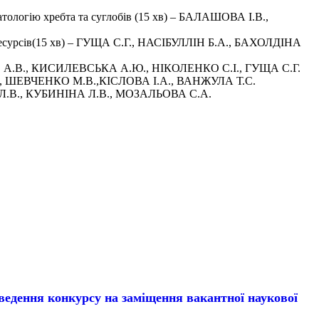
атологію хребта та суглобів (15 хв) – БАЛАШОВА І.В.,
х ресурсів(15 хв) – ГУЩА С.Г., НАСІБУЛЛІН Б.А., БАХОЛДІНА
ЄНКО А.В., КИСИЛЕВСЬКА А.Ю., НІКОЛЕНКО С.І., ГУЩА С.Г.
 С.Г., ШЕВЧЕНКО М.В.,КІСЛОВА І.А., ВАНЖУЛА Т.С.
ІД Л.В., КУБИНІНА Л.В., МОЗАЛЬОВА С.А.
ння конкурсу на заміщення вакантної наукової