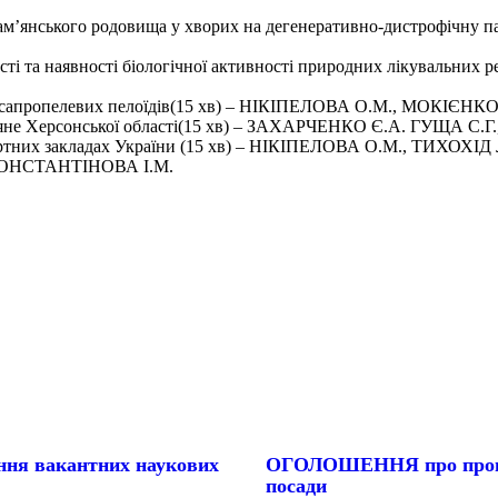
намʼянського родовища у хворих на дегенеративно-дистрофічну п
сті та наявності біологічної активності природних лікувальни
тиці сапропелевих пелоїдів(15 хв) – НІКІПЕЛОВА О.М., МОКІ
. Соляне Херсонської області(15 хв) – ЗАХАРЧЕНКО Є.А. ГУЩА
рортних закладах України (15 хв) – НІКІПЕЛОВА О.М., ТИХОХ
 – КОНСТАНТІНОВА І.М.
ня вакантних наукових
ОГОЛОШЕННЯ про проведе
посади