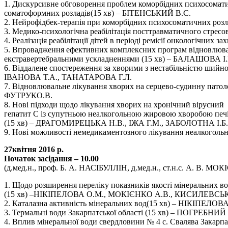
1. Дискурсивне обговорення проблем коморбідних психосоматични
соматоформних розладів(15 хв) – БІТЕНСЬКИЙ В.С.
2. Нейрофідбек-терапія при коморбідних психосоматичних р
3. Медико-психологічна реабілітація посттравматичного стрес
4. Реалізація реабілітації дітей в періоді ремісії онкологічн
5. Впровадження ефективних комплексних програм відновлювал
екстравертебральними ускладненнями (15 хв) – БАЛАШОВА І.
6. Віддалене спостереження за хворими з нестабільністю ший
ІВАНОВА Т.А., ТАНАТАРОВА Г.Л.
7. Відновлювальне лікування хворих на серцево-судинну патол
ФУТРУКО.В.
8. Нові підходи щодо лікування хворих на хронічний вірусний
гепатит С із супутньою неалкогольною жировою хворобою печ
(15 хв) – ДРАГОМИРЕЦЬКА Н.В., ІЖА Г.М., ЗАБОЛОТНА І.Б
9. Нові можливості немедикаментозного лікування неалкого
27квітня 2016 р.
Початок засідання – 10.00
(д.мед.н., проф. Б. А. НАСІБУЛЛІН, д.мед.н., ст.н.с. А. В. МОК
1. Щодо розширення переліку показників якості мінеральних в
(15 хв) –НІКІПЕЛОВА О.М., МОКІЄНКО А.В., КИСИЛЕВСЬК
2. Каталазна активність мінеральних вод(15 хв) – НІКІПЕ
3. Термальні води Закарпатської області (15 хв) – ПОГРЕБ
4. Вплив мінеральної води свердловини № 4 с. Свалява Закарп