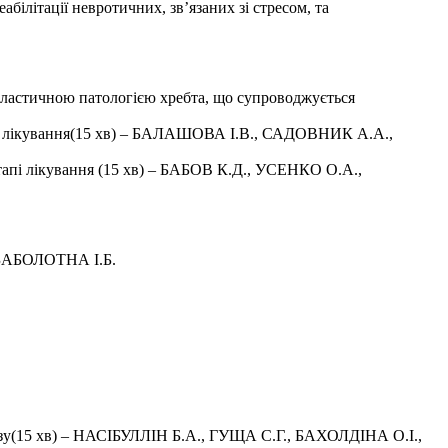
білітації невротичних, зв’язаних зі стресом, та
ластичною патологією хребта, що супроводжується
тапі лікування(15 хв) – БАЛАШОВА І.В., САДОВНИК А.А.,
тапі лікування (15 хв) – БАБОВ К.Д., УСЕНКО О.А.,
, ЗАБОЛОТНА І.Б.
атозу(15 хв) – НАСІБУЛЛІН Б.А., ГУЩА С.Г., БАХОЛДІНА О.І.,