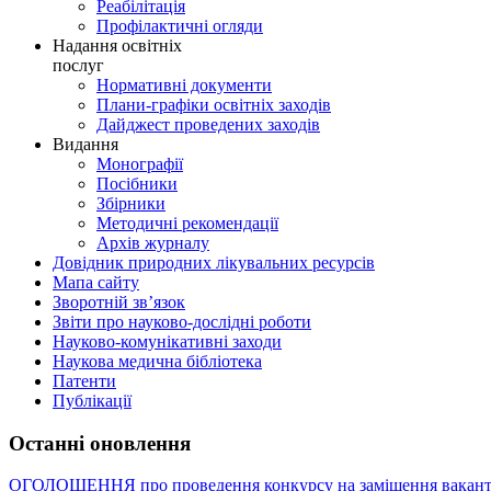
Реабілітація
Профілактичні огляди
Надання освітніх
послуг
Нормативні документи
Плани-графіки освітніх заходів
Дайджест проведених заходів
Видання
Монографії
Посібники
Збірники
Методичні рекомендації
Архів журналу
Довідник природних лікувальних ресурсів
Мапа сайту
Зворотній зв’язок
Звіти про науково-дослідні роботи
Науково-комунікативні заходи
Наукова медична бібліотека
Патенти
Публікації
Останні оновлення
ОГОЛОШЕННЯ про проведення конкурсу на заміщення вакант