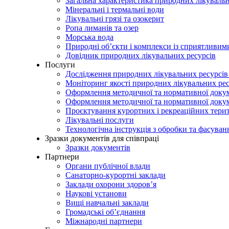
Загальна характеристика природних лікувальн
Мінеральні і термальні води
Лікувальні грязі та озокерит
Ропа лиманів та озер
Морська вода
Природні об’єкти і комплекси із сприятливи
Довідник природних лікувальних ресурсів
Послуги
Дослідження природних лікувальних ресурсів
Моніторинг якості природних лікувальних ре
Оформлення методичної та нормативної докуме
Оформлення методичної та нормативної доку
Проєктування курортних і рекреаційних тери
Лікувальні послуги
Технологічна інструкція з обробки та фасуван
Зразки документів для співпраці
Зразки документів
Партнери
Органи публічної влади
Санаторно-курортні заклади
Заклади охорони здоров’я
Наукові установи
Вищі навчальні заклади
Громадські об’єднання
Міжнародні партнери