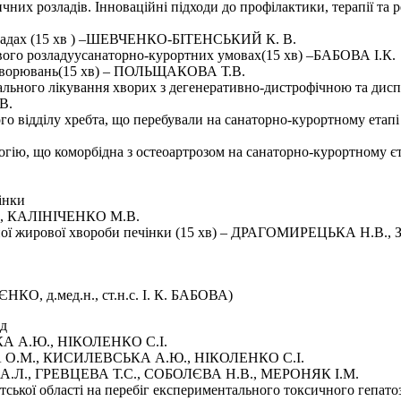
х розладів. Інноваційні підходи до профілактики, терапії та реа
озладах (15 хв ) –ШЕВЧЕНКО-БІТЕНСЬКИЙ К. В.
ового розладуусанаторно-курортних умовах(15 хв) –БАБОВА І.К.
их захворювань(15 хв) – ПОЛЬЩАКОВА Т.В.
ьного лікування хворих з дегенеративно-дистрофічною та дисп
В.
ного відділу хребта, що перебували на санаторно-курортному е
огію, що коморбідна з остеоартрозом на санаторно-курортному є
інки
., КАЛІНІЧЕНКО М.В.
льної жирової хвороби печінки (15 хв) – ДРАГОМИРЕЦЬКА Н.В.
ІЄНКО, д.мед.н., ст.н.с. І. К. БАБОВА)
од
А А.Ю., НІКОЛЕНКО С.І.
ЛОВА О.М., КИСИЛЕВСЬКА А.Ю., НІКОЛЕНКО С.І.
НИЙ А.Л., ГРЕВЦЕВА Т.С., СОБОЛЄВА Н.В., МЕРОНЯК І.М.
атської області на перебіг експериментального токсичного геп