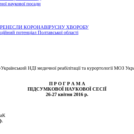
ої наукової посади
ЕРЕНЕСЛИ КОРОНАВІРУСНУ ХВОРОБУ
аційний потенціал Полтавської області
«Український НДІ медичної реабілітації та курортології МОЗ Украї
П Р О Г Р А М А
ПІДСУМКОВОЇ НАУКОВОЇ СЕСІЇ
26-27 квітня 2016 р.
таК
ф.