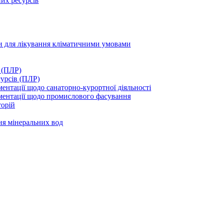
их ресурсів
ми для лікування кліматичними умовами
 (ПЛР)
сурсів (ПЛР)
нтації щодо санаторно-курортної діяльності
ментації щодо промислового фасування
торій
ня мінеральних вод