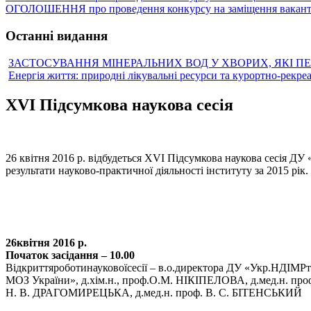
ОГОЛОШЕННЯ про проведення конкурсу на заміщення вакантн
Останні видання
ЗАСТОСУВАННЯ МІНЕРАЛЬНИХ ВОД У ХВОРИХ, ЯКІ П
Енергія життя: природні лікувальні ресурси та курортно-рекре
XVI Підсумкова наукова сесія
26 квітня 2016 р. відбудеться XVI Підсумкова наукова сесія ДУ 
результати науково-практичної діяльності інституту за 2015 рік.
26квітня 2016 р.
Початок засідання – 10.00
Відкриттяроботинауковоїсесії – в.о.директора ДУ «Укр.НДІМР
МОЗ України», д.хім.н., проф.О.М. НІКІПЕЛОВА, д.мед.н. про
Н. В. ДРАГОМИРЕЦЬКА, д.мед.н. проф. В. С. БІТЕНСЬКИЙ