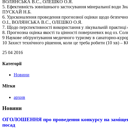
ВОЛЯНСЬКА В.С., ОЛЕШКО О.Я.
5. Ефективність зовнішнього застосування мінеральної води З
ПУСКАЙ Н.Б.
6. Удосконалення проведення прогнозної оцінки щодо безпечно
О.І., ВОЛЯНСЬКА В.С., ОЛЕШКО О.Я.
7. Щодо перспективності використання у лікувальній прак
8. Прогнозна оцінка якості та цінності поверхневих вод оз
9 Наукове обґрунтування медичного туризму в санаторно-ку
10 Захист технічного рішення, коли це треба робити (10 хв)
25 04 2016
Категорії
Новини
Мітки
архив
Новини
ОГОЛОШЕННЯ про проведення конкурсу на заміщен
посад