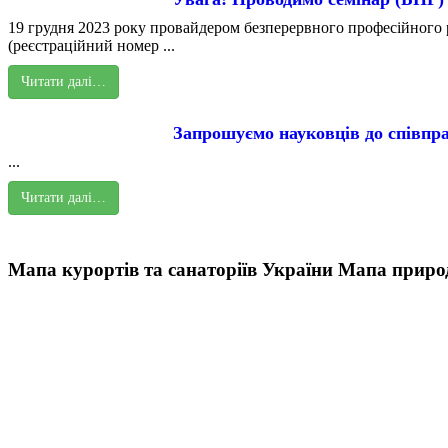
19 грудня 2023 року провайдером безперервного професійного р
(реєстраційний номер ...
Читати далі…
Запрошуємо науковців до співпра
...
Читати далі…
Мапа курортів та санаторіїв України
Мапа природ