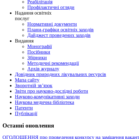
Реабілітація
Профілактичні огляди
Надання освітніх
послуг
Нормативні документи
Плани-графіки освітніх заходів
Дайджест проведених заходів
Видання
Монографії
Посібники
Збірники
Методичні рекомендації
Архів журналу
Довідник природних лікувальних ресурсів
Мапа сайту
Зворотній зв’язок
Звіти про науково-дослідні роботи
Науково-комунікативні заходи
Наукова медична бібліотека
Патенти
Публікації
Останні оновлення
ОГОЛОШЕННЯ про проведення конкурсу на заміщення вакант