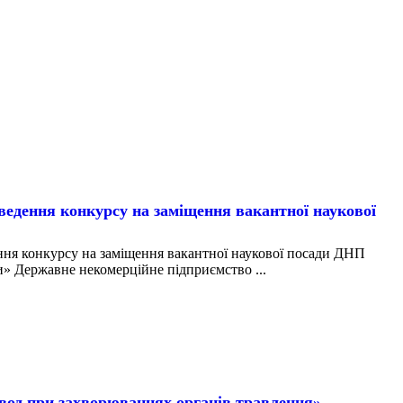
ння конкурсу на заміщення вакантної наукової
конкурсу на заміщення вакантної наукової посади ДНП
» Державне некомерційне підприємство ...
вод при захворюваннях органів травлення»