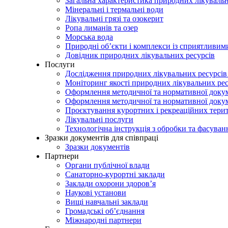
Загальна характеристика природних лікувальн
Мінеральні і термальні води
Лікувальні грязі та озокерит
Ропа лиманів та озер
Морська вода
Природні об’єкти і комплекси із сприятливи
Довідник природних лікувальних ресурсів
Послуги
Дослідження природних лікувальних ресурсів
Моніторинг якості природних лікувальних ре
Оформлення методичної та нормативної докуме
Оформлення методичної та нормативної доку
Проєктування курортних і рекреаційних тери
Лікувальні послуги
Технологічна інструкція з обробки та фасуван
Зразки документів для співпраці
Зразки документів
Партнери
Органи публічної влади
Санаторно-курортні заклади
Заклади охорони здоров’я
Наукові установи
Вищі навчальні заклади
Громадські об’єднання
Міжнародні партнери