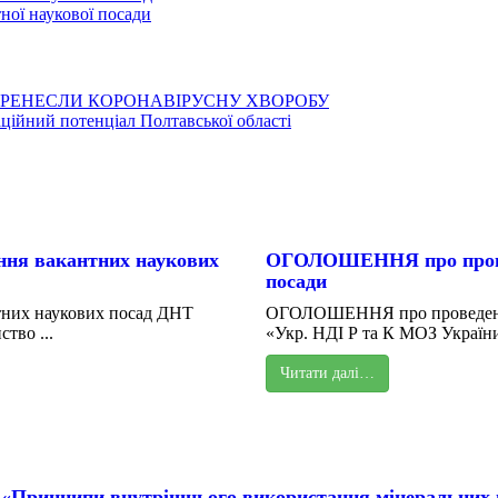
ої наукової посади
ЕРЕНЕСЛИ КОРОНАВІРУСНУ ХВОРОБУ
аційний потенціал Полтавської області
ня вакантних наукових
ОГОЛОШЕННЯ про проведе
посади
них наукових посад ДНТ
ОГОЛОШЕННЯ про проведення 
тво ...
«Укр. НДІ Р та К МОЗ України
Читати далі…
 «Принципи внутрішнього використання мінеральних 