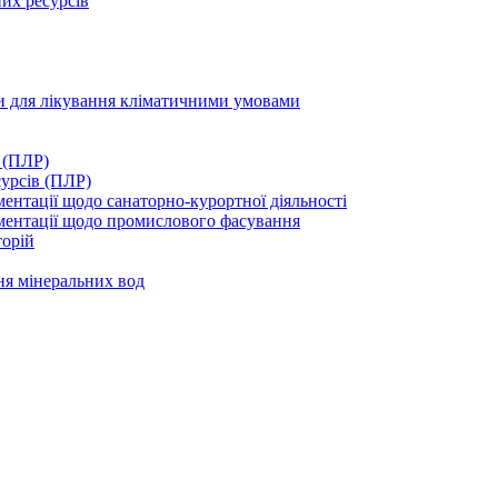
их ресурсів
ми для лікування кліматичними умовами
 (ПЛР)
сурсів (ПЛР)
нтації щодо санаторно-курортної діяльності
ментації щодо промислового фасування
торій
ня мінеральних вод