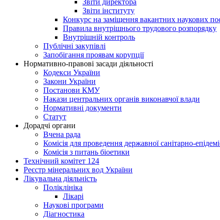
Звіти директора
Звіти інституту
Конкурс на заміщення вакантних наукових по
Правила внутрішнього трудового розпорядку
Внутрішній контроль
Публічні закупівлі
Запобігання проявам корупції
Нормативно-правові засади діяльності
Кодекси України
Закони України
Постанови КМУ
Накази центральних органів виконавчої влади
Нормативні документи
Статут
Дорадчі органи
Вчена рада
Комісія для проведення державної санітарно-епідем
Комісія з питань біоетики
Технічний комітет 124
Реєстр мінеральних вод України
Лікувальна діяльність
Поліклініка
Лікарі
Наукові програми
Діагностика