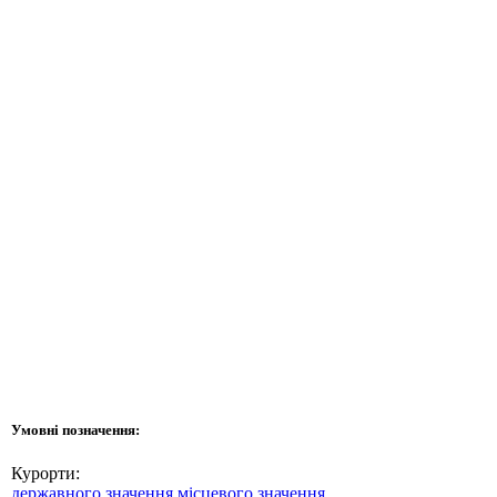
Умовні позначення:
Курорти:
державного значення
місцевого значення