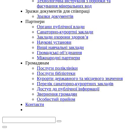
Технологічна інструкція з обробки та
фасування мінеральних вод
Зразки документів для співпраці
Зразки документів
Партнери
Органи публічної влади
Санаторно-курортні заклади
Заклади охорони здоров’я
Наукові установи
Вищі навчальні заклади
Громадські об’єднання
Міжнародні партнери
Громадянам
Послуги поліклініки
Послуги бібліотеки
Курорти державного та місцевого значення
Перелік санаторно-курортних закладів
Доступ до публічної інформації
Звернення громадян
Особистий прийом
Контакти