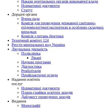
Накази центральних органів виконавчої влади
Нормативні документи
Статут
Дорадчі органи
Вчена рада
Комісія для проведення державної санітарно-
епідеміологічної експертизи в особливо складних
випадках
Комісія з питань біоетики
Технічний комітет 124
Реєстр мінеральних вод України
Лікувальна діяльність
Поліклініка
Лікарі
Наукові програми
Діагностика
Реабілітація
Профілактичні огляди
Надання освітніх
послуг
Нормативні документи
Плани-графіки освітніх заходів
Дайджест проведених заходів
Видання
Монографії