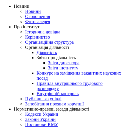
Новини
Новини
Оголошення
Фотогалерея
Про інститут
Історична довідка
Керівництво
Організаційна структура
Організація діяльності
Діяльність
Звіти про діяльність
Звіти директора
Звіти інституту
Конкурс на заміщення вакантних наукових
посад
Правила внутрішнього трудового
розпорядку
Внутрішній контроль
Публічні закупівлі
Запобігання проявам корупції
Нормативно-правові засади діяльності
Кодекси України
Закони України
Постанови КМУ