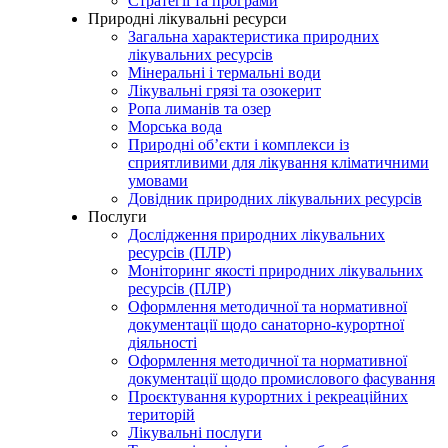
Стратегії та програми
Природні лікувальні ресурси
Загальна характеристика природних
лікувальних ресурсів
Мінеральні і термальні води
Лікувальні грязі та озокерит
Ропа лиманів та озер
Морська вода
Природні об’єкти і комплекси із
сприятливими для лікування кліматичними
умовами
Довідник природних лікувальних ресурсів
Послуги
Дослідження природних лікувальних
ресурсів (ПЛР)
Моніторинг якості природних лікувальних
ресурсів (ПЛР)
Оформлення методичної та нормативної
документації щодо санаторно-курортної
діяльності
Оформлення методичної та нормативної
документації щодо промислового фасування
Проєктування курортних і рекреаційних
територій
Лікувальні послуги