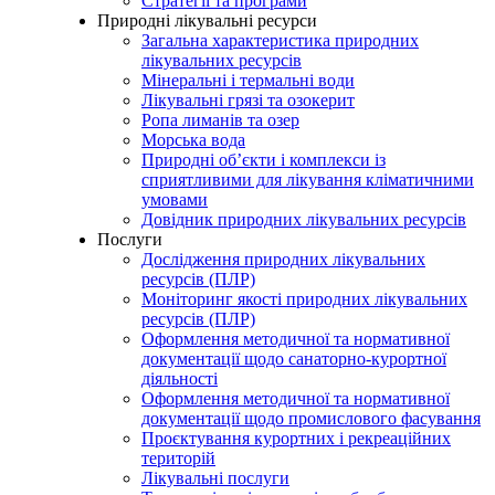
Стратегії та програми
Природні лікувальні ресурси
Загальна характеристика природних
лікувальних ресурсів
Мінеральні і термальні води
Лікувальні грязі та озокерит
Ропа лиманів та озер
Морська вода
Природні об’єкти і комплекси із
сприятливими для лікування кліматичними
умовами
Довідник природних лікувальних ресурсів
Послуги
Дослідження природних лікувальних
ресурсів (ПЛР)
Моніторинг якості природних лікувальних
ресурсів (ПЛР)
Оформлення методичної та нормативної
документації щодо санаторно-курортної
діяльності
Оформлення методичної та нормативної
документації щодо промислового фасування
Проєктування курортних і рекреаційних
територій
Лікувальні послуги