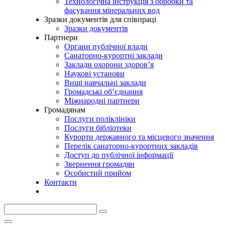
Технологічна інструкція з обробки та
фасування мінеральних вод
Зразки документів для співпраці
Зразки документів
Партнери
Органи публічної влади
Санаторно-курортні заклади
Заклади охорони здоров’я
Наукові установи
Вищі навчальні заклади
Громадські об’єднання
Міжнародні партнери
Громадянам
Послуги поліклініки
Послуги бібліотеки
Курорти державного та місцевого значення
Перелік санаторно-курортних закладів
Доступ до публічної інформації
Звернення громадян
Особистий прийом
Контакти