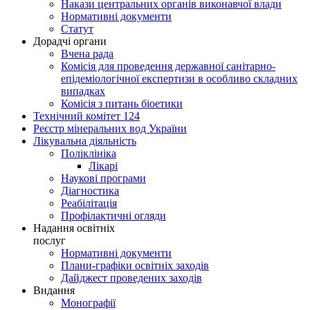
Накази центральних органів виконавчої влади
Нормативні документи
Статут
Дорадчі органи
Вчена рада
Комісія для проведення державної санітарно-
епідеміологічної експертизи в особливо складних
випадках
Комісія з питань біоетики
Технічний комітет 124
Реєстр мінеральних вод України
Лікувальна діяльність
Поліклініка
Лікарі
Наукові програми
Діагностика
Реабілітація
Профілактичні огляди
Надання освітніх
послуг
Нормативні документи
Плани-графіки освітніх заходів
Дайджест проведених заходів
Видання
Монографії