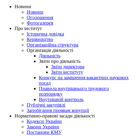
Новини
Новини
Оголошення
Фотогалерея
Про інститут
Історична довідка
Керівництво
Організаційна структура
Організація діяльності
Діяльність
Звіти про діяльність
Звіти директора
Звіти інституту
Конкурс на заміщення вакантних наукових
посад
Правила внутрішнього трудового
розпорядку
Внутрішній контроль
Публічні закупівлі
Запобігання проявам корупції
Нормативно-правові засади діяльності
Кодекси України
Закони України
Постанови КМУ