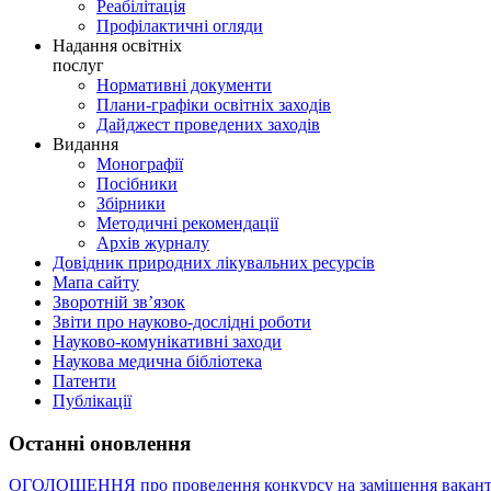
Реабілітація
Профілактичні огляди
Надання освітніх
послуг
Нормативні документи
Плани-графіки освітніх заходів
Дайджест проведених заходів
Видання
Монографії
Посібники
Збірники
Методичні рекомендації
Архів журналу
Довідник природних лікувальних ресурсів
Мапа сайту
Зворотній зв’язок
Звіти про науково-дослідні роботи
Науково-комунікативні заходи
Наукова медична бібліотека
Патенти
Публікації
Останні оновлення
ОГОЛОШЕННЯ про проведення конкурсу на заміщення вакант