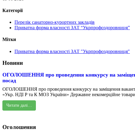
Категорії
Перелік санаторно-курортних закладів
Приватна форма власності ЗАТ “Укрпрофоздоровниця”
Мітки
Приватна форма власності ЗАТ "Укрпрофоздоровниця"
Новини
ОГОЛОШЕННЯ про проведення конкурсу на заміщен
посад
ОГОЛОШЕННЯ про проведення конкурсу на заміщення вакант
«Укр. НДІ Р та К МОЗ України» Державне некомерційне товарис
Читати далі…
Оголошення