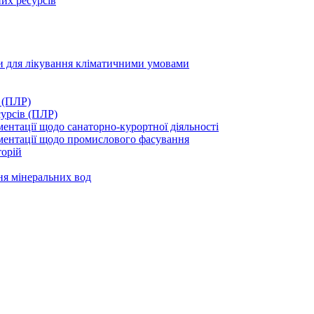
их ресурсів
ми для лікування кліматичними умовами
 (ПЛР)
сурсів (ПЛР)
нтації щодо санаторно-курортної діяльності
ментації щодо промислового фасування
торій
ня мінеральних вод