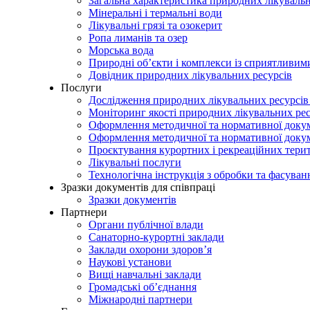
Загальна характеристика природних лікувальн
Мінеральні і термальні води
Лікувальні грязі та озокерит
Ропа лиманів та озер
Морська вода
Природні об’єкти і комплекси із сприятливи
Довідник природних лікувальних ресурсів
Послуги
Дослідження природних лікувальних ресурсів
Моніторинг якості природних лікувальних ре
Оформлення методичної та нормативної докуме
Оформлення методичної та нормативної доку
Проєктування курортних і рекреаційних тери
Лікувальні послуги
Технологічна інструкція з обробки та фасуван
Зразки документів для співпраці
Зразки документів
Партнери
Органи публічної влади
Санаторно-курортні заклади
Заклади охорони здоров’я
Наукові установи
Вищі навчальні заклади
Громадські об’єднання
Міжнародні партнери