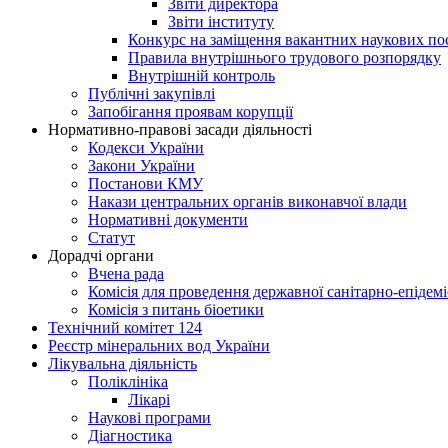
Звіти директора
Звіти інституту
Конкурс на заміщення вакантних наукових по
Правила внутрішнього трудового розпорядку
Внутрішній контроль
Публічні закупівлі
Запобігання проявам корупції
Нормативно-правові засади діяльності
Кодекси України
Закони України
Постанови КМУ
Накази центральних органів виконавчої влади
Нормативні документи
Статут
Дорадчі органи
Вчена рада
Комісія для проведення державної санітарно-епідем
Комісія з питань біоетики
Технічний комітет 124
Реєстр мінеральних вод України
Лікувальна діяльність
Поліклініка
Лікарі
Наукові програми
Діагностика