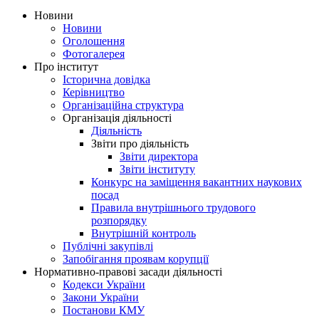
Новини
Новини
Оголошення
Фотогалерея
Про інститут
Історична довідка
Керівництво
Організаційна структура
Організація діяльності
Діяльність
Звіти про діяльність
Звіти директора
Звіти інституту
Конкурс на заміщення вакантних наукових
посад
Правила внутрішнього трудового
розпорядку
Внутрішній контроль
Публічні закупівлі
Запобігання проявам корупції
Нормативно-правові засади діяльності
Кодекси України
Закони України
Постанови КМУ