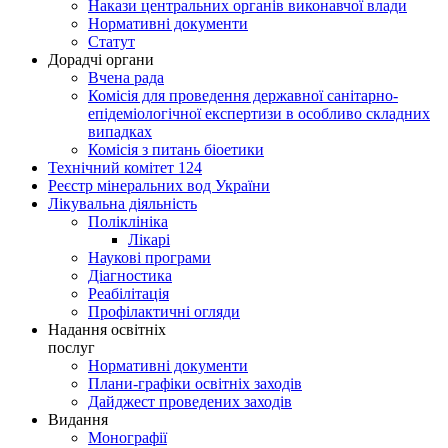
Накази центральних органів виконавчої влади
Нормативні документи
Статут
Дорадчі органи
Вчена рада
Комісія для проведення державної санітарно-
епідеміологічної експертизи в особливо складних
випадках
Комісія з питань біоетики
Технічний комітет 124
Реєстр мінеральних вод України
Лікувальна діяльність
Поліклініка
Лікарі
Наукові програми
Діагностика
Реабілітація
Профілактичні огляди
Надання освітніх
послуг
Нормативні документи
Плани-графіки освітніх заходів
Дайджест проведених заходів
Видання
Монографії