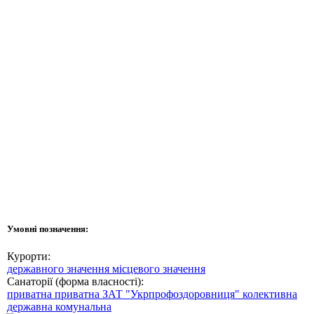
Умовні позначення:
Курорти:
державного значення
місцевого значення
Санаторії (форма власності):
приватна
приватна ЗАТ "Укрпрофоздоровниця"
колективна
державна
комунальна