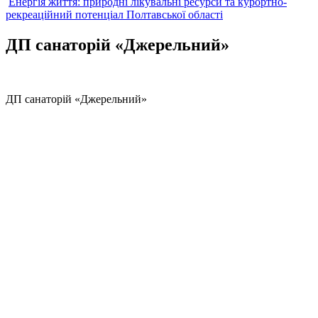
Енергія життя: природні лікувальні ресурси та курортно-
рекреаційний потенціал Полтавської області
ДП санаторій «Джерельний»
ДП санаторій «Джерельний»