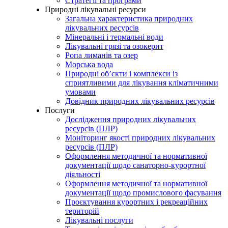
Стратегії та програми
Природні лікувальні ресурси
Загальна характеристика природних
лікувальних ресурсів
Мінеральні і термальні води
Лікувальні грязі та озокерит
Ропа лиманів та озер
Морська вода
Природні об’єкти і комплекси із
сприятливими для лікування кліматичними
умовами
Довідник природних лікувальних ресурсів
Послуги
Дослідження природних лікувальних
ресурсів (ПЛР)
Моніторинг якості природних лікувальних
ресурсів (ПЛР)
Оформлення методичної та нормативної
документації щодо санаторно-курортної
діяльності
Оформлення методичної та нормативної
документації щодо промислового фасування
Проєктування курортних і рекреаційних
територій
Лікувальні послуги