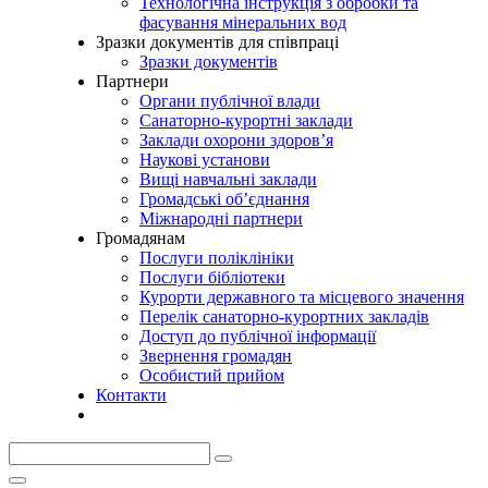
Технологічна інструкція з обробки та
фасування мінеральних вод
Зразки документів для співпраці
Зразки документів
Партнери
Органи публічної влади
Санаторно-курортні заклади
Заклади охорони здоров’я
Наукові установи
Вищі навчальні заклади
Громадські об’єднання
Міжнародні партнери
Громадянам
Послуги поліклініки
Послуги бібліотеки
Курорти державного та місцевого значення
Перелік санаторно-курортних закладів
Доступ до публічної інформації
Звернення громадян
Особистий прийом
Контакти