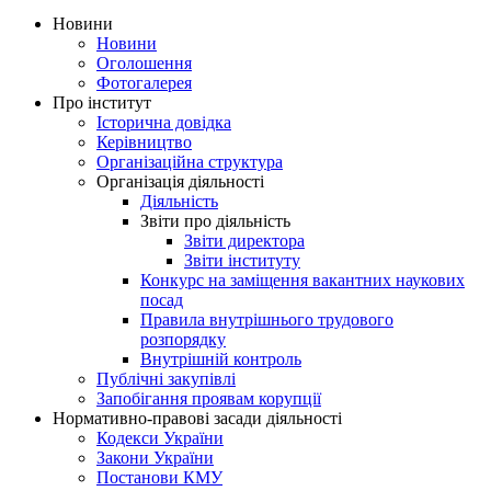
Новини
Новини
Оголошення
Фотогалерея
Про інститут
Історична довідка
Керівництво
Організаційна структура
Організація діяльності
Діяльність
Звіти про діяльність
Звіти директора
Звіти інституту
Конкурс на заміщення вакантних наукових
посад
Правила внутрішнього трудового
розпорядку
Внутрішній контроль
Публічні закупівлі
Запобігання проявам корупції
Нормативно-правові засади діяльності
Кодекси України
Закони України
Постанови КМУ