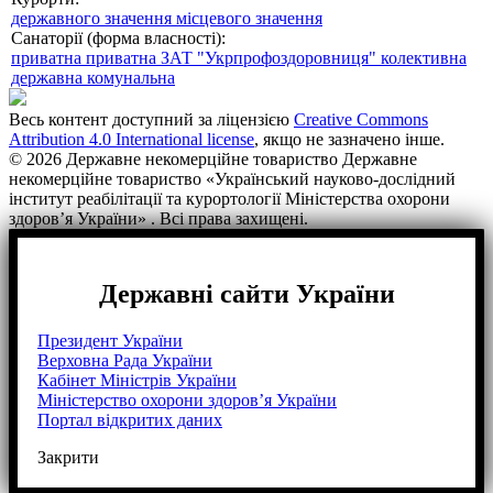
державного значення
місцевого значення
Санаторії (форма власності):
приватна
приватна ЗАТ "Укрпрофоздоровниця"
колективна
державна
комунальна
Весь контент доступний за ліцензією
Creative Commons
Attribution 4.0 International license
, якщо не зазначено інше.
© 2026 Державне некомерційне товариство Державне
некомерційне товариство «Український науково-дослідний
інститут реабілітації та курортології Міністерства охорони
здоров’я України» . Всі права захищені.
Державні сайти України
Президент України
Верховна Рада України
Кабінет Міністрів України
Міністерство охорони здоров’я України
Портал відкритих даних
Закрити