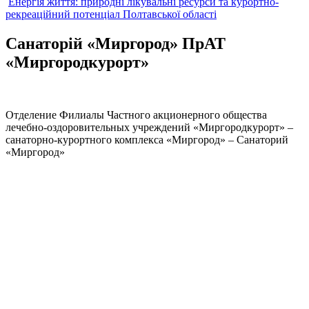
Енергія життя: природні лікувальні ресурси та курортно-
рекреаційний потенціал Полтавської області
Санаторій «Миргород» ПрАТ
«Миргородкурорт»
Отделение Филиалы Частного акционерного общества
лечебно-оздоровительных учреждений «Миргородкурорт» –
санаторно-курортного комплекса «Миргород» – Санаторий
«Миргород»