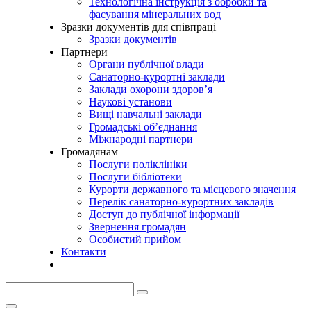
Технологічна інструкція з обробки та
фасування мінеральних вод
Зразки документів для співпраці
Зразки документів
Партнери
Органи публічної влади
Санаторно-курортні заклади
Заклади охорони здоров’я
Наукові установи
Вищі навчальні заклади
Громадські об’єднання
Міжнародні партнери
Громадянам
Послуги поліклініки
Послуги бібліотеки
Курорти державного та місцевого значення
Перелік санаторно-курортних закладів
Доступ до публічної інформації
Звернення громадян
Особистий прийом
Контакти