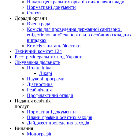
Накази центральних органів виконавчої влади
Нормативні документи
Статут
Дорадчі органи
Вчена рада
Комісія для проведення державної санітарно-
епідеміологічної експертизи в особливо складних
випадках
Комісія з питань біоетики
Технічний комітет 124
Реєстр мінеральних вод України
Лікувальна діяльність
Поліклініка
Лікарі
Наукові програми
Діагностика
Реабілітація
Профілактичні огляди
Надання освітніх
послуг
Нормативні документи
Плани-графіки освітніх заходів
Дайджест проведених заходів
Видання
Монографії