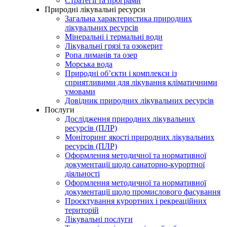
Стратегії та програми
Природні лікувальні ресурси
Загальна характеристика природних
лікувальних ресурсів
Мінеральні і термальні води
Лікувальні грязі та озокерит
Ропа лиманів та озер
Морська вода
Природні об’єкти і комплекси із
сприятливими для лікування кліматичними
умовами
Довідник природних лікувальних ресурсів
Послуги
Дослідження природних лікувальних
ресурсів (ПЛР)
Моніторинг якості природних лікувальних
ресурсів (ПЛР)
Оформлення методичної та нормативної
документації щодо санаторно-курортної
діяльності
Оформлення методичної та нормативної
документації щодо промислового фасування
Проєктування курортних і рекреаційних
територій
Лікувальні послуги