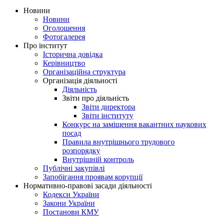
Новини
Новини
Оголошення
Фотогалерея
Про інститут
Історична довідка
Керівництво
Організаційна структура
Організація діяльності
Діяльність
Звіти про діяльність
Звіти директора
Звіти інституту
Конкурс на заміщення вакантних наукових
посад
Правила внутрішнього трудового
розпорядку
Внутрішній контроль
Публічні закупівлі
Запобігання проявам корупції
Нормативно-правові засади діяльності
Кодекси України
Закони України
Постанови КМУ