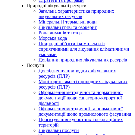
Стратегії та програми
Природні лікувальні ресурси
Загальна характеристика природних
лікувальних ресурсів
Мінеральні і термальні води
Лікувальні грязі та озокерит
Ропа лиманів та озер
Морська вода
Природні об’єкти і комплекси із
сприятливими для лікування кліматичними
умовами
Довідник природних лікувальних ресурсів
Послуги
Дослідження природних лікувальних
ресурсів (ПЛР)
Моніторинг якості природних лікувальних
ресурсів (ПЛР)
Оформлення методичної та нормативної
документації щодо санаторно-курортної
діяльності
Оформлення методичної та нормативної
документації щодо промислового фасування
Проєктування курортних і рекреаційних
територій
Лікувальні послуги