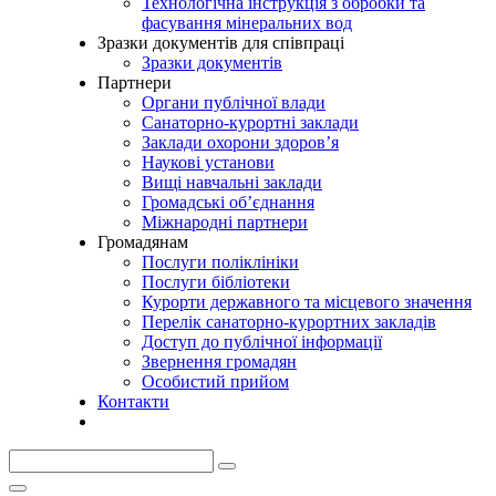
Технологічна інструкція з обробки та
фасування мінеральних вод
Зразки документів для співпраці
Зразки документів
Партнери
Органи публічної влади
Санаторно-курортні заклади
Заклади охорони здоров’я
Наукові установи
Вищі навчальні заклади
Громадські об’єднання
Міжнародні партнери
Громадянам
Послуги поліклініки
Послуги бібліотеки
Курорти державного та місцевого значення
Перелік санаторно-курортних закладів
Доступ до публічної інформації
Звернення громадян
Особистий прийом
Контакти