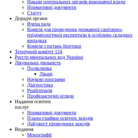
Накази центральних органів виконавчої влади
Нормативні документи
Статут
Дорадчі органи
Вчена рада
Комісія для проведення державної санітарно-
епідеміологічної експертизи в особливо складних
випадках
Комісія з питань біоетики
Технічний комітет 124
Реєстр мінеральних вод України
Лікувальна діяльність
Поліклініка
Лікарі
Наукові програми
Діагностика
Реабілітація
Профілактичні огляди
Надання освітніх
послуг
Нормативні документи
Плани-графіки освітніх заходів
Дайджест проведених заходів
Видання
Монографії