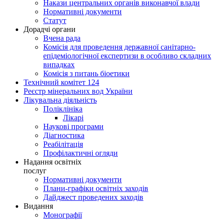
Накази центральних органів виконавчої влади
Нормативні документи
Статут
Дорадчі органи
Вчена рада
Комісія для проведення державної санітарно-
епідеміологічної експертизи в особливо складних
випадках
Комісія з питань біоетики
Технічний комітет 124
Реєстр мінеральних вод України
Лікувальна діяльність
Поліклініка
Лікарі
Наукові програми
Діагностика
Реабілітація
Профілактичні огляди
Надання освітніх
послуг
Нормативні документи
Плани-графіки освітніх заходів
Дайджест проведених заходів
Видання
Монографії