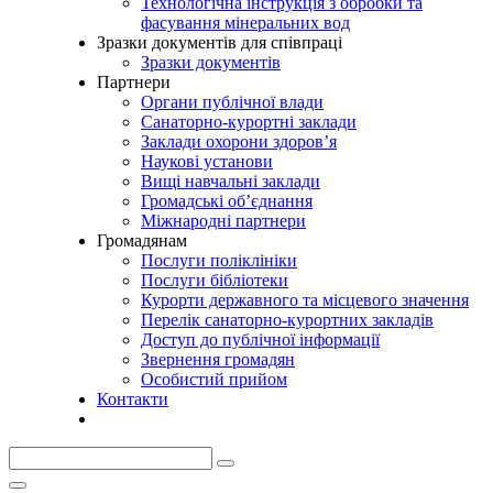
Технологічна інструкція з обробки та
фасування мінеральних вод
Зразки документів для співпраці
Зразки документів
Партнери
Органи публічної влади
Санаторно-курортні заклади
Заклади охорони здоров’я
Наукові установи
Вищі навчальні заклади
Громадські об’єднання
Міжнародні партнери
Громадянам
Послуги поліклініки
Послуги бібліотеки
Курорти державного та місцевого значення
Перелік санаторно-курортних закладів
Доступ до публічної інформації
Звернення громадян
Особистий прийом
Контакти