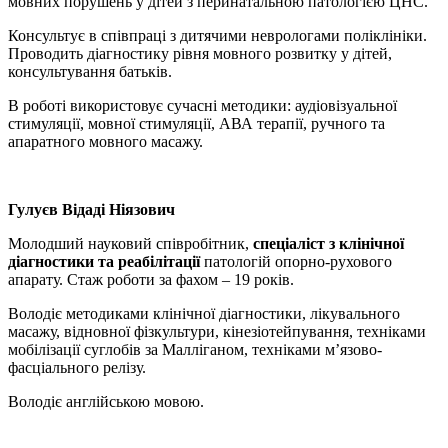
мовних порушень у дітей з перинатальною патологією ЦНС.
Консультує в співпраці з дитячими неврологами поліклініки.
Проводить діагностику рівня мовного розвитку у дітей,
консультування батьків.
В роботі використовує сучасні методики: аудіовізуальної
стимуляції, мовної стимуляції, АВА терапії, ручного та
апаратного мовного масажу.
Гулуєв Відаді Ніязович
Молодший науковий співробітник,
спеціаліст з клінічної
діагностики та реабілітації
патологій опорно-рухового
апарату. Стаж роботи за фахом – 19 років.
Володіє методиками клінічної діагностики, лікувального
масажу, відновної фізкультури, кінезіотейпування, техніками
мобілізації суглобів за Малліганом, техніками м’язово-
фасціального релізу.
Володіє англійською мовою.