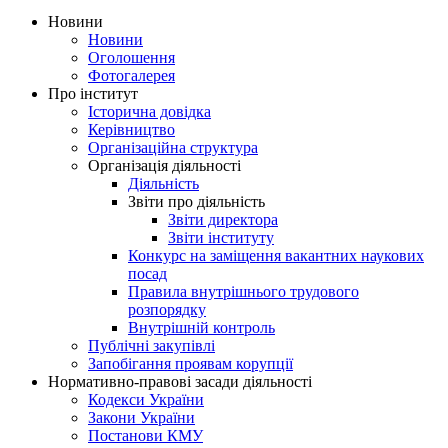
Новини
Новини
Оголошення
Фотогалерея
Про інститут
Історична довідка
Керівництво
Організаційна структура
Організація діяльності
Діяльність
Звіти про діяльність
Звіти директора
Звіти інституту
Конкурс на заміщення вакантних наукових
посад
Правила внутрішнього трудового
розпорядку
Внутрішній контроль
Публічні закупівлі
Запобігання проявам корупції
Нормативно-правові засади діяльності
Кодекси України
Закони України
Постанови КМУ