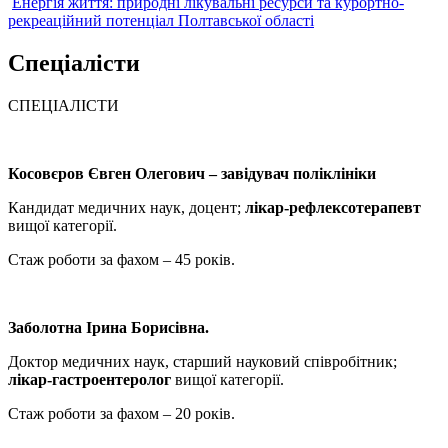
Енергія життя: природні лікувальні ресурси та курортно-
рекреаційний потенціал Полтавської області
Спеціалісти
СПЕЦІАЛІСТИ
Косовєров Євген Олегович
–
з
авідувач поліклініки
Кандидат медичних наук, доцент;
лікар-рефлексотерапевт
вищої категорії.
Стаж роботи за фахом – 45 років.
Заболотна Ірина Борисівна.
Доктор медичних наук, старший науковий співробітник;
лікар-гастроентеролог
вищої категорії.
Стаж роботи за фахом – 20 років.