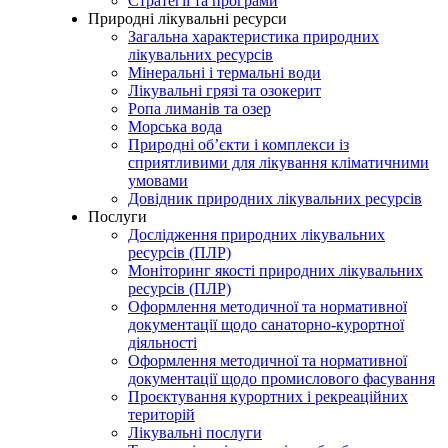
Стратегії та програми
Природні лікувальні ресурси
Загальна характеристика природних
лікувальних ресурсів
Мінеральні і термальні води
Лікувальні грязі та озокерит
Ропа лиманів та озер
Морська вода
Природні об’єкти і комплекси із
сприятливими для лікування кліматичними
умовами
Довідник природних лікувальних ресурсів
Послуги
Дослідження природних лікувальних
ресурсів (ПЛР)
Моніторинг якості природних лікувальних
ресурсів (ПЛР)
Оформлення методичної та нормативної
документації щодо санаторно-курортної
діяльності
Оформлення методичної та нормативної
документації щодо промислового фасування
Проєктування курортних і рекреаційних
територій
Лікувальні послуги