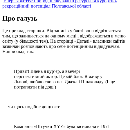
Енергія життя: природні лікувальні ресурси та курортно-
рекреаційний потенціал Полтавської області
Про галузь
Це приклад сторінки. Від записів у блозі вона відрізняється
тим, що залишається на одному місці і відображається в меню
сайту (у більшості тем). На сторінці «Деталі» власники сайтів
зазвичай розповідають про себе потенційним відвідувачам.
Наприклад, так:
Привіт! Вдень я кур’єр, а ввечері —
перспективний актор. Це мій блог. Я живу у
Львові, люблю свого пса Джека і Пінаколаду. (І ще
потрапляти під дощ.)
… чи щось подібне до цього:
Компанія «Штучки XYZ» була заснована в 1971