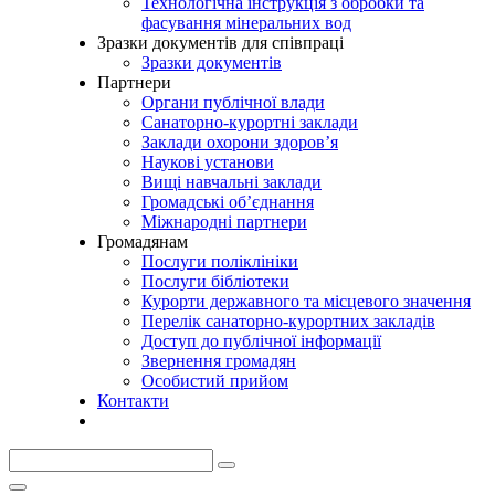
Технологічна інструкція з обробки та
фасування мінеральних вод
Зразки документів для співпраці
Зразки документів
Партнери
Органи публічної влади
Санаторно-курортні заклади
Заклади охорони здоров’я
Наукові установи
Вищі навчальні заклади
Громадські об’єднання
Міжнародні партнери
Громадянам
Послуги поліклініки
Послуги бібліотеки
Курорти державного та місцевого значення
Перелік санаторно-курортних закладів
Доступ до публічної інформації
Звернення громадян
Особистий прийом
Контакти