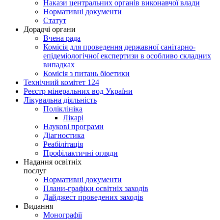
Накази центральних органів виконавчої влади
Нормативні документи
Статут
Дорадчі органи
Вчена рада
Комісія для проведення державної санітарно-
епідеміологічної експертизи в особливо складних
випадках
Комісія з питань біоетики
Технічний комітет 124
Реєстр мінеральних вод України
Лікувальна діяльність
Поліклініка
Лікарі
Наукові програми
Діагностика
Реабілітація
Профілактичні огляди
Надання освітніх
послуг
Нормативні документи
Плани-графіки освітніх заходів
Дайджест проведених заходів
Видання
Монографії