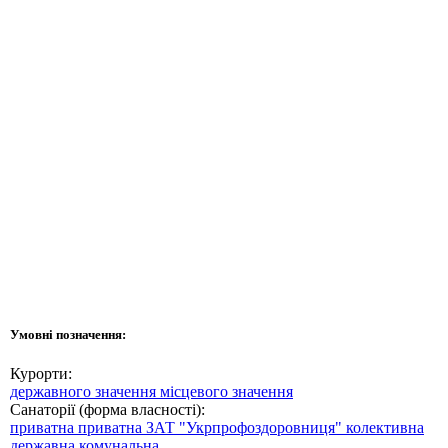
Умовні позначення:
Курорти:
державного значення
місцевого значення
Санаторії (форма власності):
приватна
приватна ЗАТ "Укрпрофоздоровниця"
колективна
державна
комунальна