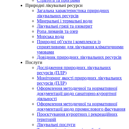
Стратегії та програми
Природні лікувальні ресурси
Загальна характеристика природних
лікувальних ресурсів
Мінеральні і термальні води
Лікувальні грязі та озокерит
Ропа лиманів та озер
Морська вода
Природні об’єкти і комплекси із
сприятливими для лікування кліматичними
умовами
Довідник природних лікувальних ресурсів
Послуги
Дослідження природних лікувальних
ресурсів (ПЛР)
Моніторинг якості природних лікувальних
ресурсів (ПЛР)
Оформлення методичної та нормативної
документації щодо санаторно-курортної
діяльності
Оформлення методичної та нормативної
документації щодо промислового фасування
Проєктування курортних і рекреаційних
територій
Лікувальні послуги