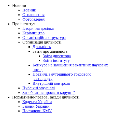
Новини
Новини
Оголошення
Фотогалерея
Про інститут
Історична довідка
Керівництво
Організаційна структура
Організація діяльності
Діяльність
Звіти про діяльність
Звіти директора
Звіти інституту
Конкурс на заміщення вакантних наукових
посад
Правила внутрішнього трудового
розпорядку
Внутрішній контроль
Публічні закупівлі
Запобігання проявам корупції
Нормативно-правові засади діяльності
Кодекси України
Закони України
Постанови КМУ